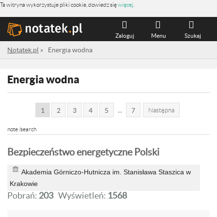
Ta witryna wykorzystuje pliki cookie, dowiedz się
więcej
.
Zaloguj
Menu
Szukaj
Notatek.pl
»
Energia wodna
Energia wodna
...
1
2
3
4
5
7
Następna
note /search
Bezpieczeństwo energetyczne Polski
Akademia Górniczo-Hutnicza im. Stanisława Staszica w
Krakowie
Pobrań:
203
Wyświetleń:
1568