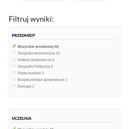
Filtruj wyniki:
PRZEDMIOT
Wszystkie przedmioty
66
Geografia ekonomiczna
10
Historia Gospodarcza
5
Geografia Polityczna
4
Fizyka budowli
3
Bezpieczeństwo gospodarcze
2
Ekologia
2
Ekonomika środowiska i zasobów naturalnych
2
Geografia gospodarcza
2
Analiza finansowa
1
Cywilizacje i religie współczesnego świata
1
UCZELNIA
Demografia
1
Ekologia i ochrona środowiska
1