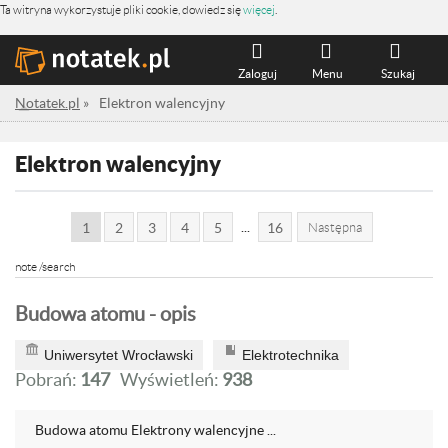
Ta witryna wykorzystuje pliki cookie, dowiedz się
więcej
.
Zaloguj
Menu
Szukaj
Notatek.pl
»
Elektron walencyjny
Elektron walencyjny
...
1
2
3
4
5
16
Następna
note /search
Budowa atomu - opis
Uniwersytet Wrocławski
Elektrotechnika
Pobrań:
147
Wyświetleń:
938
Budowa atomu Elektrony walencyjne ...