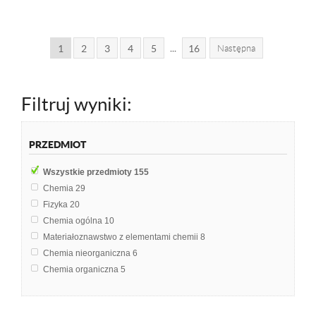
...
1
2
3
4
5
16
Następna
Filtruj wyniki:
PRZEDMIOT
Wszystkie przedmioty
155
Chemia
29
Fizyka
20
Chemia ogólna
10
Materiałoznawstwo z elementami chemii
8
Chemia nieorganiczna
6
Chemia organiczna
5
Chemia analityczna
4
Geochemia
4