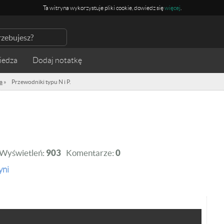
Ta witryna wykorzystuje pliki cookie, dowiedz się
więcej
.
iedza
a
»
Przewodniki typu N i P.
Wyświetleń:
903
Komentarze:
0
yni