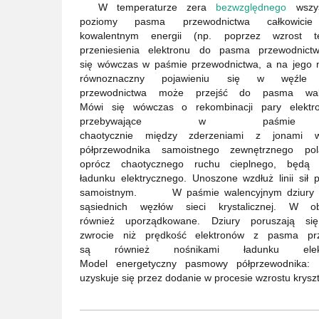
W temperaturze zera
bezwzględnego
wszys
poziomy pasma przewodnictwa całkowici
kowalentnym energii (np. poprzez wzrost t
przeniesienia elektronu do pasma przewodnictw
się wówczas w paśmie przewodnictwa, a na jego 
równoznaczny pojawieniu się w węźle 
przewodnictwa może przejść do pasma wal
Mówi się wówczas o rekombinacji pary ele
przebywające w paśmie p
chaotycznie między zderzeniami z jonami 
półprzewodnika samoistnego zewnętrznego po
oprócz chaotycznego ruchu cieplnego, będą d
ładunku elektrycznego. Unoszone wzdłuż linii sił
samoistnym. W paśmie walencyjnym dziury mog
sąsiednich węzłów sieci krystalicznej. W o
również uporządkowane. Dziury poruszają si
zwrocie niż prędkość elektronów z pasma pr
są również nośnikami ładunku ele
Model energetyczny pasmowy półprzewodnik
uzyskuje się przez dodanie w procesie wzrostu krys