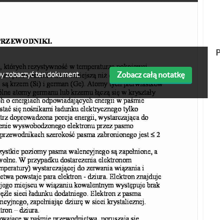
P
Zobacz całą notatkę
 aby zobaczyć ten dokument.