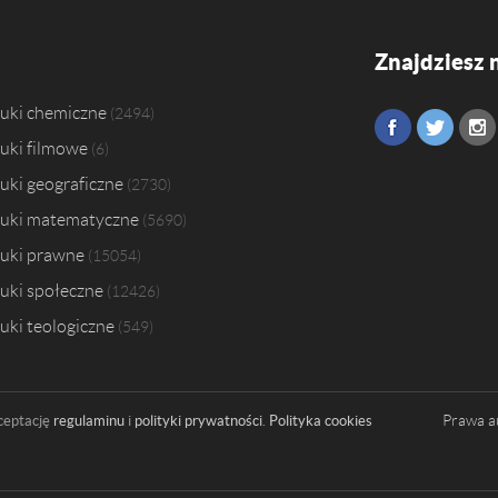
Znajdziesz 
uki chemiczne
2494
uki filmowe
6
uki geograficzne
2730
uki matematyczne
5690
uki prawne
15054
uki społeczne
12426
uki teologiczne
549
Prawa a
ceptację
regulaminu
i
polityki prywatności
.
Polityka cookies