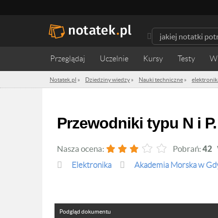
Przeglądaj
Uczelnie
Kursy
Testy
W
Notatek.pl
»
Dziedziny wiedzy
»
Nauki techniczne
»
elektronik
Przewodniki typu N i P.
Nasza ocena:
Pobrań:
42
elektronika
Akademia Morska w Gd
Podgląd dokumentu