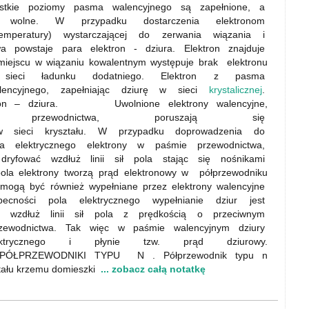
tkie poziomy pasma walencyjnego są zapełnione, a
e wolne. W przypadku dostarczenia elektronom
emperatury) wystarczającej do zerwania wiązania i
a powstaje para elektron - dziura. Elektron znajduje
miejscu w wiązaniu kowalentnym występuje brak elektronu
sieci ładunku dodatniego. Elektron z pasma
encyjnego, zapełniając dziurę w sieci
krystalicznej
.
ktron – dziura. Uwolnione elektrony walencyjne,
rzewodnictwa, poruszają się
w sieci kryształu. W przypadku doprowadzenia do
la elektrycznego elektrony w paśmie przewodnictwa,
ryfować wzdłuż linii sił pola stając się nośnikami
 pola elektrony tworzą prąd elektronowy w półprzewodniku
ą być również wypełniane przez elektrony walencyjne
becności pola elektrycznego wypełnianie dziur jest
ę wzdłuż linii sił pola z prędkością o przeciwnym
zewodnictwa. Tak więc w paśmie walencyjnym dziury
ktrycznego i płynie tzw. prąd dziurowy.
a: PÓŁPRZEWODNIKI TYPU N . Półprzewodnik typu n
ztału krzemu domieszki
... zobacz całą notatkę