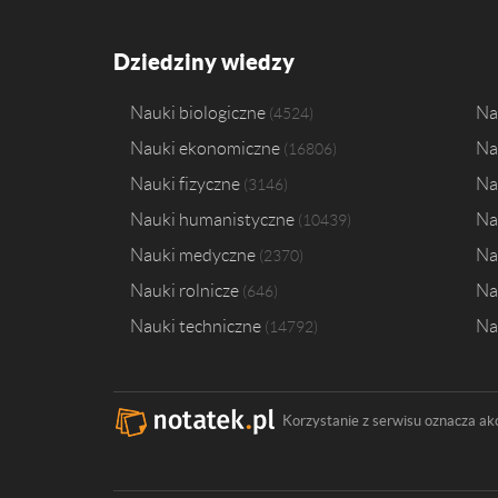
Dziedziny wiedzy
Nauki biologiczne
Na
4524
Nauki ekonomiczne
Na
16806
Nauki fizyczne
Na
3146
Nauki humanistyczne
Na
10439
Nauki medyczne
Na
2370
Nauki rolnicze
Na
646
Nauki techniczne
Na
14792
Korzystanie z serwisu oznacza ak