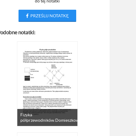
do tej notatki
PRZEŚLIJ NOTATKĘ
odobne notatki:
Fizyka
półprzewodników.Domieszkowanie