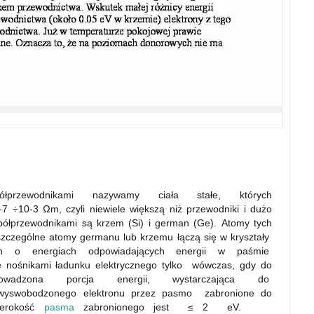
kami nazywamy ciała stałe, których
 ÷10-3 Ωm, czyli niewiele większą niż przewodniki i dużo
 półprzewodnikami są krzem (Si) i german (Ge). Atomy tych
szczególne atomy germanu lub krzemu łączą się w kryształy
ch o energiach odpowiadających energii w paśmie
ę nośnikami ładunku elektrycznego tylko wówczas, gdy do
owadzona porcja energii, wystarczająca do
e wyswobodzonego elektronu przez pasmo zabronione do
zerokość
pasma
zabronionego jest ≤ 2 eV.