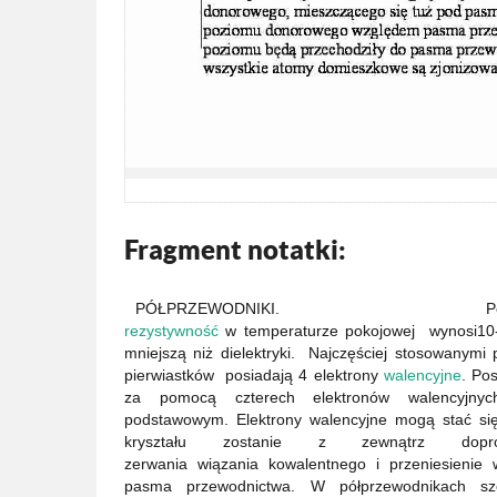
Fragment notatki:
PÓŁPRZEWODNIKI. Półprzewodni
rezystywność
w temperaturze pokojowej wynosi10-7
mniejszą niż dielektryki. Najczęściej stosowanymi
pierwiastków posiadają 4 elektrony
walencyjne
. Po
za pomocą czterech elektronów walencyjny
podstawowym. Elektrony walencyjne mogą stać si
kryształu zostanie z zewnątrz dopr
zerwania wiązania kowalentnego i przeniesieni
pasma przewodnictwa. W półprzewodnikach s