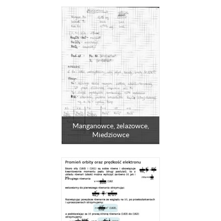
Manganowce, żelazowce,
Miedziowce