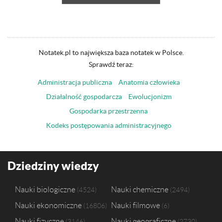
Notatek.pl to największa baza notatek w Polsce.
Sprawdź teraz:
Administracja publiczna
Anatomia człowieka
Działalność gospodarcza
Ewolucjonizm
Gospodarka przestrzenna
Kodeks postępowania administracyjnego
Dziedziny wiedzy
Nauki biologiczne
Nauki chemiczne
4524
2494
Nauki ekonomiczne
Nauki filmowe
16806
6
Nauki fizyczne
Nauki geograficzne
3146
2730