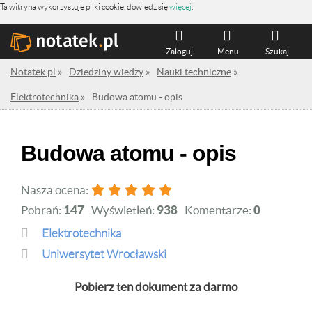
Ta witryna wykorzystuje pliki cookie, dowiedz się
więcej
.
Zaloguj
Menu
Szukaj
Notatek.pl
»
Dziedziny wiedzy
»
Nauki techniczne
»
Elektrotechnika
»
Budowa atomu - opis
Budowa atomu - opis
Nasza ocena:
Pobrań:
147
Wyświetleń:
938
Komentarze:
0
Elektrotechnika
Uniwersytet Wrocławski
Pobierz ten dokument za darmo