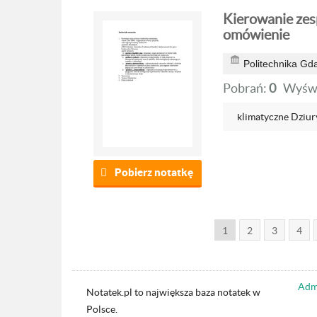
Kierowanie zes
omówienie
Politechnika Gd
Pobrań:
0
Wyświ
klimatyczne Dziury
Pobierz notatkę
1
2
3
4
Admi
Notatek.pl to największa baza notatek w
Polsce.