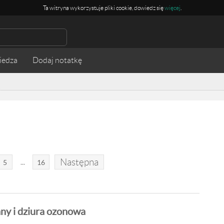
Ta witryna wykorzystuje pliki cookie, dowiedz się
więcej
.
iedza
Następna
...
5
16
any i dziura ozonowa