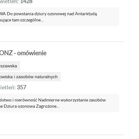
ietleń:
1428
Do powstania dziury ozonowej nad Antarktydą
nujące tam szczególne...
ONZ - omówienie
rszawska
wiska i zasobów naturalnych
etleń:
357
óstwo i nierówność Nadmierne wykorzystanie zasobów
e Dziura ozonowa Zagrożone...