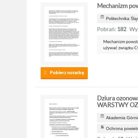
Mechanizm pow
Politechnika Ślą
Pobrań:
182
Wyś
Mechanizm powstaw
używać związku CC
Pobierz notatkę
Dziura ozono
WARSTWY O
Akademia Górnic
Ochrona powiet