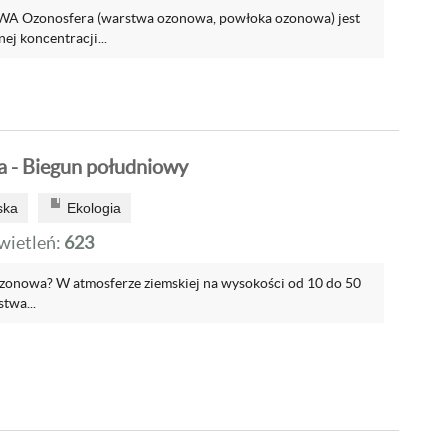
Ozonosfera (warstwa ozonowa, powłoka ozonowa) jest
j koncentracji...
 - Biegun południowy
ska
Ekologia
ietleń:
623
ozonowa? W atmosferze ziemskiej na wysokości od 10 do 50
twa...