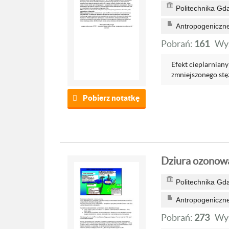
Politechnika Gd
Antropogeniczne
Pobrań:
161
Wyś
Efekt cieplarniany
zmniejszonego stęż
Pobierz notatkę
Dziura ozonowa
Politechnika Gd
Antropogeniczne
Pobrań:
273
Wyś