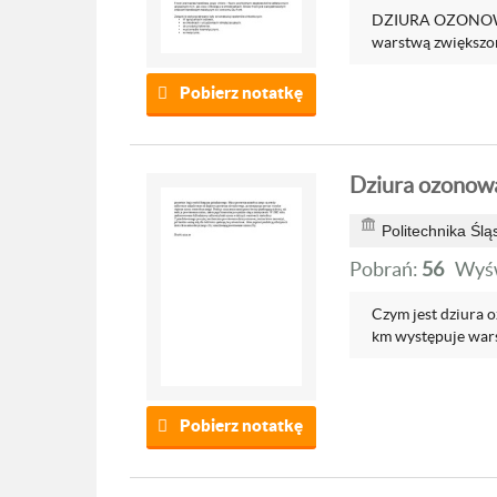
DZIURA OZONOWA 
warstwą zwiększone
Pobierz notatkę
Dziura ozonowa
Politechnika Ślą
Pobrań:
56
Wyśw
Czym jest dziura 
km występuje wars
Pobierz notatkę