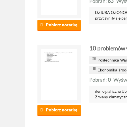
Pobrań:
63
Wyśw
DZIURA OZONOWA 
przyczyniły się pa
Pobierz notatkę
10 problemów 
Politechnika Wa
Ekonomika środo
Pobrań:
0
Wyświ
demograficzna Ub
Zmiany klimatyczn
Pobierz notatkę