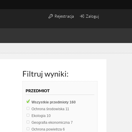
Rejestracja
Zaloguj
Filtruj wyniki:
PRZEDMIOT
Wszystkie przedmioty
160
Ochrona środowiska
11
Ekologia
10
Geografia ekonomiczna
7
Ochrona powietrza
6