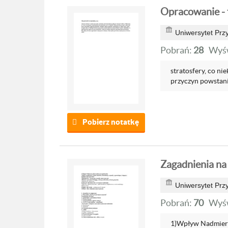
Opracowanie - t
Uniwersytet Przy
Pobrań:
28
Wyśw
stratosfery, co ni
przyczyn powstani
Pobierz notatkę
Zagadnienia na 
Uniwersytet Przy
Pobrań:
70
Wyśw
1)Wpływ Nadmierne