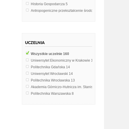
Historia Gospodarcza
5
Antropogeniczne przekształcenie środowiska morskiego
4
Ekonomika środowiska i zasobów naturalnych
4
Międzynarodowe Stosunki Polityczne
4
Biologia
3
Ekonomia
3
UCZELNIA
Stosunki międzynarodowe
3
Agroturystyka
2
Wszystkie uczelnie
160
Ekologia i ochrona środowiska
2
Uniwersytet Ekonomiczny w Krakowie
17
Ekologia i zarządzanie środowiskowe
2
Politechnika Gdańska
14
Ekologia w produkcji przemysłowej
2
Uniwersytet Wrocławski
14
Geografia fizyczna świata
2
Politechnika Wrocławska
13
Kształtowanie i ochrona środowiska
2
Akademia Górniczo-Hutnicza im. Stanisława Staszica w Krak
Międzynarodowa ochrona środowiska
2
Politechnika Warszawska
8
Monitoring środowiska
2
Uniwersytet Przyrodniczy we Wrocławiu
8
Oceanografia fizyczna
2
Politechnika Śląska
7
Ochrona przyrody
2
Uniwersytet Gdański
7
Polityka gospodarcza
2
Uniwersytet Warszawski
7
Polityka regionalna
2
Uniwersytet Łódzki
7