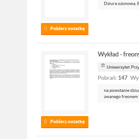
Dziura ozonowa, Eu
Pobierz notatkę
Wykład - freony
Uniwersytet Przy
Pobrań:
147
Wyś
na powstanie dziu
zwanego freonem 1
Pobierz notatkę