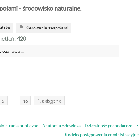
połami - środowisko naturalne,
ańska
Kierowanie zespołami
etleń:
420
 ozonowe ...
Następna
...
5
16
nistracja publiczna
Anatomia człowieka
Działalność gospodarcza
E
Kodeks postępowania administracyjne