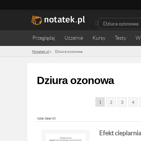
Przeglądaj
Uczelnie
Kursy
Testy
W
Notatek.pl
»
Dziura ozonowa
Dziura ozonowa
1
2
3
4
note /search
Efekt cieplarni