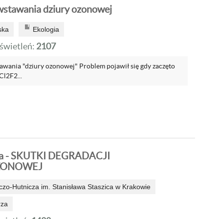
stawania dziury ozonowej
ska
Ekologia
wietleń:
2107
ania "dziury ozonowej" Problem pojawił się gdy zaczęto
l2F2...
wa - SKUTKI DEGRADACJI
ZONOWEJ
zo-Hutnicza im. Stanisława Staszica w Krakowie
rza