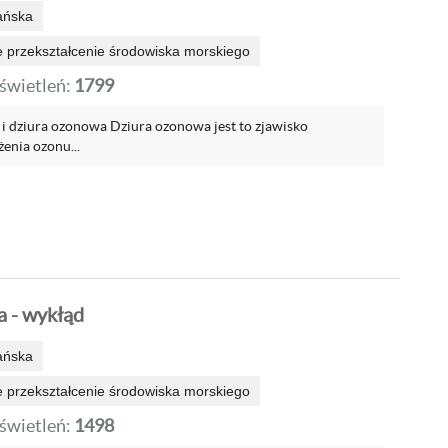
ańska
 przekształcenie środowiska morskiego
wietleń:
1799
 i dziura ozonowa Dziura ozonowa jest to zjawisko
enia ozonu...
 - wykłąd
ańska
 przekształcenie środowiska morskiego
wietleń:
1498