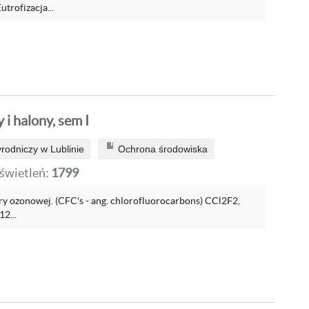
trofizacja...
 i halony, sem I
rodniczy w Lublinie
Ochrona środowiska
wietleń:
1799
ry ozonowej. (CFC's - ang. chlorofluorocarbons) CCl2F2,
2...