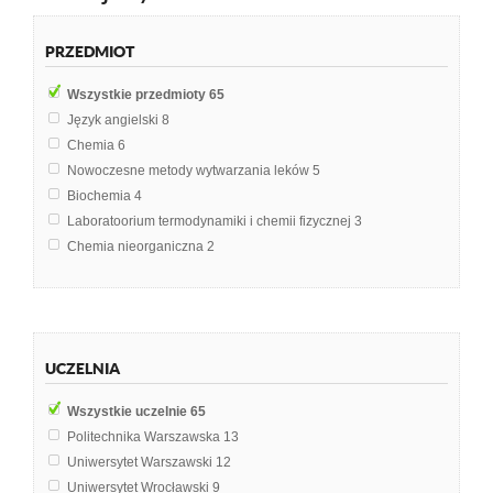
PRZEDMIOT
Wszystkie przedmioty
65
Język angielski
8
Chemia
6
Nowoczesne metody wytwarzania leków
5
Biochemia
4
Laboratoorium termodynamiki i chemii fizycznej
3
Chemia nieorganiczna
2
Egzamin inżynierski
2
Metodologia badań politologicznych
2
Odpady i ścieki
2
Praca inżynierska
2
UCZELNIA
Analiza chemiczna biomoleku
1
Analiza danych statystycznych
1
Wszystkie uczelnie
65
Biosfera
1
Politechnika Warszawska
13
Biotechnologia roślin
1
Uniwersytet Warszawski
12
Budownictwo Ogólne
1
Uniwersytet Wrocławski
9