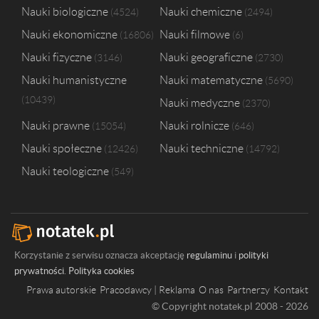
Nauki biologiczne
Nauki chemiczne
4524
2494
Nauki ekonomiczne
Nauki filmowe
16806
6
Nauki fizyczne
Nauki geograficzne
3146
2730
Nauki humanistyczne
Nauki matematyczne
5690
10439
Nauki medyczne
2370
Nauki prawne
Nauki rolnicze
15054
646
Nauki społeczne
Nauki techniczne
12426
14792
Nauki teologiczne
549
Korzystanie z serwisu oznacza akceptację
regulaminu
i
polityki
prywatności
.
Polityka cookies
Prawa autorskie
Pracodawcy | Reklama
O nas
Partnerzy
Kontakt
© Copyright notatek.pl 2008 - 2026