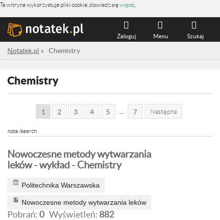
Ta witryna wykorzystuje pliki cookie, dowiedz się
więcej
.
Zaloguj
Menu
Szukaj
Notatek.pl
»
Chemistry
Chemistry
...
1
2
3
4
5
7
Następna
note /search
Nowoczesne metody wytwarzania
leków - wykład - Chemistry
Politechnika Warszawska
Nowoczesne metody wytwarzania leków
Pobrań:
0
Wyświetleń:
882