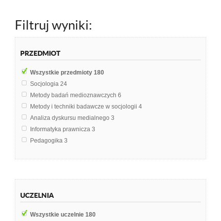
Filtruj wyniki:
PRZEDMIOT
Wszystkie przedmioty
180
Socjologia
24
Metody badań medioznawczych
6
Metody i techniki badawcze w socjologii
4
Analiza dyskursu medialnego
3
Informatyka prawnicza
3
Pedagogika
3
Polityka
3
Psychologia
3
Public relations
3
Społeczne i kulturowe oddziaływanie mediów…
3
UCZELNIA
Zagraniczne systemy medialne
3
Zarządzanie kadrami
3
Wszystkie uczelnie
180
Zarządzanie zasobami ludzkimi
3