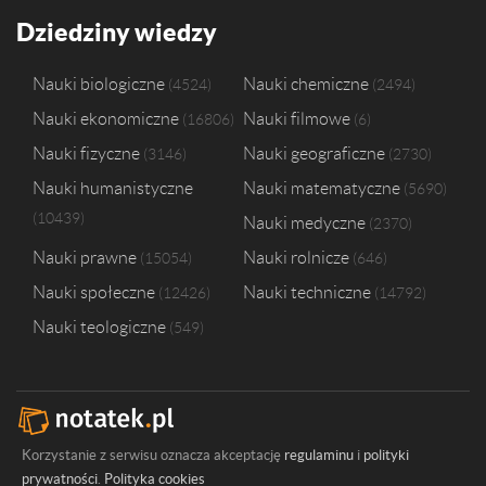
Państwowa Wyższa Szkoła Zawodowa w Chełmie
2
Dziedziny wiedzy
Uniwersytet Marii Curie-Skłodowskiej w Lublinie
2
Wyższa Szkoła Zarządzania i Bankowości w Krakowie
2
Nauki biologiczne
Nauki chemiczne
4524
2494
Katolicki Uniwersytet Lubelski Jana Pawła II w Lublinie
1
Nauki ekonomiczne
Nauki filmowe
16806
6
Politechnika Krakowska im. Tadeusza Kościuszki
1
Politechnika Lubelska
1
Nauki fizyczne
Nauki geograficzne
3146
2730
Politechnika Śląska
1
Nauki humanistyczne
Nauki matematyczne
5690
Politechnika Świętokrzyska w Kielcach
1
10439
Nauki medyczne
Szkoła Główna Handlowa w Warszawie
1
2370
Nauki prawne
Nauki rolnicze
15054
646
Nauki społeczne
Nauki techniczne
12426
14792
Nauki teologiczne
549
Korzystanie z serwisu oznacza akceptację
regulaminu
i
polityki
prywatności
.
Polityka cookies