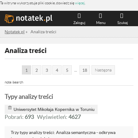
Ta witryna wykorzystuje pliki cookie, dowiedz się
więcej
.
Zaloguj
Menu
Szukaj
Notatek.pl
»
Analiza treści
Analiza treści
...
1
2
3
4
5
18
Następna
note /search
Typy analizy treści
Uniwersytet Mikołaja Kopernika w Toruniu
Pobrań:
693
Wyświetleń:
4627
Trzy typy analizy treści: Analiza semantyczna - odkrywa