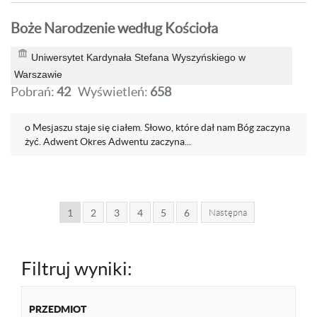
Boże Narodzenie według Kościoła
Uniwersytet Kardynała Stefana Wyszyńskiego w
Warszawie
Pobrań:
42
Wyświetleń:
658
o Mesjaszu staje się ciałem. Słowo, które dał nam Bóg zaczyna
żyć. Adwent Okres Adwentu zaczyna...
1
2
3
4
5
6
Następna
Filtruj wyniki:
PRZEDMIOT