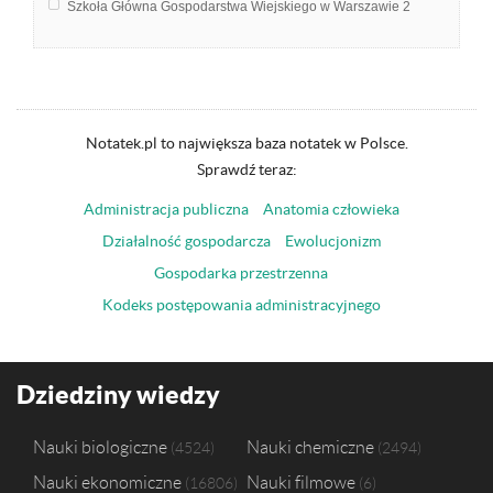
Szkoła Główna Gospodarstwa Wiejskiego w Warszawie
2
Język niemiecki
1
Politechnika Krakowska im. Tadeusza Kościuszki
1
Partie i systemy partyjne
1
Uniwersytet Ekonomiczny w Katowicach
1
Prawo kanoniczne
1
Uniwersytet Jagielloński w Krakowie
1
Socjologia
1
Uniwersytet Jana Kochanowskiego w Kielcach
1
Stylistyka
1
Uniwersytet Opolski
1
Notatek.pl to największa baza notatek w Polsce.
Związki wyznaniowe
1
Uniwersytet Pedagogiczny im. Komisji Edukacji Narodowej w Krakowi
Sprawdź teraz:
Łacina
1
Uniwersytet Wrocławski
1
Administracja publiczna
Anatomia człowieka
Działalność gospodarcza
Ewolucjonizm
Gospodarka przestrzenna
Kodeks postępowania administracyjnego
Dziedziny wiedzy
Nauki biologiczne
Nauki chemiczne
4524
2494
Nauki ekonomiczne
Nauki filmowe
16806
6