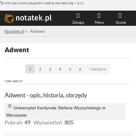
Ta witryna wykorzystuje pliki cookie, dowiedz się
więcej
.
Zaloguj
Menu
Szukaj
Notatek.pl
»
Adwent
Adwent
1
2
3
4
5
6
Następna
note /search
Adwent - opis, historia, obrzędy
Uniwersytet Kardynała Stefana Wyszyńskiego w
Warszawie
Pobrań:
49
Wyświetleń:
805