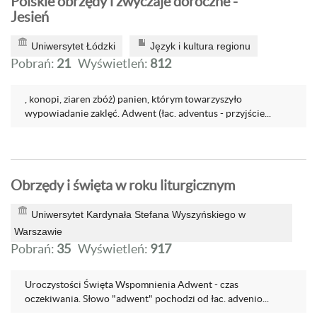
Polskie obrzędy i zwyczaje doroczne -
Jesień
Uniwersytet Łódzki
Język i kultura regionu
Pobrań:
21
Wyświetleń:
812
, konopi, ziaren zbóż) panien, którym towarzyszyło
wypowiadanie zaklęć. Adwent (łac. adventus - przyjście...
Obrzędy i święta w roku liturgicznym
Uniwersytet Kardynała Stefana Wyszyńskiego w
Warszawie
Pobrań:
35
Wyświetleń:
917
Uroczystości Święta Wspomnienia Adwent - czas
oczekiwania. Słowo "adwent" pochodzi od łac. advenio...