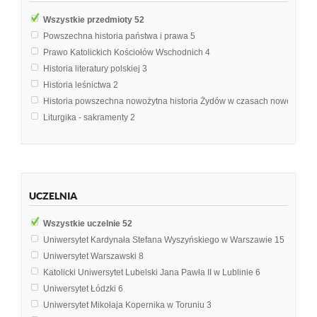
Wszystkie przedmioty
52
Powszechna historia państwa i prawa
5
Prawo Katolickich Kościołów Wschodnich
4
Historia literatury polskiej
3
Historia leśnictwa
2
Historia powszechna nowożytna historia Żydów w czasach nowożytny
Liturgika - sakramenty
2
Prawoznawstwo
2
Antropologia
1
Antropologia kulturowa
1
Egzamin licencjacki
1
UCZELNIA
Geografia Polityczna
1
Historia doktryn polityczno-prawnych
1
Wszystkie uczelnie
52
Historia literatury jidysz
1
Uniwersytet Kardynała Stefana Wyszyńskiego w Warszawie
15
Historia literatury polskiej - romantyzm
1
Uniwersytet Warszawski
8
Historia państwa i prawa polskiego
1
Katolicki Uniwersytet Lubelski Jana Pawła II w Lublinie
6
Historia prawa narodów
1
Uniwersytet Łódzki
6
Historia prawa powszechnego
1
Uniwersytet Mikołaja Kopernika w Toruniu
3
Język i kultura regionu
1