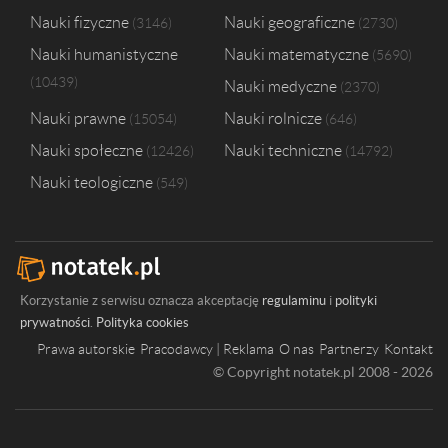
Nauki fizyczne
Nauki geograficzne
3146
2730
Nauki humanistyczne
Nauki matematyczne
5690
10439
Nauki medyczne
2370
Nauki prawne
Nauki rolnicze
15054
646
Nauki społeczne
Nauki techniczne
12426
14792
Nauki teologiczne
549
Korzystanie z serwisu oznacza akceptację
regulaminu
i
polityki
prywatności
.
Polityka cookies
Prawa autorskie
Pracodawcy | Reklama
O nas
Partnerzy
Kontakt
© Copyright notatek.pl 2008 - 2026