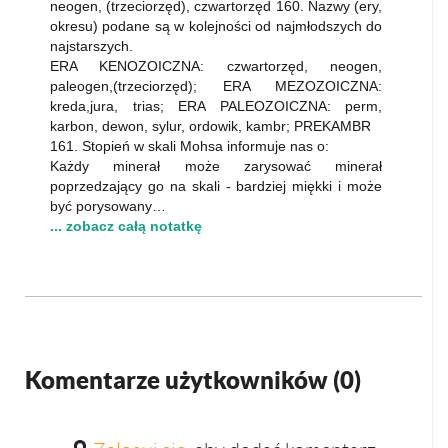
neogen, (trzeciorzęd), czwartorzęd 160. Nazwy (ery,
okresu) podane są w kolejności od najmłodszych do
najstarszych.
ERA KENOZOICZNA: czwartorzęd, neogen,
paleogen,(trzeciorzęd); ERA MEZOZOICZNA:
kreda,jura, trias; ERA PALEOZOICZNA: perm,
karbon, dewon, sylur, ordowik, kambr; PREKAMBR
161. Stopień w skali Mohsa informuje nas o:
Każdy minerał może zarysować minerał
poprzedzający go na skali - bardziej miękki i może
być porysowany…
... zobacz całą notatkę
Komentarze użytkowników (
0
)