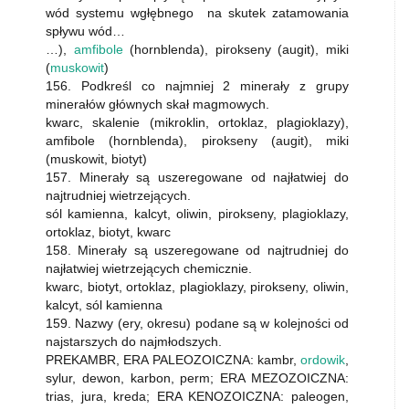
wód systemu wgłębnego na skutek zatamowania
spływu wód…
…),
amfibole
(hornblenda), pirokseny (augit), miki
(
muskowit
)
156. Podkreśl co najmniej 2 minerały z grupy
minerałów głównych skał magmowych.
kwarc, skalenie (mikroklin, ortoklaz, plagioklazy),
amfibole (hornblenda), pirokseny (augit), miki
(muskowit, biotyt)
157. Minerały są uszeregowane od najłatwiej do
najtrudniej wietrzejących.
sól kamienna, kalcyt, oliwin, pirokseny, plagioklazy,
ortoklaz, biotyt, kwarc
158. Minerały są uszeregowane od najtrudniej do
najłatwiej wietrzejących chemicznie.
kwarc, biotyt, ortoklaz, plagioklazy, pirokseny, oliwin,
kalcyt, sól kamienna
159. Nazwy (ery, okresu) podane są w kolejności od
najstarszych do najmłodszych.
PREKAMBR, ERA PALEOZOICZNA: kambr,
ordowik
,
sylur, dewon, karbon, perm; ERA MEZOZOICZNA:
trias, jura, kreda; ERA KENOZOICZNA: paleogen,