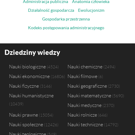
Administracja publiczna
Anatomia człowieka
Działalność gospodarcza
Ewolucjonizm
Gospodarka przestrzenna
Kodeks postępowania administracyjnego
Dziedziny wiedzy
Nauki biologiczne
Nauki chemiczne
4524
2494
Nauki ekonomiczne
Nauki filmowe
16806
6
Nauki fizyczne
Nauki geograficzne
3146
2730
Nauki humanistyczne
Nauki matematyczne
5690
10439
Nauki medyczne
2370
Nauki prawne
Nauki rolnicze
15054
646
Nauki społeczne
Nauki techniczne
12426
14792
Nauki teologiczne
549