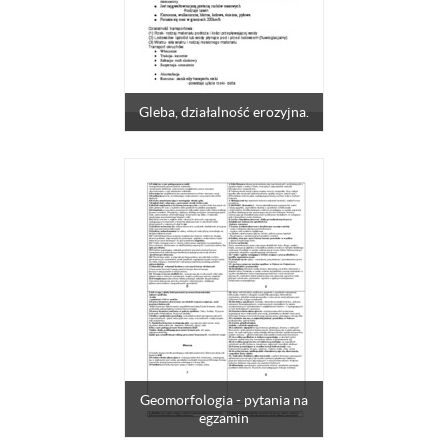
Gleba, działalność erozyjna.
Geomorfologia - pytania na
egzamin