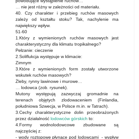
powodujące wystąpienie ruchów…
… nie jest różny w zależności od materiału.
40. Czy charakter i przebieg ruchów masowych
zależy od kształtu stoku? Tak, nachylenie ma
największy wpływ.
51-60
1.Który z wymienionych ruchów masowych jest
charakterystyczny dla klimatu tropikalnego?
Pełzanie: cieczenie
2.Soliflukcja występuje w klimacie:
Zimnym
3.Które z wymienionych form zostały utworzone
wskutek ruchów masowych?
Żleby, rynny lawinowe i murowe…
… lodowca (zob. rysunek).
Mutony występują zazwyczaj gromadnie na
terenach objętych zlodowaceniem (Finlandia,
południowa Szwecja, w Polsce m.in. w Tatrach).
3.Cechy charakterystyczne dolin przeobrażonych
przez działalność
lodowców górskich
to:
4.Formy wodnolodowcowe zbudowane są
najczęściej z:
- wody roztopowe płynące pod lodowcami - wypływ