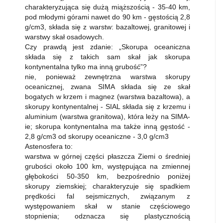
charakteryzująca się dużą miąższością - 35-40 km,
pod młodymi górami nawet do 90 km - gęstością 2,8
g/cm3, składa się z warstw: bazaltowej, granitowej i
warstwy skał osadowych.
Czy prawdą jest zdanie: „Skorupa oceaniczna
składa się z takich sam skał jak skorupa
kontynentalna tylko ma inną grubość”?
nie, ponieważ zewnętrzna warstwa skorupy
oceanicznej, zwana SIMA składa się ze skał
bogatych w krzem i magnez (warstwa bazaltowa), a
skorupy kontynentalnej - SIAL składa się z krzemu i
aluminium (warstwa granitowa), która leży na SIMA-
ie; skorupa kontynentalna ma także inną gęstość -
2,8 g/cm3 od skorupy oceaniczne - 3,0 g/cm3
Astenosfera to:
warstwa w górnej części płaszcza Ziemi o średniej
grubości około 100 km, występująca na zmiennej
głębokości 50-350 km, bezpośrednio poniżej
skorupy ziemskiej; charakteryzuje się spadkiem
prędkości fal sejsmicznych, związanym z
występowaniem skał w stanie częściowego
stopnienia; odznacza się plastycznością