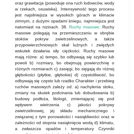
oraz grawitacja (powoduje ona ruch lodowców, wody
w rzekach, osuwiska). Intensywność tego procesu
jest najsilniejsza w wysokich górach w klimacie
zimnym, z dużymi opadami śniegu, najmniejsza jest
natomiast na nizinach. 38.
Ruchy masowe
: Ruchy
masowe polegają na przemieszczaniu w obrębie
stoków pokryw zwietrzelinowych, a także
przypowierzchniowych skał luźnych i zwięzłych
wskutek działania siły ciężkości. Ruchy masowe
mają różne: a) tempo, bo odbywają się szybko lub
powoli b) rozmiary, bo obejmują powierzchnię o
różnych rozmiarach c) zasięgi, bo sięgają do różnej
głębokości (płytkie, głębokie) d) częstotliwość, bo
odbywają się często lub rzadko Charakter i przebieg
ruchów masowych zależy od: a) nachylenia stoku,
zmiany na skutek podcinania lub dobudowania b)
budowy podłoża, litologii, zmieniającej się pod
wpływem wietrzenia c) jakości pokrywy
zwietrzelinowej, jej składu mechanicznego i
związanej z tym porowatości i nasiąkliwości oraz w
zależności od stopnia nasiąknięcia wodą d) klimatu,
a zwłaszcza opadów i temperatury Czynniki