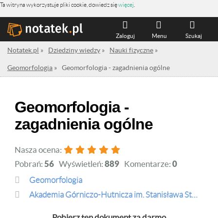
Ta witryna wykorzystuje pliki cookie, dowiedz się
więcej
.
Zaloguj
Menu
Szukaj
Notatek.pl
»
Dziedziny wiedzy
»
Nauki fizyczne
»
Geomorfologia
»
Geomorfologia - zagadnienia ogólne
Geomorfologia -
zagadnienia ogólne
Nasza ocena:
Pobrań:
56
Wyświetleń:
889
Komentarze:
0
Geomorfologia
Akademia Górniczo-Hutnicza im. Stanisława Staszica w Krakowie
Pobierz ten dokument za darmo