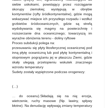
siebie uskokami, powstający przez rozciąganie
skorupy ziemskiej; występują w obrębie
kontynentów (ryfty śródkontynentalne), gdzie mogą
wskazywać miejsce ich przyszłego rozpadu i wzdłuż
grzbietów śródoceanicznych, gdzie są strefą
wydobywania się magmy na powierzchnię i
rozszerzanie dna oceanicznego; towarzyszą im
wyraźne obniżenia terenu - doliny ryftowe
Proces subdukcji polega na:
przesuwaniu się płyty litosferycznej oceanicznej pod
inną płytę oceaniczną lub pod płytę kontynentalną i
stopniowym pogrążaniu jej w płaszczu Ziemi, gdzie
skały ulegają przetopieniu wskutek znacznego
wzrostu temperatury
Sudety zostały wypiętrzone podczas orogenezy:
(…)
… do oceanu).Składają się na nią: erozja,
wietrzenie, ruchy masowe (Np. lawiny, spływy
błotne). Na denudację wpływają zmiany temperatury