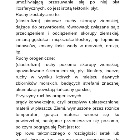
umożliwiającą przesuwanie się po niej płyt
litosferycznych, co jest istotą tektoniki płyt.
Ruchy izostatyczne to:
(diastrofizm) pionowe ruchy skorupy ziemskiej,
dążące do przywrócenia równowagi; związane są z
przeciążeniem i odciążeniem skorupy ziemskiej,
zmianą gęstości i miąższości litosfery; np. topnienie
lodowców, zmiany ilości wody w morzach, erozja,
itp.
Ruchy orogeniczne:
(diastrofizm) ruchy poziome skorupy ziemskiej,
spowodowane ścieraniem się płyt litosfery; inaczej
ruchy w wyniku których w miejscu dawnych
zbiorników morskich, będących strefami znacznej
akumulacji powstają łańcuchy górskie;
Przyczyny ruchów orogenicznych:
prądy konwekcyjne, czyli przepływy uplastycznionej
materii w płaszczu Ziemi, wymuszone przez różnice
temperatur; gorąca materia wznosi się ku
powierzchni, następnie przemieszcza się poziomo,
po czym pogrąża się Ryft jest to:
typ rowu tektonicznego o rozciągłości setek lub
nawet tysięcy km, ograniczony równoległymi do