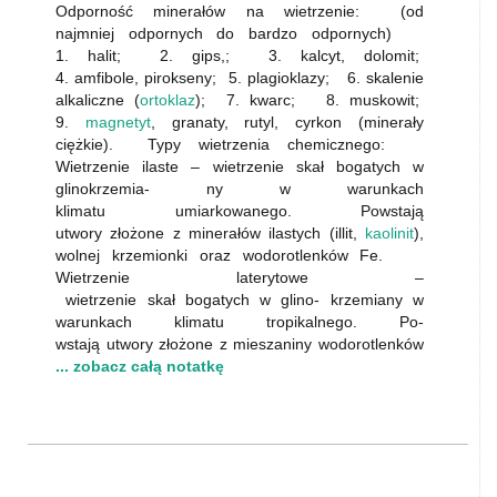
Odporność minerałów na wietrzenie: (od
najmniej odpornych do bardzo odpornych)
1. halit; 2. gips,; 3. kalcyt, dolomit;
4. amfibole, pirokseny; 5. plagioklazy; 6. skalenie
alkaliczne (
ortoklaz
); 7. kwarc; 8. muskowit;
9.
magnetyt
, granaty, rutyl, cyrkon (minerały
ciężkie). Typy wietrzenia chemicznego:
Wietrzenie ilaste – wietrzenie skał bogatych w
glinokrzemia- ny w warunkach
klimatu umiarkowanego. Powstają
utwory złożone z minerałów ilastych (illit,
kaolinit
),
wolnej krzemionki oraz wodorotlenków Fe.
Wietrzenie laterytowe –
wietrzenie skał bogatych w glino- krzemiany w
warunkach klimatu tropikalnego. Po-
wstają utwory złożone z mieszaniny wodorotlenków
... zobacz całą notatkę