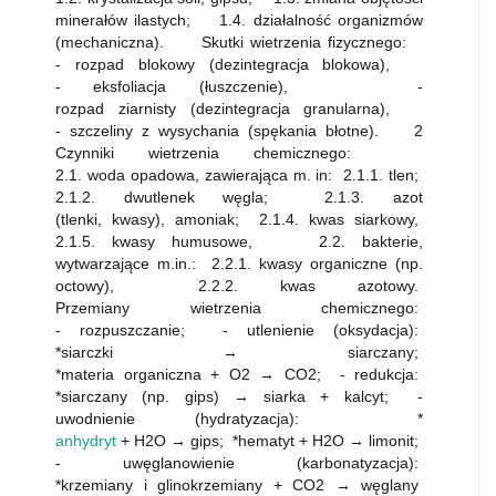
minerałów ilastych; 1.4. działalność organizmów
(mechaniczna). Skutki wietrzenia fizycznego:
- rozpad blokowy (dezintegracja blokowa),
- eksfoliacja (łuszczenie), -
rozpad ziarnisty (dezintegracja granularna),
- szczeliny z wysychania (spękania błotne). 2
Czynniki wietrzenia chemicznego:
2.1. woda opadowa, zawierająca m. in: 2.1.1. tlen;
2.1.2. dwutlenek węgla; 2.1.3. azot
(tlenki, kwasy), amoniak; 2.1.4. kwas siarkowy,
2.1.5. kwasy humusowe, 2.2. bakterie,
wytwarzające m.in.: 2.2.1. kwasy organiczne (np.
octowy), 2.2.2. kwas azotowy.
Przemiany wietrzenia chemicznego:
- rozpuszczanie; - utlenienie (oksydacja):
*siarczki → siarczany;
*materia organiczna + O2 → CO2; - redukcja:
*siarczany (np. gips) → siarka + kalcyt; -
uwodnienie (hydratyzacja): *
anhydryt
+ H2O → gips; *hematyt + H2O → limonit;
- uwęglanowienie (karbonatyzacja):
*krzemiany i glinokrzemiany + CO2 → węglany