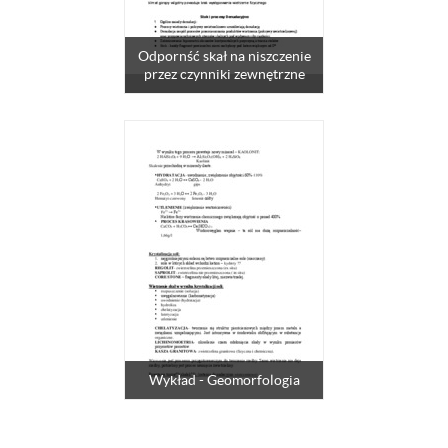
Odpornść skał na niszczenie
przez czynniki zewnętrzne
Wykład - Geomorfologia