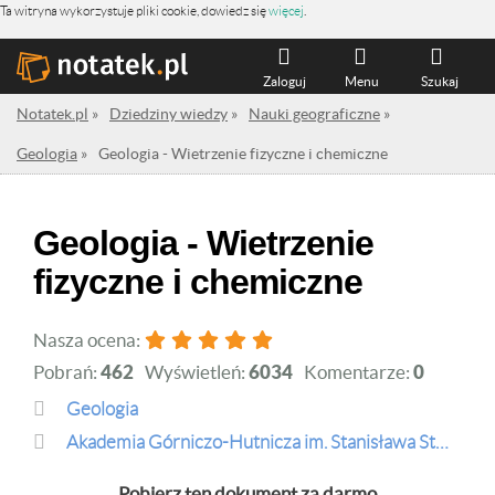
Ta witryna wykorzystuje pliki cookie, dowiedz się
więcej
.
Zaloguj
Menu
Szukaj
Notatek.pl
»
Dziedziny wiedzy
»
Nauki geograficzne
»
Geologia
»
Geologia - Wietrzenie fizyczne i chemiczne
Geologia - Wietrzenie
fizyczne i chemiczne
Nasza ocena:
Pobrań:
462
Wyświetleń:
6034
Komentarze:
0
Geologia
Akademia Górniczo-Hutnicza im. Stanisława Staszica w Krakowie
Pobierz ten dokument za darmo