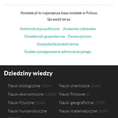
Notatek.pl to największa baza notatek w Polsce.
Sprawdź teraz:
Administracja publiczna
Anatomia człowieka
Działalność gospodarcza
Ewolucjonizm
Gospodarka przestrzenna
Kodeks postępowania administracyjnego
Dziedziny wiedzy
Nauki biologiczne
Nauki chemiczne
4524
2494
Nauki ekonomiczne
Nauki filmowe
16806
6
Nauki fizyczne
Nauki geograficzne
3146
2730
Nauki humanistyczne
Nauki matematyczne
5690