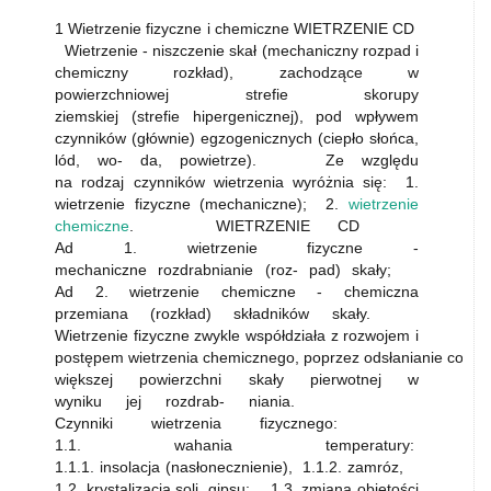
1 Wietrzenie fizyczne i chemiczne WIETRZENIE CD
Wietrzenie - niszczenie skał (mechaniczny rozpad i
chemiczny rozkład), zachodzące w
powierzchniowej strefie skorupy
ziemskiej (strefie hipergenicznej), pod wpływem
czynników (głównie) egzogenicznych (ciepło słońca,
lód, wo- da, powietrze). Ze względu
na rodzaj czynników wietrzenia wyróżnia się: 1.
wietrzenie fizyczne (mechaniczne); 2.
wietrzenie
chemiczne
. WIETRZENIE CD
Ad 1. wietrzenie fizyczne -
mechaniczne rozdrabnianie (roz- pad) skały;
Ad 2. wietrzenie chemiczne - chemiczna
przemiana (rozkład) składników skały.
Wietrzenie fizyczne zwykle współdziała z rozwojem i
postępem wietrzenia chemicznego, poprzez odsłanianie coraz
większej powierzchni skały pierwotnej w
wyniku jej rozdrab- niania.
Czynniki wietrzenia fizycznego:
1.1. wahania temperatury:
1.1.1. insolacja (nasłonecznienie), 1.1.2. zamróz,
1.2. krystalizacja soli, gipsu; 1.3. zmiana objętości