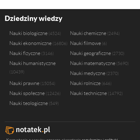
Dziedziny wiedzy
Nauki biologiczne
Nauki chemiczne
4524
2494
Nauki ekonomiczne
Nauki filmowe
16806
6
Nauki fizyczne
Nauki geograficzne
3146
2730
Nauki humanistyczne
Nauki matematyczne
5690
10439
Nauki medyczne
2370
Nauki prawne
Nauki rolnicze
15054
646
Nauki społeczne
Nauki techniczne
12426
14792
Nauki teologiczne
549