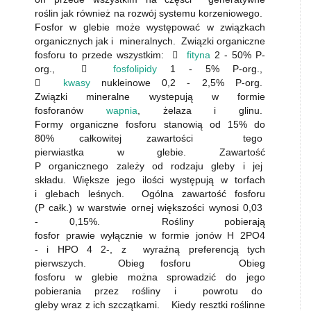
roślin jak również na rozwój systemu korzeniowego.
Fosfor w glebie może występować w związkach
organicznych jak i mineralnych. Związki organiczne
fosforu to przede wszystkim: 
fityna
2 - 50% P-
org., 
fosfolipidy
1 - 5% P-org.,

kwasy
nukleinowe 0,2 - 2,5% P-org.
Związki mineralne wystepują w formie
fosforanów
wapnia
, żelaza i glinu.
Formy organiczne fosforu stanowią od 15% do
80% całkowitej zawartości tego
pierwiastka w glebie. Zawartość
P organicznego zależy od rodzaju gleby i jej
składu. Większe jego ilości występują w torfach
i glebach leśnych. Ogólna zawartość fosforu
(P całk.) w warstwie ornej większości wynosi 0,03
- 0,15%. Rośliny pobierają
fosfor prawie wyłącznie w formie jonów H 2PO4
- i HPO 4 2-, z wyraźną preferencją tych
pierwszych. Obieg fosforu Obieg
fosforu w glebie można sprowadzić do jego
pobierania przez rośliny i powrotu do
gleby wraz z ich szczątkami. Kiedy resztki roślinne