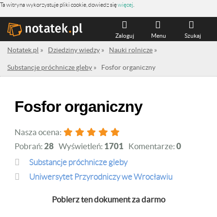
Ta witryna wykorzystuje pliki cookie, dowiedz się
więcej
.
Zaloguj
Menu
Szukaj
Notatek.pl
»
Dziedziny wiedzy
»
Nauki rolnicze
»
Substancje próchnicze gleby
»
Fosfor organiczny
Fosfor organiczny
Nasza ocena:
Pobrań:
28
Wyświetleń:
1701
Komentarze:
0
Substancje próchnicze gleby
Uniwersytet Przyrodniczy we Wrocławiu
Pobierz ten dokument za darmo