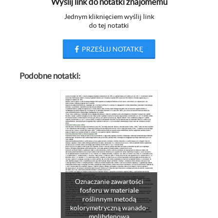
Wyślij link do notatki znajomemu
Jednym kliknięciem wyślij link
do tej notatki
PRZEŚLIJ NOTATKĘ
Podobne notatki:
Oznaczanie zawartości
fosforu w materiale
roślinnym metodą
kolorymetryczną wanado-
molibdenową