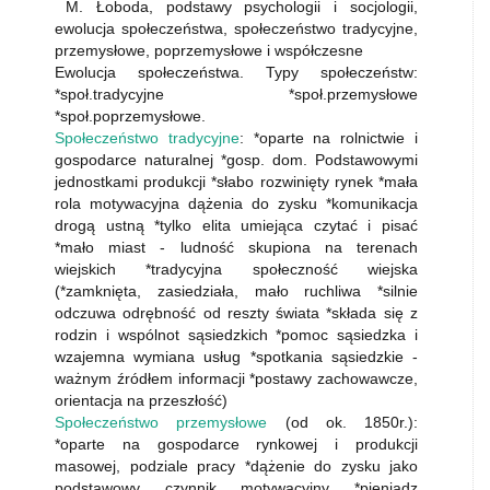
M. Łoboda, podstawy psychologii i socjologii,
ewolucja społeczeństwa, społeczeństwo tradycyjne,
przemysłowe, poprzemysłowe i współczesne
Ewolucja społeczeństwa. Typy społeczeństw:
*społ.tradycyjne *społ.przemysłowe
*społ.poprzemysłowe.
Społeczeństwo tradycyjne
: *oparte na rolnictwie i
gospodarce naturalnej *gosp. dom. Podstawowymi
jednostkami produkcji *słabo rozwinięty rynek *mała
rola motywacyjna dążenia do zysku *komunikacja
drogą ustną *tylko elita umiejąca czytać i pisać
*mało miast - ludność skupiona na terenach
wiejskich *tradycyjna społeczność wiejska
(*zamknięta, zasiedziała, mało ruchliwa *silnie
odczuwa odrębność od reszty świata *składa się z
rodzin i wspólnot sąsiedzkich *pomoc sąsiedzka i
wzajemna wymiana usług *spotkania sąsiedzkie -
ważnym źródłem informacji *postawy zachowawcze,
orientacja na przeszłość)
Społeczeństwo przemysłowe
(od ok. 1850r.):
*oparte na gospodarce rynkowej i produkcji
masowej, podziale pracy *dążenie do zysku jako
podstawowy czynnik motywacyjny *pieniądz