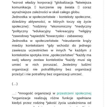
*wzrost władzy korporacji *globalizacja *łatwiejsza
komunikacja  kurczenie się świata  coraz
wyraźniejsze zależności w skali całego globu.
Jednostka w społeczeństwie - konteksty społeczne,
dziedziny aktywności, w których toczy się życie
społeczne): *rodzinny *ekonomiczny *medyczny
*polityczny *edukacyjny *rekreacyjny *religijny
*zawodowy *sąsiedzki *towarzysko - zabawowy.
Jednostka w społeczeństwie: *nieustannie krąży
miedzy kontekstami *gdy wchodzi do jednego
zawiesza uczestnictwo w innych *w każdym z
kontekstów spotyka inne „społeczeństwo” *każdy ma
swój własny zestaw kontekstów *każdy musi się
umieć w nich poruszać. Jesteśmy ludźmi
organizacji: nie potrafilibyśmy bez organizacji
przeżyć i nie potrafimy bez organizacji umrzeć.
(…)
…: *mnogość organizacji w
przestrzeni społecznej
*organizacje realizują różne funkcje spełniane
kiedyś przez rodzinę *jakość życia uzależniona od