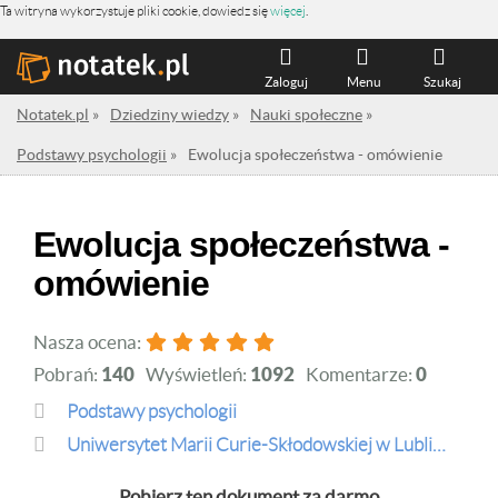
Ta witryna wykorzystuje pliki cookie, dowiedz się
więcej
.
Zaloguj
Menu
Szukaj
Notatek.pl
»
Dziedziny wiedzy
»
Nauki społeczne
»
Podstawy psychologii
»
Ewolucja społeczeństwa - omówienie
Ewolucja społeczeństwa -
omówienie
Nasza ocena:
Pobrań:
140
Wyświetleń:
1092
Komentarze:
0
Podstawy psychologii
Uniwersytet Marii Curie-Skłodowskiej w Lublinie
Pobierz ten dokument za darmo