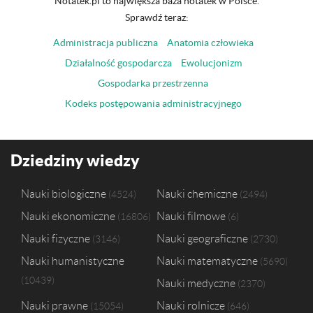
Notatek.pl to największa baza notatek w Polsce.
Sprawdź teraz:
Administracja publiczna
Anatomia człowieka
Działalność gospodarcza
Ewolucjonizm
Gospodarka przestrzenna
Kodeks postępowania administracyjnego
Dziedziny wiedzy
Nauki biologiczne
Nauki chemiczne
4524
2494
Nauki ekonomiczne
Nauki filmowe
16806
6
Nauki fizyczne
Nauki geograficzne
3146
2730
Nauki humanistyczne
Nauki matematyczne
5690
10439
Nauki medyczne
2370
Nauki prawne
Nauki rolnicze
15054
646