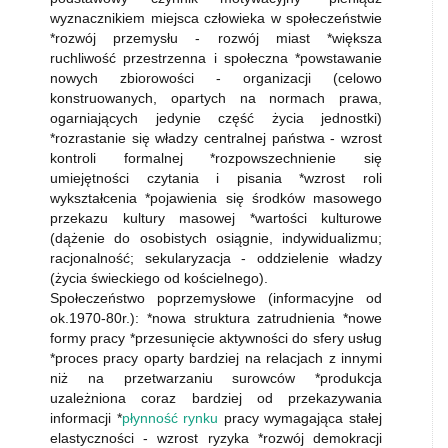
wyznacznikiem miejsca człowieka w społeczeństwie
*rozwój przemysłu - rozwój miast *większa
ruchliwość przestrzenna i społeczna *powstawanie
nowych zbiorowości - organizacji (celowo
konstruowanych, opartych na normach prawa,
ogarniających jedynie część życia jednostki)
*rozrastanie się władzy centralnej państwa - wzrost
kontroli formalnej *rozpowszechnienie się
umiejętności czytania i pisania *wzrost roli
wykształcenia *pojawienia się środków masowego
przekazu kultury masowej *wartości kulturowe
(dążenie do osobistych osiągnie, indywidualizmu;
racjonalność; sekularyzacja - oddzielenie władzy
(życia świeckiego od kościelnego).
Społeczeństwo poprzemysłowe (informacyjne od
ok.1970-80r.): *nowa struktura zatrudnienia *nowe
formy pracy *przesunięcie aktywności do sfery usług
*proces pracy oparty bardziej na relacjach z innymi
niż na przetwarzaniu surowców *produkcja
uzależniona coraz bardziej od przekazywania
informacji *
płynność rynku
pracy wymagająca stałej
elastyczności - wzrost ryzyka *rozwój demokracji