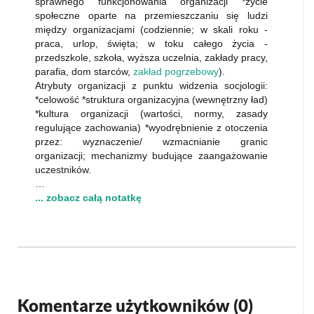
sprawnego funkcjonowania organizacji *życie
społeczne oparte na przemieszczaniu się ludzi
między organizacjami (codziennie; w skali roku -
praca, urlop, święta; w toku całego życia -
przedszkole, szkoła, wyższa uczelnia, zakłady pracy,
parafia, dom starców,
zakład pogrzebowy
).
Atrybuty organizacji z punktu widzenia socjologii:
*celowość *struktura organizacyjna (wewnętrzny ład)
*kultura organizacji (wartości, normy, zasady
regulujące zachowania) *wyodrębnienie z otoczenia
przez: wyznaczenie/ wzmacnianie granic
organizacji; mechanizmy budujące zaangażowanie
uczestników.
…
... zobacz całą notatkę
Komentarze użytkowników (
0
)