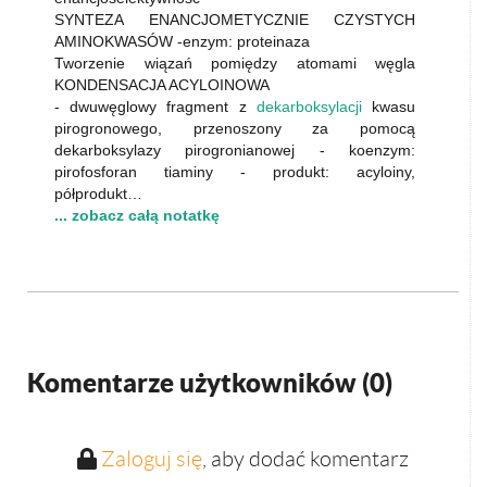
SYNTEZA ENANCJOMETYCZNIE CZYSTYCH
AMINOKWASÓW -enzym: proteinaza
Tworzenie wiązań pomiędzy atomami węgla
KONDENSACJA ACYLOINOWA
- dwuwęglowy fragment z
dekarboksylacji
kwasu
pirogronowego, przenoszony za pomocą
dekarboksylazy pirogronianowej - koenzym:
pirofosforan tiaminy - produkt: acyloiny,
półprodukt…
... zobacz całą notatkę
Komentarze użytkowników (
0
)
Zaloguj się
, aby dodać komentarz