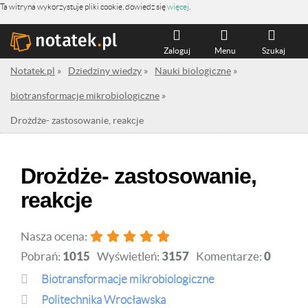
Ta witryna wykorzystuje pliki cookie, dowiedz się
więcej
.
Zaloguj
Menu
Szukaj
Notatek.pl
»
Dziedziny wiedzy
»
Nauki biologiczne
»
biotransformacje mikrobiologiczne
»
Drożdże- zastosowanie, reakcje
Drożdże- zastosowanie,
reakcje
Nasza ocena:
Pobrań:
1015
Wyświetleń:
3157
Komentarze:
0
biotransformacje mikrobiologiczne
Politechnika Wrocławska