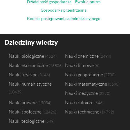
Działalność gospodarcza
Ewolucjonizm
Gospodarka przestrzenna
Kodeks postępowania administracyjnego
Dziedziny wiedzy
Nauki biologiczne
Nauki chemiczne
4524
2494
Nauki ekonomiczne
Nauki filmowe
16806
6
Nauki fizyczne
Nauki geograficzne
3146
2730
Nauki humanistyczne
Nauki matematyczne
5690
10439
Nauki medyczne
2370
Nauki prawne
Nauki rolnicze
15054
646
Nauki społeczne
Nauki techniczne
12426
14792
Nauki teologiczne
549