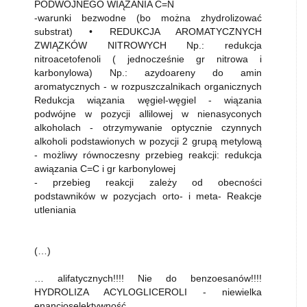
PODWÓJNEGO WIĄZANIA C=N
-warunki bezwodne (bo można zhydrolizować
substrat) • REDUKCJA AROMATYCZNYCH
ZWIĄZKÓW NITROWYCH Np.: redukcja
nitroacetofenoli ( jednocześnie gr nitrowa i
karbonylowa) Np.: azydoareny do amin
aromatycznych - w rozpuszczalnikach organicznych
Redukcja wiązania węgiel-węgiel - wiązania
podwójne w pozycji allilowej w nienasyconych
alkoholach - otrzymywanie optycznie czynnych
alkoholi podstawionych w pozycji 2 grupą metylową
- możliwy równoczesny przebieg reakcji: redukcja
awiązania C=C i gr karbonylowej
- przebieg reakcji zależy od obecności
podstawników w pozycjach orto- i meta- Reakcje
utleniania
(…)
… alifatycznych!!!! Nie do benzoesanów!!!!
HYDROLIZA ACYLOGLICEROLI - niewielka
enancjoselektywność