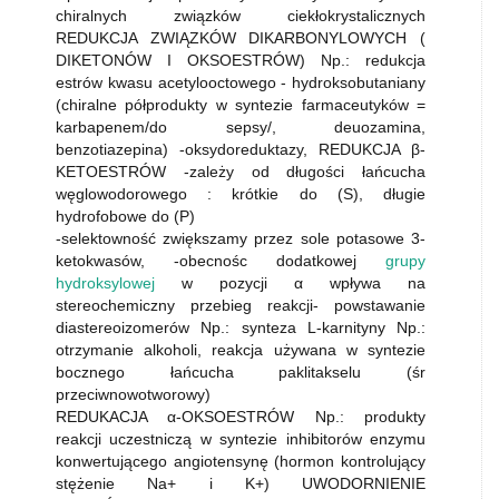
chiralnych związków ciekłokrystalicznych
REDUKCJA ZWIĄZKÓW DIKARBONYLOWYCH (
DIKETONÓW I OKSOESTRÓW) Np.: redukcja
estrów kwasu acetylooctowego - hydroksobutaniany
(chiralne półprodukty w syntezie farmaceutyków =
karbapenem/do sepsy/, deuozamina,
benzotiazepina) -oksydoreduktazy, REDUKCJA β-
KETOESTRÓW -zależy od długości łańcucha
węglowodorowego : krótkie do (S), długie
hydrofobowe do (P)
-selektowność zwiększamy przez sole potasowe 3-
ketokwasów, -obecnośc dodatkowej
grupy
hydroksylowej
w pozycji α wpływa na
stereochemiczny przebieg reakcji- powstawanie
diastereoizomerów Np.: synteza L-karnityny Np.:
otrzymanie alkoholi, reakcja używana w syntezie
bocznego łańcucha paklitakselu (śr
przeciwnowotworowy)
REDUKACJA α-OKSOESTRÓW Np.: produkty
reakcji uczestniczą w syntezie inhibitorów enzymu
konwertującego angiotensynę (hormon kontrolujący
stężenie Na+ i K+) UWODORNIENIE