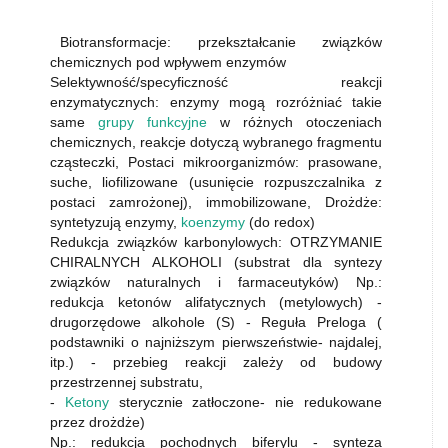
Biotransformacje: przekształcanie związków
chemicznych pod wpływem enzymów
Selektywność/specyficzność reakcji
enzymatycznych: enzymy mogą rozróżniać takie
same
grupy funkcyjne
w różnych otoczeniach
chemicznych, reakcje dotyczą wybranego fragmentu
cząsteczki, Postaci mikroorganizmów: prasowane,
suche, liofilizowane (usunięcie rozpuszczalnika z
postaci zamrożonej), immobilizowane, Drożdże:
syntetyzują enzymy,
koenzymy
(do redox)
Redukcja związków karbonylowych: OTRZYMANIE
CHIRALNYCH ALKOHOLI (substrat dla syntezy
związków naturalnych i farmaceutyków) Np.:
redukcja ketonów alifatycznych (metylowych) -
drugorzędowe alkohole (S) - Reguła Preloga (
podstawniki o najniższym pierwszeństwie- najdalej,
itp.) - przebieg reakcji zależy od budowy
przestrzennej substratu,
-
Ketony
sterycznie zatłoczone- nie redukowane
przez drożdże)
Np.: redukcja pochodnych biferylu - synteza