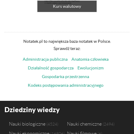
Kurs walutowy
Notatek.pl to największa baza notatek w Polsce.
Sprawdź teraz:
Administracja publiczna
Anatomia człowieka
Działalność gospodarcza
Ewolucjonizm
Gospodarka przestrzenna
Kodeks postępowania administracyjnego
Dziedziny wiedzy
Nauki biologiczne
Nauki chemiczne
4524
2494
Nauki ekonomiczne
Nauki filmowe
16806
6