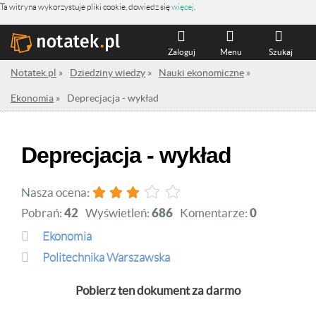
Ta witryna wykorzystuje pliki cookie, dowiedz się
więcej
.
Zaloguj
Menu
Szukaj
Notatek.pl
»
Dziedziny wiedzy
»
Nauki ekonomiczne
»
Ekonomia
»
Deprecjacja - wykład
Deprecjacja - wykład
Nasza ocena:
Pobrań:
42
Wyświetleń:
686
Komentarze:
0
Ekonomia
Politechnika Warszawska
Pobierz ten dokument za darmo