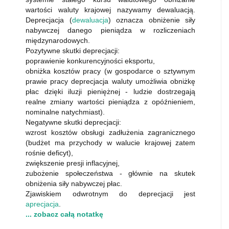
wartości waluty krajowej nazywamy dewaluacją.
Deprecjacja (
dewaluacja
) oznacza obniżenie siły
nabywczej danego pieniądza w rozliczeniach
międzynarodowych.
Pozytywne skutki deprecjacji:
poprawienie konkurencyjności eksportu,
obniżka kosztów pracy (w gospodarce o sztywnym
prawie pracy deprecjacja waluty umożliwia obniżkę
płac dzięki iluzji pieniężnej - ludzie dostrzegają
realne zmiany wartości pieniądza z opóźnieniem,
nominalne natychmiast).
Negatywne skutki deprecjacji:
wzrost kosztów obsługi zadłużenia zagranicznego
(budżet ma przychody w walucie krajowej zatem
rośnie deficyt),
zwiększenie presji inflacyjnej,
zubożenie społeczeństwa - głównie na skutek
obniżenia siły nabywczej płac.
Zjawiskiem odwrotnym do deprecjacji jest
aprecjacja
.
... zobacz całą notatkę