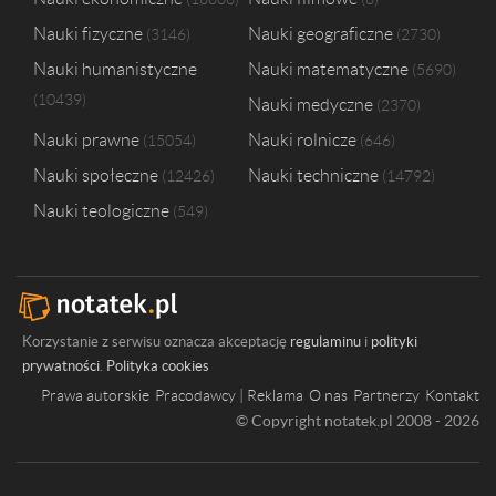
Nauki fizyczne
Nauki geograficzne
3146
2730
Nauki humanistyczne
Nauki matematyczne
5690
10439
Nauki medyczne
2370
Nauki prawne
Nauki rolnicze
15054
646
Nauki społeczne
Nauki techniczne
12426
14792
Nauki teologiczne
549
Korzystanie z serwisu oznacza akceptację
regulaminu
i
polityki
prywatności
.
Polityka cookies
Prawa autorskie
Pracodawcy | Reklama
O nas
Partnerzy
Kontakt
© Copyright notatek.pl 2008 - 2026