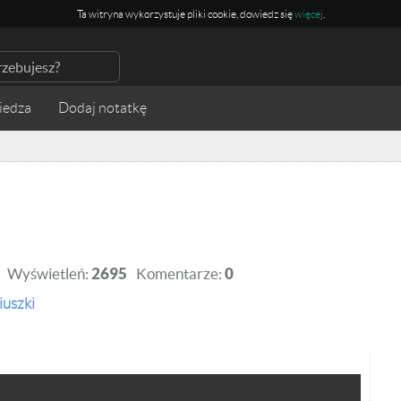
Ta witryna wykorzystuje pliki cookie, dowiedz się
więcej
.
iedza
Wyświetleń:
2695
Komentarze:
0
iuszki