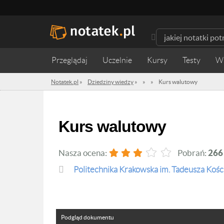
Przeglądaj
Uczelnie
Kursy
Testy
W
Notatek.pl
»
Dziedziny wiedzy
»
»
»
Kurs walutowy
Kurs walutowy
Nasza ocena:
Pobrań:
266
Politechnika Krakowska im. Tadeusza Kośc
Podgląd dokumentu