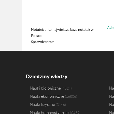
Admi
Notatek.pl to największa baza notatek w
Polsce.
Sprawdź teraz:
Dziedziny wiedzy
Nauki biologiczne
Na
4524
Nauki ekonomiczne
Na
16806
Nauki fizyczne
Na
3146
Nauki humanistyczne
Na
10439