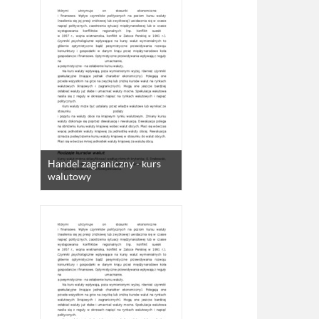
Handel zagraniczny - kurs
walutowy