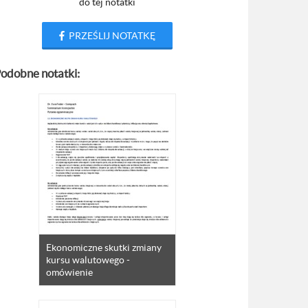
do tej notatki
PRZEŚLIJ NOTATKĘ
odobne notatki:
Ekonomiczne skutki zmiany
kursu walutowego -
omówienie