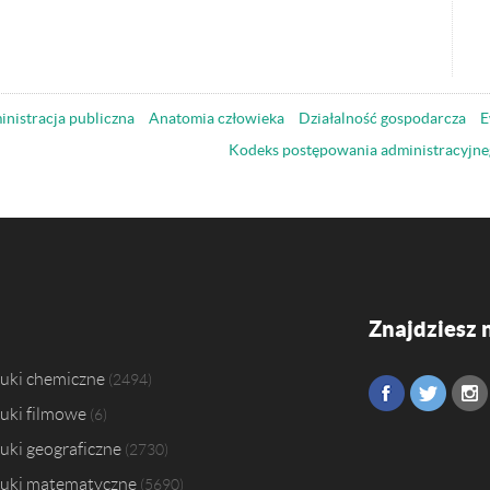
nistracja publiczna
Anatomia człowieka
Działalność gospodarcza
E
Kodeks postępowania administracyjne
Znajdziesz 
uki chemiczne
2494
uki filmowe
6
uki geograficzne
2730
uki matematyczne
5690