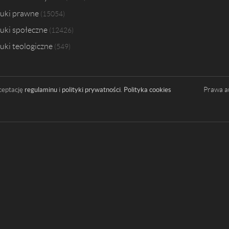
uki prawne
15054
uki społeczne
12426
uki teologiczne
549
Prawa a
ceptację
regulaminu
i
polityki prywatności
.
Polityka cookies