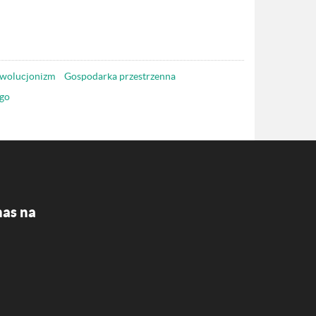
wolucjonizm
Gospodarka przestrzenna
go
nas na