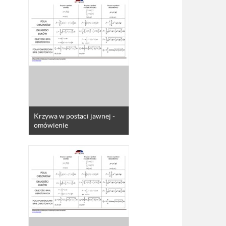
Krzywa w postaci jawnej -
omówienie