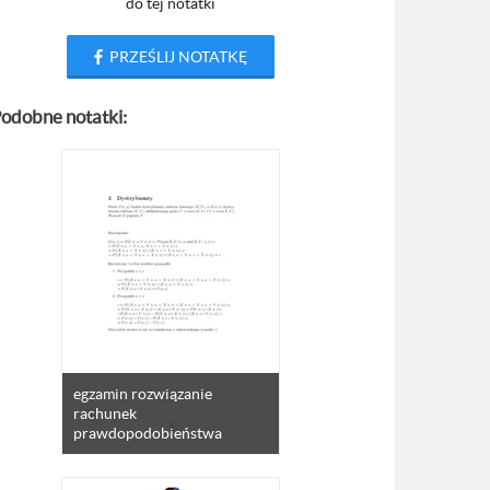
do tej notatki
PRZEŚLIJ NOTATKĘ
odobne notatki:
egzamin rozwiązanie
rachunek
prawdopodobieństwa