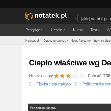
Przeglądaj
Uczelnie
Kursy
Testy
W
Notatek.pl
»
Dziedziny wiedzy
»
Nauki fizyczne
»
fizyka ciała 
Ciepło właściwe wg D
Nasza ocena:
Pobrań:
238
fizyka ciała stałego
Politechnika W
Podgląd dokumentu