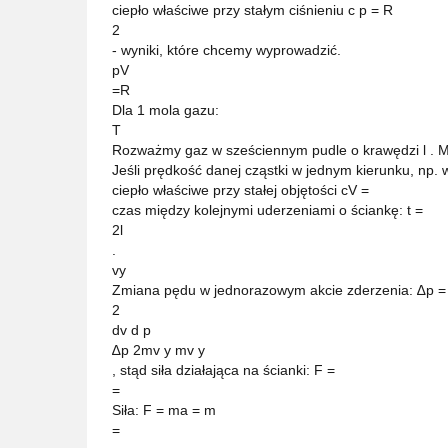
ciepło właściwe przy stałym ciśnieniu c p = R
2
- wyniki, które chcemy wyprowadzić.
pV
=R
Dla 1 mola gazu:
T
Rozważmy gaz w sześciennym pudle o krawędzi l . M
Jeśli prędkość danej cząstki w jednym kierunku, np. w 
ciepło właściwe przy stałej objętości cV =
czas między kolejnymi uderzeniami o ściankę: t =
2l
.
vy
Zmiana pędu w jednorazowym akcie zderzenia: ∆p =
2
dv d p
∆p 2mv y mv y
, stąd siła działająca na ścianki: F =
=
Siła: F = ma = m
=