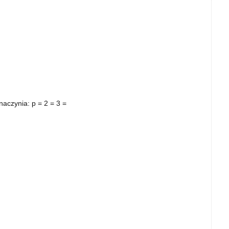
naczynia: p = 2 = 3 =