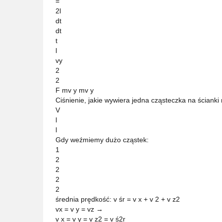
=
2l
dt
dt
t
l
vy
2
2
F mv y mv y
Ciśnienie, jakie wywiera jedna cząsteczka na ścianki 
V
l
l
Gdy weźmiemy dużo cząstek:
1
2
2
2
2
średnia prędkość: v śr = v x + v 2 + v z2
vx = v y = vz →
v x = v y = v z2 = v ś2r