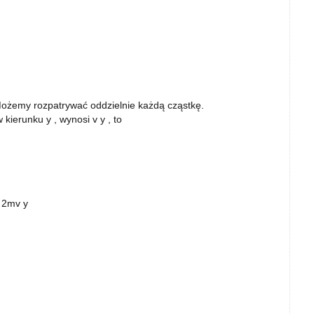
ożemy rozpatrywać oddzielnie każdą cząstkę.
kierunku y , wynosi v y , to
 2mv y