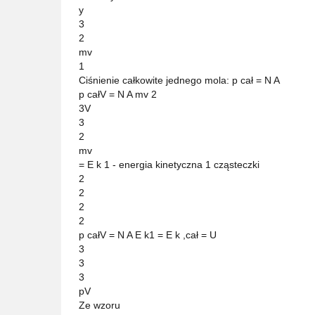
y
3
2
mv
1
Ciśnienie całkowite jednego mola: p cał = N A
p całV = N A mv 2
3V
3
2
mv
= E k 1 - energia kinetyczna 1 cząsteczki
2
2
2
2
p całV = N A E k1 = E k ,cał = U
3
3
3
pV
Ze wzoru