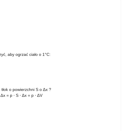
zyć, aby ogrzać ciało o 1°C:
 tłok o powierzchni S o ∆x ?
x = p ⋅ S ⋅ ∆x = p ⋅ ∆V