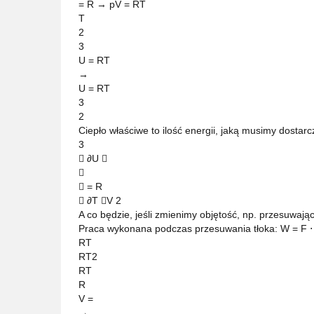
= R → pV = RT
T
2
3
U = RT
→
U = RT
3
2
Ciepło właściwe to ilość energii, jaką musimy dostarc
3
 ∂U 

 = R
 ∂T V 2
A co będzie, jeśli zmienimy objętość, np. przesuwając
Praca wykonana podczas przesuwania tłoka: W = F ⋅ ∆
RT
RT2
RT
R
V =
→