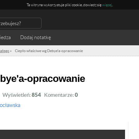
Ta witryna wykorzystuje pliki cookie, dowiedz się
więcej
.
iedza
stałego
»
Ciepło właściwe wg Debye'a-opracowanie
ebye'a-opracowanie
Wyświetleń:
854
Komentarze:
0
rocławska