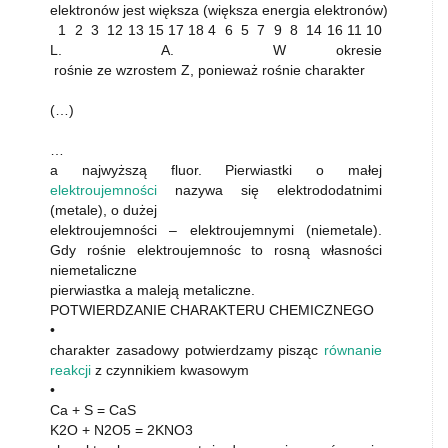
elektronów jest większa (większa energia elektronów)
1 2 3 12 13 15 17 18 4 6 5 7 9 8 14 16 11 10
L. A. W okresie
rośnie ze wzrostem Z, ponieważ rośnie charakter
(…)
…
a najwyższą fluor. Pierwiastki o małej
elektroujemności
nazywa się elektrododatnimi
(metale), o dużej
elektroujemności – elektroujemnymi (niemetale).
Gdy rośnie elektroujemnośc to rosną własności
niemetaliczne
pierwiastka a maleją metaliczne.
POTWIERDZANIE CHARAKTERU CHEMICZNEGO
•
charakter zasadowy potwierdzamy pisząc
równanie
reakcji
z czynnikiem kwasowym
•
Ca + S = CaS
K2O + N2O5 = 2KNO3