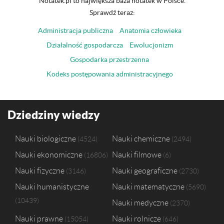
Notatek.pl to największa baza notatek w Polsce.
Sprawdź teraz:
Administracja publiczna
Anatomia człowieka
Działalność gospodarcza
Ewolucjonizm
Gospodarka przestrzenna
Kodeks postępowania administracyjnego
Dziedziny wiedzy
Nauki biologiczne
Nauki chemiczne
4524
2494
Nauki ekonomiczne
Nauki filmowe
16806
6
Nauki fizyczne
Nauki geograficzne
3146
2730
Nauki humanistyczne
Nauki matematyczne
5690
10439
Nauki medyczne
2370
Nauki prawne
Nauki rolnicze
15054
646