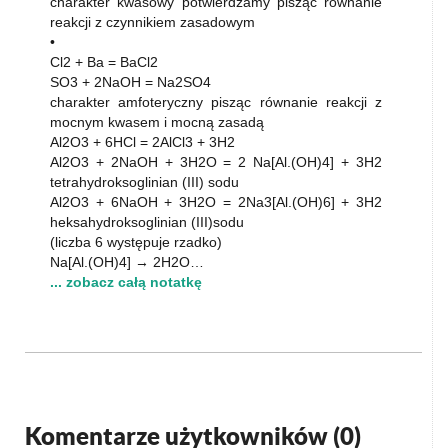
charakter kwasowy potwierdzamy pisząc równanie
reakcji z czynnikiem zasadowym
•
Cl2 + Ba = BaCl2
SO3 + 2NaOH = Na2SO4
charakter amfoteryczny pisząc równanie reakcji z
mocnym kwasem i mocną zasadą
Al2O3 + 6HCl = 2AlCl3 + 3H2
Al2O3 + 2NaOH + 3H2O = 2 Na[Al.(OH)4] + 3H2
tetrahydroksoglinian (III) sodu
Al2O3 + 6NaOH + 3H2O = 2Na3[Al.(OH)6] + 3H2
heksahydroksoglinian (III)sodu
(liczba 6 występuje rzadko)
Na[Al.(OH)4] → 2H2O…
... zobacz całą notatkę
Komentarze użytkowników (
0
)