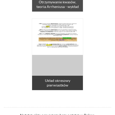
Otrzymywanie kwasów,
teoria Arrheniusa - wykład
Układ okresowy
pierwiastków