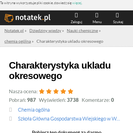
Ta witryna wykorzystuje pliki cookie, dowiedz się
więcej
.
Zaloguj
Menu
Szukaj
Notatek.pl
»
Dziedziny wiedzy
»
Nauki chemiczne
»
chemia ogólna
»
Charakterystyka ukladu okresowego
Charakterystyka ukladu
okresowego
Nasza ocena:
Pobrań:
987
Wyświetleń:
3738
Komentarze:
0
chemia ogólna
Szkoła Główna Gospodarstwa Wiejskiego w Warszawie
Pobierz ten dokument za darmo