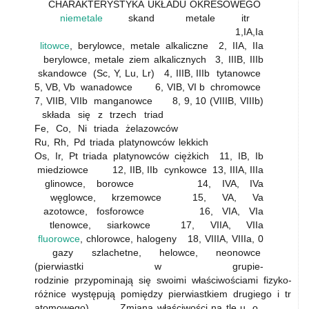
CHARAKTERYSTYKA UKŁADU OKRESOWEGO
niemetale
skand metale itr
1,IA,Ia
litowce
, berylowce, metale alkaliczne 2, IIA, IIa
berylowce, metale ziem alkalicznych 3, IIIB, IIIb
skandowce (Sc, Y, Lu, Lr) 4, IIIB, IIIb tytanowce
5, VB, Vb wanadowce 6, VIB, VI b chromowce
7, VIIB, VIIb manganowce 8, 9, 10 (VIIIB, VIIIb)
składa się z trzech triad
Fe, Co, Ni triada żelazowców
Ru, Rh, Pd triada platynowców lekkich
Os, Ir, Pt triada platynowców ciężkich 11, IB, Ib
miedziowce 12, IIB, IIb cynkowce 13, IIIA, IIIa
glinowce, borowce 14, IVA, IVa
węglowce, krzemowce 15, VA, Va
azotowce, fosforowce 16, VIA, VIa
tlenowce, siarkowce 17, VIIA, VIIa
fluorowce
, chlorowce, halogeny 18, VIIIA, VIIIa, 0
gazy szlachetne, helowce, neonowce
(pierwiastki w grupie-
rodzinie przypominają się swoimi właściwościami fizyko- c
różnice występują pomiędzy pierwiastkiem drugiego i trzec
atomowego) Zmiana właściwości na tle u. o.