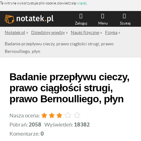
Ta witryna wykorzystuje pliki cookie, dowiedz się
więcej
.
Zaloguj
Menu
Szukaj
Notatek.pl
»
Dziedziny wiedzy
»
Nauki fizyczne
»
Fizyka
»
Badanie przepływu cieczy, prawo ciągłości strugi, prawo
Bernoulliego, płyn
Badanie przepływu cieczy,
prawo ciągłości strugi,
prawo Bernoulliego, płyn
Nasza ocena:
Pobrań:
2058
Wyświetleń:
18382
Komentarze:
0