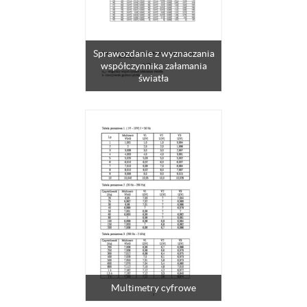
Sprawozdanie z wyznaczania
współczynnika załamania
światła
Multimetry cyfrowe