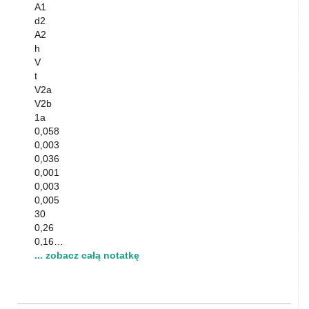
A1
d2
A2
h
V
t
V2a
V2b
1a
0,058
0,003
0,036
0,001
0,003
0,005
30
0,26
0,16…
... zobacz całą notatkę