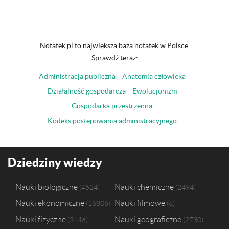
Notatek.pl to największa baza notatek w Polsce.
Sprawdź teraz:
Administracja publiczna
Anatomia człowieka
Działalność gospodarcza
Ewolucjonizm
Gospodarka przestrzenna
Kodeks postępowania administracyjnego
Dziedziny wiedzy
Nauki biologiczne
Nauki chemiczne
4524
2494
Nauki ekonomiczne
Nauki filmowe
16806
6
Nauki fizyczne
Nauki geograficzne
3146
2730