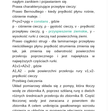
nagłym zanikiem i pojawianiem się.
Prawa charakteryzujące przepływ cieczy:
Prawo Bernoulliego - kiedy prędkość płynu rośnie,
ciśnienie maleje. :
P+ρv2+ρgy =
constans
, gdzie
p - ciśnienie cieczy, ρ - gęstość cieczy, v - prędkość
przepływu cieczy, g -
przyspieszenie ziemskie
, y -
wysokość rurki z cieczą nad powierzchnią ziemi.
Prawo ciągłości strugi - dla laminarnego przepływu
nieściśliwego płynu prędkość strumienia zmienia się
tak, jak zmienia się odwrotność powierzchni
przekroju poprzecznego i jest największa w
najwęższych częściach rurki.
A1v1=A2v2 , gdzie
A1,A2 - pole powierzchni przekroju rury v1,v2-
prędkość cieczy
Przebieg ćwiczenia
Układ pomiarowy składa się z pompy, która tłoczy
wodę ze zbiornika A, poprzez szklaną rurę o dwóch
różnych średnicach przekroju do zbiornika B. Część
tłoczonej wody jest zwracana z powrotem do
zbiornika A celem uniknięcia gwałtownego wzrostu
ciśnienia w układzie w momencie włączenia pompy