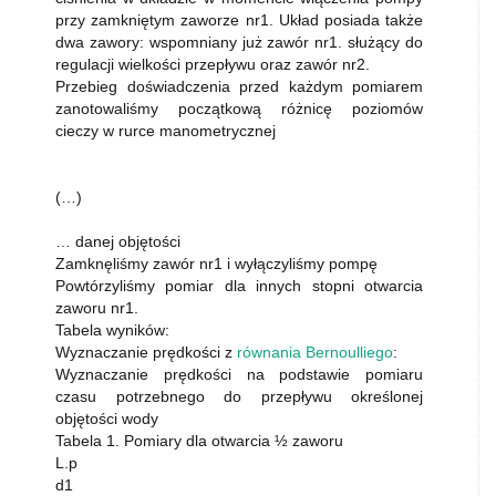
przy zamkniętym zaworze nr1. Układ posiada także
dwa zawory: wspomniany już zawór nr1. służący do
regulacji wielkości przepływu oraz zawór nr2.
Przebieg doświadczenia przed każdym pomiarem
zanotowaliśmy początkową różnicę poziomów
cieczy w rurce manometrycznej
(…)
… danej objętości
Zamknęliśmy zawór nr1 i wyłączyliśmy pompę
Powtórzyliśmy pomiar dla innych stopni otwarcia
zaworu nr1.
Tabela wyników:
Wyznaczanie prędkości z
równania Bernoulliego
:
Wyznaczanie prędkości na podstawie pomiaru
czasu potrzebnego do przepływu określonej
objętości wody
Tabela 1. Pomiary dla otwarcia ½ zaworu
L.p
d1