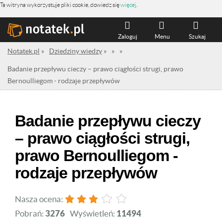
Ta witryna wykorzystuje pliki cookie, dowiedz się
więcej
.
Zaloguj
Menu
Szukaj
Notatek.pl
»
Dziedziny wiedzy
»
»
»
Badanie przepływu cieczy – prawo ciągłości strugi, prawo
Bernoulliegom - rodzaje przepływów
Badanie przepływu cieczy
– prawo ciągłości strugi,
prawo Bernoulliegom -
rodzaje przepływów
Nasza ocena:
Pobrań:
3276
Wyświetleń:
11494