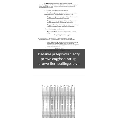
Badanie przepływu cieczy,
prawo ciągłości strugi,
prawo Bernoulliego, płyn