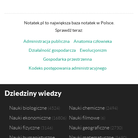
Notatek.pl to największa baza notatek w Polsce.
Sprawdź teraz:
Administracja publiczna
Anatomia człowieka
Działalność gospodarcza
Ewolucjonizm
Gospodarka przestrzenna
Kodeks postępowania administracyjnego
Dziedziny wiedzy
Nauki biologiczne
Nauki chemiczne
4524
2494
Nauki ekonomiczne
Nauki filmowe
16806
6
Nauki fizyczne
Nauki geograficzne
3146
2730
Nauki humanistyczne
Nauki matematyczne
5690