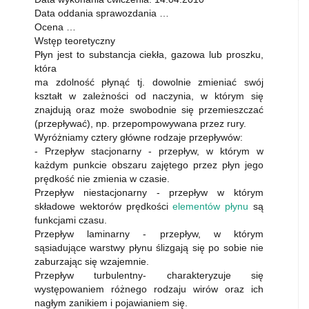
Data oddania sprawozdania …
Ocena …
Wstęp teoretyczny
Płyn jest to substancja ciekła, gazowa lub proszku,
która
ma zdolność płynąć tj. dowolnie zmieniać swój
kształt w zależności od naczynia, w którym się
znajdują oraz może swobodnie się przemieszczać
(przepływać), np. przepompowywana przez rury.
Wyróżniamy cztery główne rodzaje przepływów:
- Przepływ stacjonarny - przepływ, w którym w
każdym punkcie obszaru zajętego przez płyn jego
prędkość nie zmienia w czasie.
Przepływ niestacjonarny - przepływ w którym
składowe wektorów prędkości
elementów płynu
są
funkcjami czasu.
Przepływ laminarny - przepływ, w którym
sąsiadujące warstwy płynu ślizgają się po sobie nie
zaburzając się wzajemnie.
Przepływ turbulentny- charakteryzuje się
występowaniem różnego rodzaju wirów oraz ich
nagłym zanikiem i pojawianiem się.