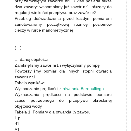
przy zamkniętym zaworze nr1. Układ posiada także
dwa zawory: wspomniany już zawór nr1. służący do
regulacji wielkości przepływu oraz zawór nr2.
Przebieg doświadczenia przed każdym pomiarem
zanotowaliśmy początkową różnicę poziomów
cieczy w rurce manometrycznej
(…)
… danej objętości
Zamknęliśmy zawór nr1 i wyłączyliśmy pompę
Powtórzyliśmy pomiar dla innych stopni otwarcia
zaworu nr1.
Tabela wyników:
Wyznaczanie prędkości z
równania Bernoulliego
:
Wyznaczanie prędkości na podstawie pomiaru
czasu potrzebnego do przepływu określonej
objętości wody
Tabela 1. Pomiary dla otwarcia ½ zaworu
L.p
d1
A1