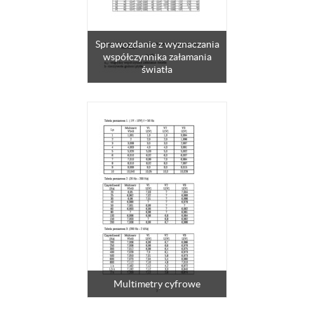
Sprawozdanie z wyznaczania
współczynnika załamania
światła
Multimetry cyfrowe