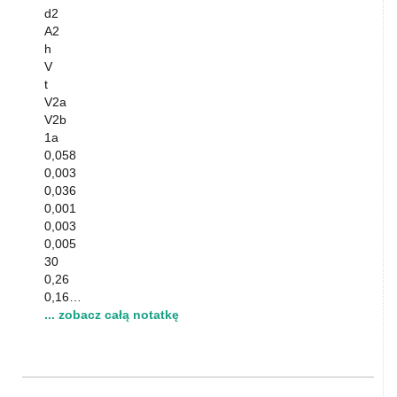
d2
A2
h
V
t
V2a
V2b
1a
0,058
0,003
0,036
0,001
0,003
0,005
30
0,26
0,16…
... zobacz całą notatkę