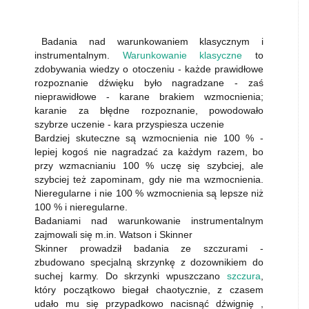
Badania nad warunkowaniem klasycznym i
instrumentalnym.
Warunkowanie klasyczne
to
zdobywania wiedzy o otoczeniu - każde prawidłowe
rozpoznanie dźwięku było nagradzane - zaś
nieprawidłowe - karane brakiem wzmocnienia;
karanie za błędne rozpoznanie, powodowało
szybrze uczenie - kara przyspiesza uczenie
Bardziej skuteczne są wzmocnienia nie 100 % -
lepiej kogoś nie nagradzać za każdym razem, bo
przy wzmacnianiu 100 % uczę się szybciej, ale
szybciej też zapominam, gdy nie ma wzmocnienia.
Nieregularne i nie 100 % wzmocnienia są lepsze niż
100 % i nieregularne.
Badaniami nad warunkowanie instrumentalnym
zajmowali się m.in. Watson i Skinner
Skinner prowadził badania ze szczurami -
zbudowano specjalną skrzynkę z dozownikiem do
suchej karmy. Do skrzynki wpuszczano
szczura
,
który początkowo biegał chaotycznie, z czasem
udało mu się przypadkowo nacisnąć dźwignię ,