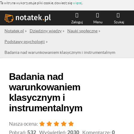
Ta witryna wykorzystuje pliki cookie, dowiedz się
więcej
.
Zaloguj
Menu
Szukaj
Notatek.pl
»
Dziedziny wiedzy
»
Nauki społeczne
»
Podstawy psychologii
»
Badania nad warunkowaniem klasycznym i instrumentalnym
Badania nad
warunkowaniem
klasycznym i
instrumentalnym
Nasza ocena:
Pobrań:
532
Wyświetleń:
2030
Komentarze:
0