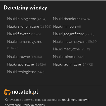
Dziedziny wiedzy
Nauki biologiczne
Nauki chemiczne
4524
2494
Nauki ekonomiczne
Nauki filmowe
16806
6
Nauki fizyczne
Nauki geograficzne
3146
2730
Nauki humanistyczne
Nauki matematyczne
5690
10439
Nauki medyczne
2370
Nauki prawne
Nauki rolnicze
15054
646
Nauki społeczne
Nauki techniczne
12426
14792
Nauki teologiczne
549
Korzystanie z serwisu oznacza akceptację
regulaminu
i
polityki
prywatności
.
Polityka cookies