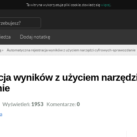
Ta witryna wykorzystuje pliki cookie, dowiedz się
więcej
.
iedza
a
»
Automatyczna rejestracja wyników z użyciem narzędzi cyfrowych-sprawozdanie
ie
Wyświetleń:
1953
Komentarze:
0
a