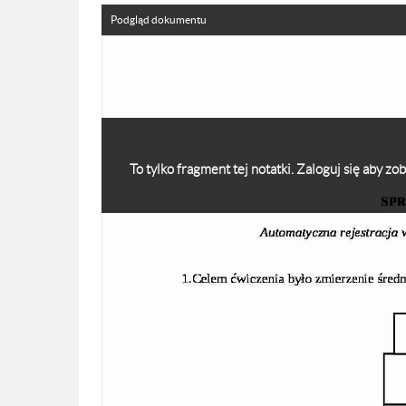
Podgląd dokumentu
To tylko fragment tej notatki. Zaloguj się aby z