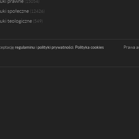
uki prawne
15054
uki społeczne
12426
uki teologiczne
549
Prawa a
ceptację
regulaminu
i
polityki prywatności
.
Polityka cookies