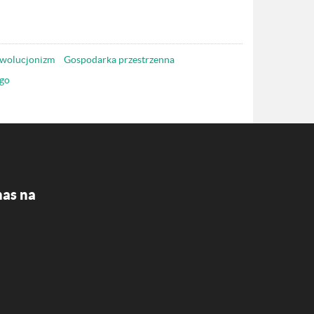
wolucjonizm
Gospodarka przestrzenna
go
nas na