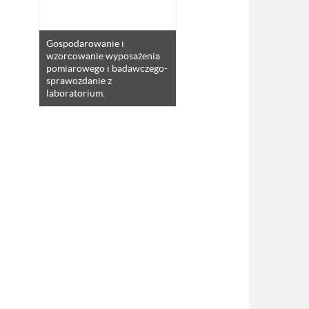
Gospodarowanie i
wzorcowanie wyposażenia
pomiarowego i badawczego-
sprawozdanie z
laboratorium.