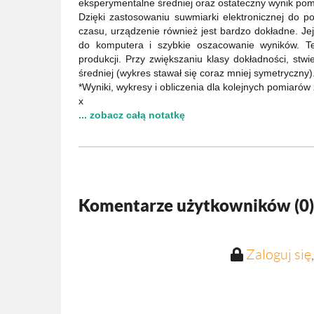
eksperymentalne średniej oraz ostateczny wynik pom
Dzięki zastosowaniu suwmiarki elektronicznej do 
czasu, urządzenie również jest bardzo dokładne. Je
do komputera i szybkie oszacowanie wyników. T
produkcji. Przy zwiększaniu klasy dokładności, stwi
średniej (wykres stawał się coraz mniej symetryczny)
*Wyniki, wykresy i obliczenia dla kolejnych pomiarów 
x
... zobacz całą notatkę
Komentarze użytkowników (
0
)
Zaloguj się