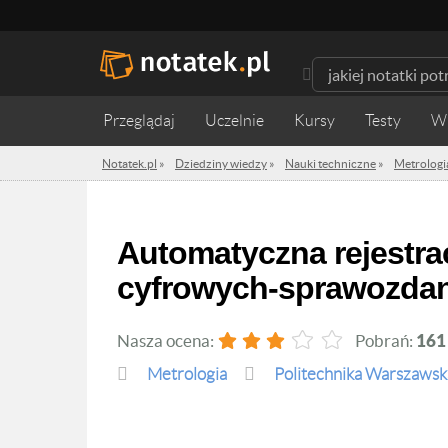
Przeglądaj
Uczelnie
Kursy
Testy
W
Notatek.pl
»
Dziedziny wiedzy
»
Nauki techniczne
»
Metrologi
Automatyczna rejestracja wyników z użyciem narzędzi
cyfrowych-sprawozdan
Nasza ocena:
Pobrań:
161
Metrologia
Politechnika Warszawsk