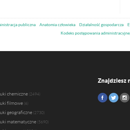
nistracja publiczna
Anatomia człowieka
Działalność gospodarcza
E
Kodeks postępowania administracyjne
Znajdziesz 
uki chemiczne
2494
uki filmowe
6
uki geograficzne
2730
uki matematyczne
5690