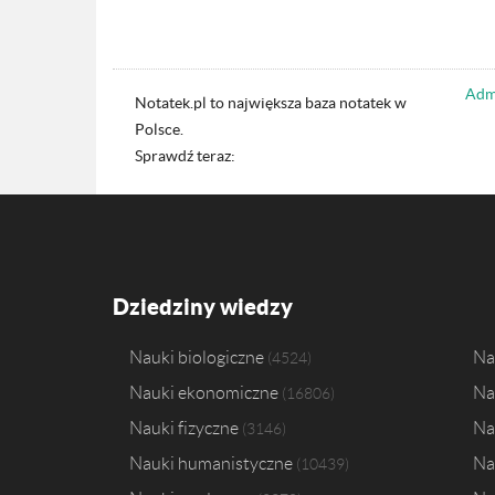
Admi
Notatek.pl to największa baza notatek w
Polsce.
Sprawdź teraz:
Dziedziny wiedzy
Nauki biologiczne
Na
4524
Nauki ekonomiczne
Na
16806
Nauki fizyczne
Na
3146
Nauki humanistyczne
Na
10439