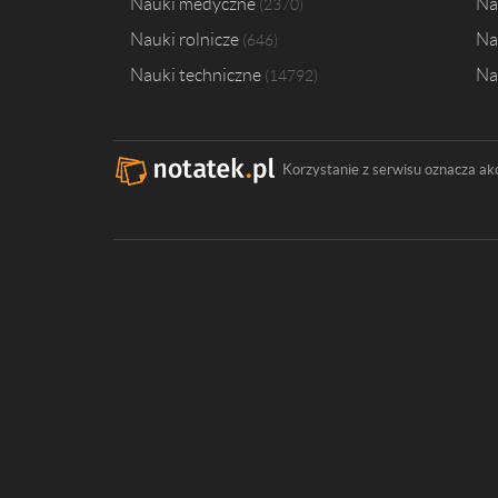
Nauki medyczne
Na
2370
Nauki rolnicze
Na
646
Nauki techniczne
Na
14792
Korzystanie z serwisu oznacza ak