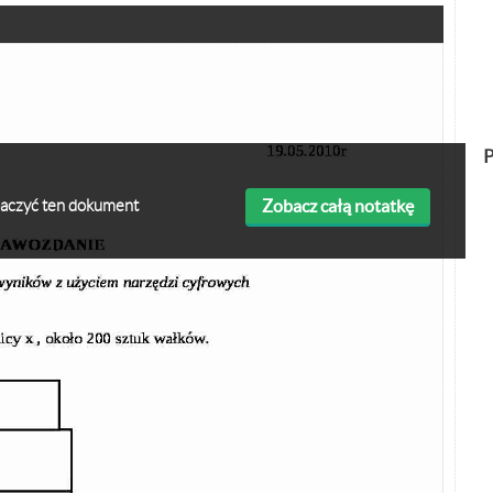
P
Zobacz całą notatkę
obaczyć ten dokument