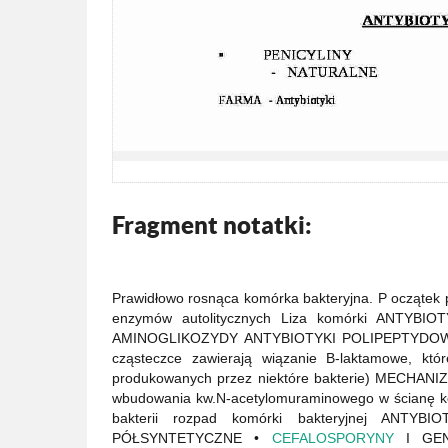
Fragment notatki:
Prawidłowo rosnąca komórka bakteryjna. P oczątek
enzymów autolitycznych Liza komórki ANTY
AMINOGLIKOZYDY ANTYBIOTYKI POLIPEPTYDOW
cząsteczce zawierają wiązanie B-laktamowe, kt
produkowanych przez niektóre bakterie) MECHANI
wbudowania kw.N-acetylomuraminowego w ścianę k
bakterii rozpad komórki bakteryjnej AN
PÓŁSYNTETYCZNE •
CEFALOSPORYNY
I GENE