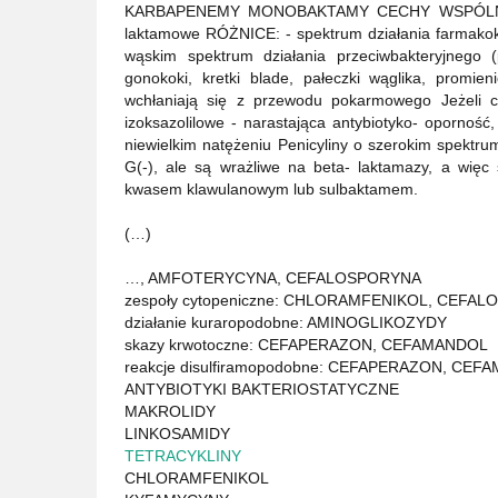
KARBAPENEMY MONOBAKTAMY CECHY WSPÓLNE: - 
laktamowe RÓŻNICE: - spektrum działania farmakoki
wąskim spektrum działania przeciwbakteryjnego 
gonokoki, kretki blade, pałeczki wąglika, promien
wchłaniają się z przewodu pokarmowego Jeżeli ch
izoksazolilowe - narastająca antybiotyko- oporność
niewielkim natężeniu Penicyliny o szerokim spektrum 
G(-), ale są wrażliwe na beta- laktamazy, a więc s
kwasem klawulanowym lub sulbaktamem.
(…)
…, AMFOTERYCYNA, CEFALOSPORYNA
zespoły cytopeniczne: CHLORAMFENIKOL, CEFA
działanie kuraropodobne: AMINOGLIKOZYDY
skazy krwotoczne: CEFAPERAZON, CEFAMANDOL
reakcje disulfiramopodobne: CEFAPERAZON, CE
ANTYBIOTYKI BAKTERIOSTATYCZNE
MAKROLIDY
LINKOSAMIDY
TETRACYKLINY
CHLORAMFENIKOL