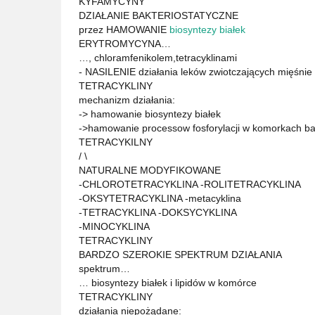
KYFAMYCYNY
DZIAŁANIE BAKTERIOSTATYCZNE
przez HAMOWANIE
biosyntezy białek
ERYTROMYCYNA…
…, chloramfenikolem,tetracyklinami
- NASILENIE działania leków zwiotczających mięśnie
TETRACYKLINY
mechanizm działania:
-> hamowanie biosyntezy białek
->hamowanie processow fosforylacji w komorkach ba
TETRACYKILNY
/ \
NATURALNE MODYFIKOWANE
-CHLOROTETRACYKLINA -ROLITETRACYKLINA
-OKSYTETRACYKLINA -metacyklina
-TETRACYKLINA -DOKSYCYKLINA
-MINOCYKLINA
TETRACYKLINY
BARDZO SZEROKIE SPEKTRUM DZIAŁANIA
spektrum…
… biosyntezy białek i lipidów w komórce
TETRACYKLINY
działania niepożądane: