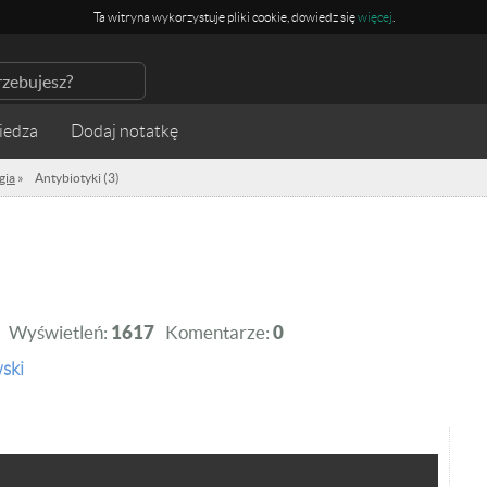
Ta witryna wykorzystuje pliki cookie, dowiedz się
więcej
.
iedza
gia
»
Antybiotyki (3)
Wyświetleń:
1617
Komentarze:
0
ski