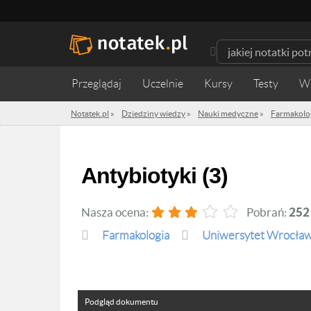
Przeglądaj
Uczelnie
Kursy
Testy
W
Notatek.pl
»
Dziedziny wiedzy
»
Nauki medyczne
»
Farmakolo
Antybiotyki (3)
Nasza ocena:
Pobrań:
252
Farmakologia
Uniwersytet Wrocław
Podgląd dokumentu