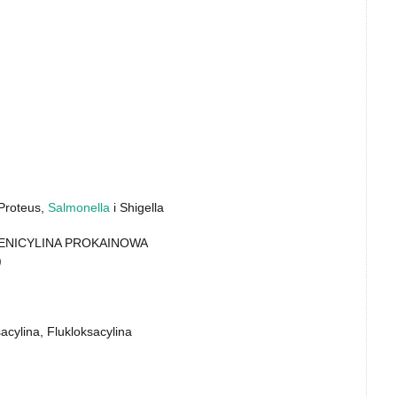
Proteus,
Salmonella
i Shigella
• PENICYLINA PROKAINOWA
)
cylina, Flukloksacylina