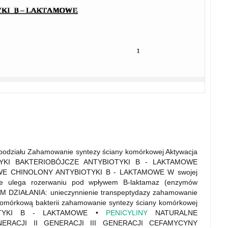
 podziału Zahamowanie syntezy ściany komórkowej Aktywacja
BIOTYKI BAKTERIOBÓJCZE ANTYBIOTYKI B - LAKTAMOWE
E CHINOLONY ANTYBIOTYKI B - LAKTAMOWE W swojej
óre ulega rozerwaniu pod wpływem B-laktamaz (enzymów
ZM DZIAŁANIA: unieczynnienie transpeptydazy zahamowanie
omórkową bakterii zahamowanie syntezy ściany komórkowej
TYBIOTYKI B - LAKTAMOWE •
PENICYLINY
NATURALNE
RACJI II GENERACJI III GENERACJI CEFAMYCYNY