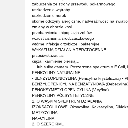
zaburzenia ze strony przewodu pokarmowego
uszkodzenie wątroby
uszkodzenie nerek
skórne odczyny alergiczne, nadwrażliwość na światło
zmiany w obrazie krwi
przebarwienia i hipoplazja zębów
wzrost ciśnienia śródczaszkowego
wtórne infekcje grzybicze i bakteryjne
WYKAZUJĄ DZIAŁANIA TERATOGENNE
przeciwskazauiaz
ciąża i karmienie piersią…
… lub sulbaktamem. Poszerzone spektrum o E.Coli, 
PENICYLINY NATURALNE
• BENZYLOPENICYLINA (Penicylina krystaliczna) 
BENZYLOPENICYLINA BENZATYNOWA (Debecylina
FENOKSYMETYLOPENICYLINA (V-cy!ina)
PENICYLINY PÓŁSYNTETYCZNE
1. O WĄSKIM SPEKTRUM DZIAŁANIA
IZOKSAZOLILOWE: Oksacylina, Koksacylina, Dikloksa
METYCYLINA
NAFCYLINA
2. O SZEROKIM…