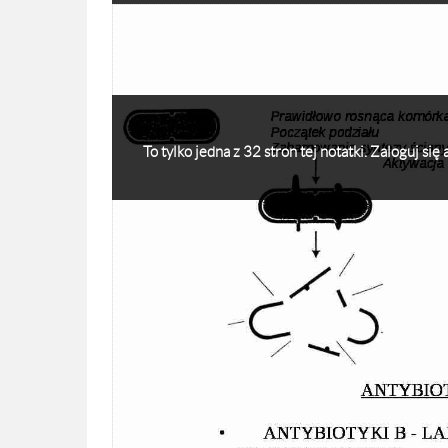
To tylko jedna z 32 stron tej notatki. Zaloguj si