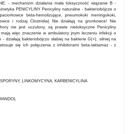
mechanizm działania mała toksyczność wiązanie B -
netyka PENICYLINY Penicyliny naturalne - bakteriobójcze o
(paciorkowce beta-hemolizujące, pneumokoki meningokoki,
iowce i rodzaj Clostridia) Nie działają na gronkowce! Nie
ory nie jest uczulony, są prawie nietoksyczne Penicyliny
, mają więc znaczenie w ambulatory jnym leczeniu infekcji o
- działają bakteriobójczo słabiej na bakterie G(+), silniej na
tosuje się ich połączenia z inhibitorami beta-laktamaz - z
LOSPORYNY, LINKOMYCYNA, KARBENICYLINA
FAMANDOL