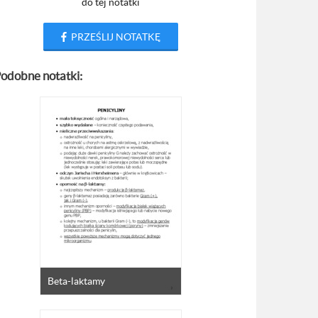
do tej notatki
PRZEŚLIJ NOTATKĘ
odobne notatki:
Beta-laktamy