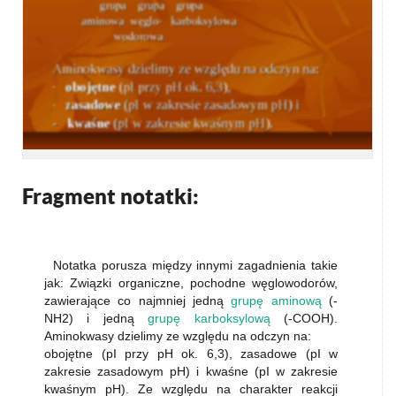
Fragment notatki:
Notatka porusza między innymi zagadnienia takie
jak: Związki organiczne, pochodne węglowodorów,
zawierające co najmniej jedną
grupę aminową
(-
NH2) i jedną
grupę karboksylową
(-COOH).
Aminokwasy dzielimy ze względu na odczyn na:
obojętne (pI przy pH ok. 6,3), zasadowe (pI w
zakresie zasadowym pH) i kwaśne (pI w zakresie
kwaśnym pH). Ze względu na charakter reakcji