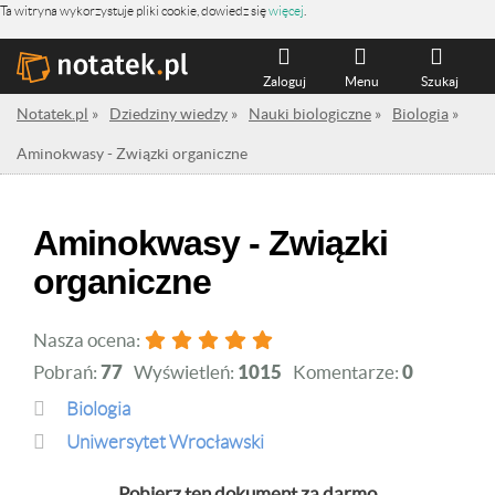
Ta witryna wykorzystuje pliki cookie, dowiedz się
więcej
.
Zaloguj
Menu
Szukaj
Notatek.pl
»
Dziedziny wiedzy
»
Nauki biologiczne
»
Biologia
»
Aminokwasy - Związki organiczne
Aminokwasy - Związki
organiczne
Nasza ocena:
Pobrań:
77
Wyświetleń:
1015
Komentarze:
0
Biologia
Uniwersytet Wrocławski
Pobierz ten dokument za darmo