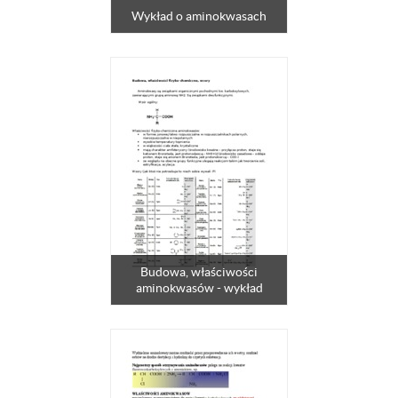
Wykład o aminokwasach
Budowa, właściwości
aminokwasów - wykład