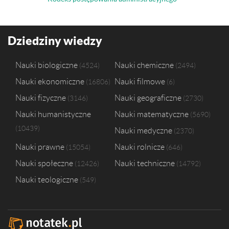
Dziedziny wiedzy
Nauki biologiczne
Nauki chemiczne
4524
2494
Nauki ekonomiczne
Nauki filmowe
16806
6
Nauki fizyczne
Nauki geograficzne
3146
2730
Nauki humanistyczne
Nauki matematyczne
5690
10439
Nauki medyczne
2370
Nauki prawne
Nauki rolnicze
15054
646
Nauki społeczne
Nauki techniczne
12426
14792
Nauki teologiczne
549