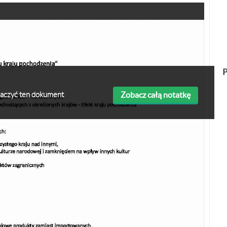
P
Zobacz całą notatkę
obaczyć ten dokument