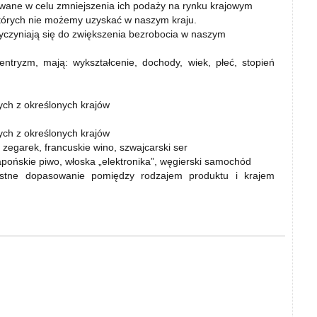
wane w celu zmniejszenia ich podaży na rynku krajowym
których nie możemy uzyskać w naszym kraju.
yczyniają się do zwiększenia bezrobocia w naszym
ryzm, mają: wykształcenie, dochody, wiek, płeć, stopień
h z określonych krajów
h z określonych krajów
 zegarek, francuskie wino, szwajcarski ser
pońskie piwo, włoska „elektronika”, węgierski samochód
orzystne dopasowanie pomiędzy rodzajem produktu i krajem