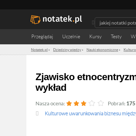
Przeglądaj
Uczelnie
Kursy
Testy
W
Notatek.pl
»
Dziedziny wiedzy
»
Nauki ekonomiczne
»
Kultur
Zjawisko etnocentryzmu i "efektu kraju pochodzenia" -
wykład
Nasza ocena:
Pobrań:
175
Kulturowe uwarunkowania biznesu międ