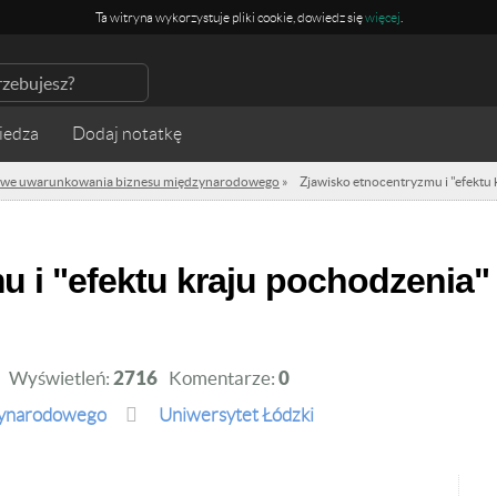
Ta witryna wykorzystuje pliki cookie, dowiedz się
więcej
.
iedza
owe uwarunkowania biznesu międzynarodowego
»
Zjawisko etnocentryzmu i "efektu
Wyświetleń:
2716
Komentarze:
0
zynarodowego
Uniwersytet Łódzki