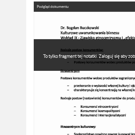
Podgląd dokumentu
To tylko fragment tej notatki. Zaloguj się aby z