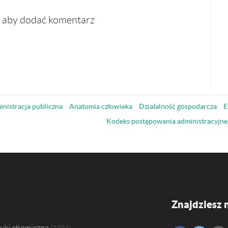
, aby dodać komentarz
nistracja publiczna
Anatomia człowieka
Działalność gospodarcza
E
Kodeks postępowania administracyjne
Znajdziesz 
uki chemiczne