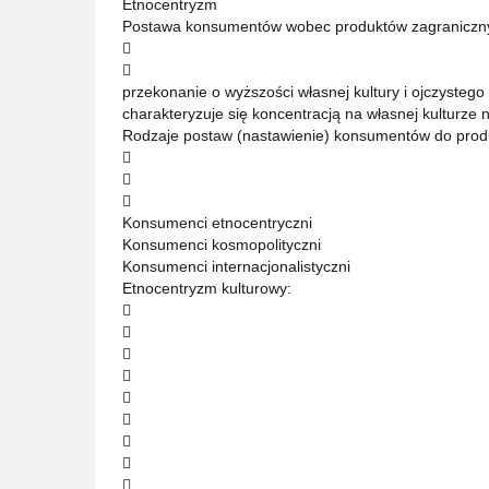
Etnocentryzm
Postawa konsumentów wobec produktów zagraniczn


przekonanie o wyższości własnej kultury i ojczystego
charakteryzuje się koncentracją na własnej kulturze
Rodzaje postaw (nastawienie) konsumentów do prod



Konsumenci etnocentryczni
Konsumenci kosmopolityczni
Konsumenci internacjonalistyczni
Etnocentryzm kulturowy:








