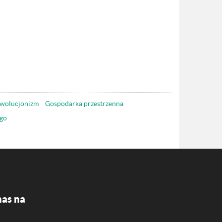
wolucjonizm
Gospodarka przestrzenna
go
nas na