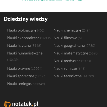
Dziedziny wiedzy
Nauki biologiczne
Nauki chemiczne
4524
2494
Nauki ekonomiczne
Nauki filmowe
16806
6
Nauki fizyczne
Nauki geograficzne
3146
2730
Nauki humanistyczne
Nauki matematyczne
5690
10439
Nauki medyczne
2370
Nauki prawne
Nauki rolnicze
15054
646
Nauki społeczne
Nauki techniczne
12426
14792
Nauki teologiczne
549