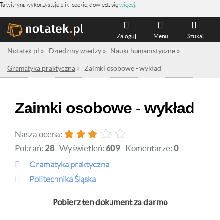
Ta witryna wykorzystuje pliki cookie, dowiedz się
więcej
.
Zaloguj
Menu
Szukaj
Notatek.pl
»
Dziedziny wiedzy
»
Nauki humanistyczne
»
Gramatyka praktyczna
»
Zaimki osobowe - wykład
Zaimki osobowe - wykład
Nasza ocena:
Pobrań:
28
Wyświetleń:
609
Komentarze:
0
Gramatyka praktyczna
Politechnika Śląska
Pobierz ten dokument za darmo