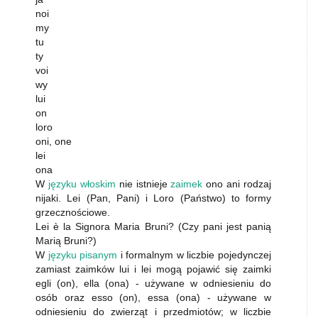
noi
my
tu
ty
voi
wy
lui
on
loro
oni, one
lei
ona
W
języku włoskim
nie istnieje
zaimek
ono ani rodzaj
nijaki. Lei (Pan, Pani) i Loro (Państwo) to formy
grzecznościowe.
Lei è la Signora Maria Bruni? (Czy pani jest panią
Marią Bruni?)
W
języku pisanym
i formalnym w liczbie pojedynczej
zamiast zaimków lui i lei mogą pojawić się zaimki
egli (on), ella (ona) - używane w odniesieniu do
osób oraz esso (on), essa (ona) - używane w
odniesieniu do zwierząt i przedmiotów; w liczbie