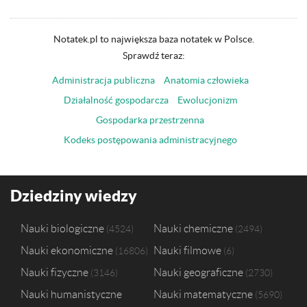
Notatek.pl to największa baza notatek w Polsce.
Sprawdź teraz:
Administracja publiczna
Anatomia człowieka
Działalność gospodarcza
Ewolucjonizm
Gospodarka przestrzenna
Kodeks postępowania administracyjnego
Dziedziny wiedzy
Nauki biologiczne
Nauki chemiczne
4524
2494
Nauki ekonomiczne
Nauki filmowe
16806
6
Nauki fizyczne
Nauki geograficzne
3146
2730
Nauki humanistyczne
Nauki matematyczne
5690