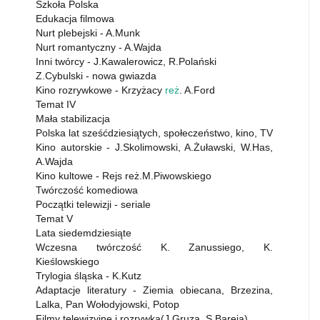
Szkoła Polska
Edukacja filmowa
Nurt plebejski - A.Munk
Nurt romantyczny - A.Wajda
Inni twórcy - J.Kawalerowicz, R.Polański
Z.Cybulski - nowa gwiazda
Kino rozrywkowe - Krzyżacy
reż
. A.Ford
Temat IV
Mała stabilizacja
Polska lat sześćdziesiątych, społeczeństwo, kino, TV
Kino autorskie - J.Skolimowski, A.Żuławski, W.Has,
A.Wajda
Kino kultowe - Rejs reż.M.Piwowskiego
Twórczość komediowa
Początki telewizji - seriale
Temat V
Lata siedemdziesiąte
Wczesna twórczość K. Zanussiego, K.
Kieślowskiego
Trylogia śląska - K.Kutz
Adaptacje literatury - Ziemia obiecana, Brzezina,
Lalka, Pan Wołodyjowski, Potop
Filmy telewizyjne i rozrywka(J.Gruza, S.Bareja)