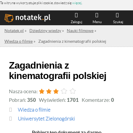
Ta witryna wykorzystuje pliki cookie, dowiedz się
więcej
.
Zaloguj
Menu
Szukaj
Notatek.pl
»
Dziedziny wiedzy
»
Nauki filmowe
»
Wiedza o filmie
»
Zagadnienia z kinematografii polskiej
Zagadnienia z
kinematografii polskiej
Nasza ocena:
Pobrań:
350
Wyświetleń:
1701
Komentarze:
0
Wiedza o filmie
Uniwersytet Zielonogórski
Pobierz ten dokument za darmo