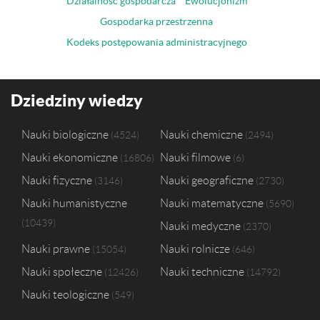
Działalność gospodarcza
Ewolucjonizm
Gospodarka przestrzenna
Kodeks postępowania administracyjnego
Dziedziny wiedzy
Nauki biologiczne
Nauki chemiczne
4524
2494
Nauki ekonomiczne
Nauki filmowe
16806
6
Nauki fizyczne
Nauki geograficzne
3146
2730
Nauki humanistyczne
Nauki matematyczne
5690
10439
Nauki medyczne
2370
Nauki prawne
Nauki rolnicze
15054
646
Nauki społeczne
Nauki techniczne
12426
14792
Nauki teologiczne
549