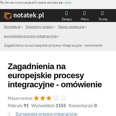
Ta witryna wykorzystuje pliki cookie, dowiedz się
więcej
.
Zaloguj
Menu
Szukaj
Notatek.pl
»
Dziedziny wiedzy
»
Nauki społeczne
»
europejskie procesy integracyjne
»
Zagadnienia na europejskie procesy integracyjne - omówienie
Zagadnienia na
europejskie procesy
integracyjne - omówienie
Nasza ocena:
Pobrań:
91
Wyświetleń:
1155
Komentarze:
0
europejskie procesy integracyjne