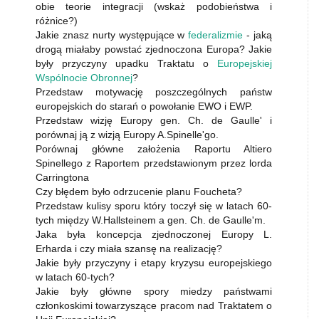
obie teorie integracji (wskaż podobieństwa i
różnice?)
Jakie znasz nurty występujące w
federalizmie
- jaką
drogą miałaby powstać zjednoczona Europa? Jakie
były przyczyny upadku Traktatu o
Europejskiej
Wspólnocie Obronnej
?
Przedstaw motywację poszczególnych państw
europejskich do starań o powołanie EWO i EWP.
Przedstaw wizję Europy gen. Ch. de Gaulle' i
porównaj ją z wizją Europy A.Spinelle'go.
Porównaj główne założenia Raportu Altiero
Spinellego z Raportem przedstawionym przez lorda
Carringtona
Czy błędem było odrzucenie planu Foucheta?
Przedstaw kulisy sporu który toczył się w latach 60-
tych między W.Hallsteinem a gen. Ch. de Gaulle'm.
Jaka była koncepcja zjednoczonej Europy L.
Erharda i czy miała szansę na realizację?
Jakie były przyczyny i etapy kryzysu europejskiego
w latach 60-tych?
Jakie były główne spory miedzy państwami
członkoskimi towarzyszące pracom nad Traktatem o