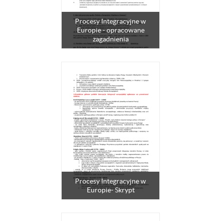
Procesy Integracyjne w
Europie - opracowane
zagadnienia
Procesy Integracyjne w
Europie- Skrypt