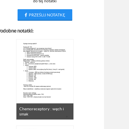
do tej notatki
PRZEŚLIJ NOTATKĘ
odobne notatki:
Chemoreceptory : węch i
smak