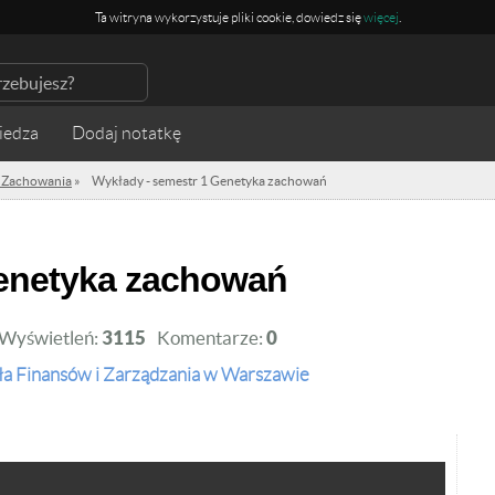
Ta witryna wykorzystuje pliki cookie, dowiedz się
więcej
.
iedza
 Zachowania
»
Wykłady - semestr 1 Genetyka zachowań
 Genetyka zachowań
Wyświetleń:
3115
Komentarze:
0
a Finansów i Zarządzania w Warszawie