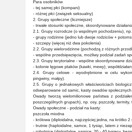
Para osobników
- tej samej płci (kompani)
- różnej płci (związek seksualny)
2. Grupy społeczne (liczniejsze)
- trwałe stosunki społeczne, skoordynowane działani
2.1. Grupy rozrodcze (o wspólnym pochodzeniu), np.
- grupy rodzinne (jedno lub dwoje rodziców + potoms
- szczepy (więcej niż dwa pokolenia)
2.2. Grupy wielorodzinne (pochodzą z różnych przod
- wspólne przedsięwzięcia, możliwy podział zadań s
2.3. Grupy terytorialne - wspólne skoordynowane dzi
- kolonie lęgowe ptaków (kawki, mewy); współdziałan
2.4. Grupy celowe - wyodrębnione w celu wykon
pingwiny, małpy).
2.5. Grupy o jednakowych właściwościach biologic
odseparowane od samic, kasty owadów społecznych.
Owady tworzą wielomilionowe państwa z podziałem
poszczególnych grupach), np. osy, pszczoły, termity, 
Owady społeczne - podział na kasty:
pszczoła miodna
- królowa (diploidalna, najczęściej jedna, na krótko 2 
- trutnie (haploidalne, samce, 1 tysiąc, latem z nieza
- robotnice (diploidalne, samice; 20 - 40 tysięcy, bez