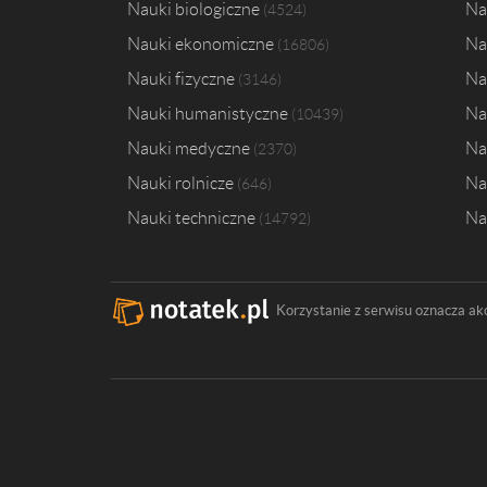
Nauki biologiczne
Na
4524
Nauki ekonomiczne
Na
16806
Nauki fizyczne
Na
3146
Nauki humanistyczne
Na
10439
Nauki medyczne
Na
2370
Nauki rolnicze
Na
646
Nauki techniczne
Na
14792
Korzystanie z serwisu oznacza ak