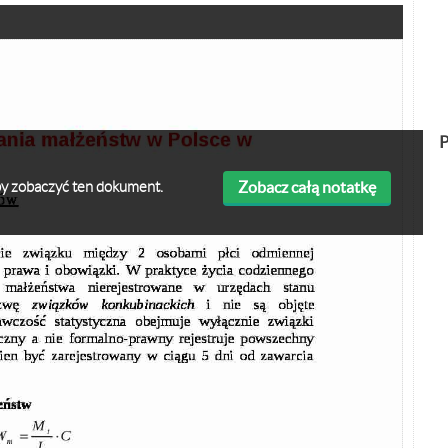
P
Zobacz całą notatkę
 aby zobaczyć ten dokument.