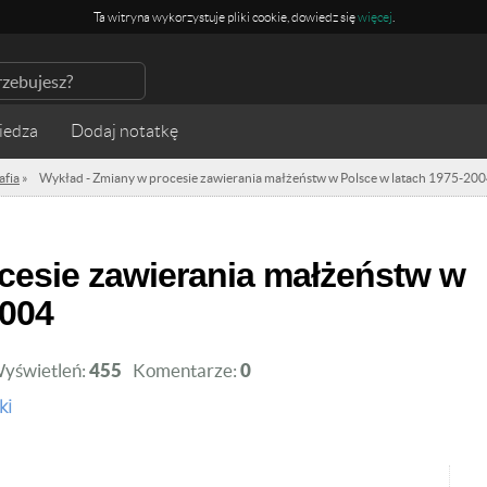
Ta witryna wykorzystuje pliki cookie, dowiedz się
więcej
.
iedza
fia
»
Wykład - Zmiany w procesie zawierania małżeństw w Polsce w latach 1975-20
2004
yświetleń:
455
Komentarze:
0
ki