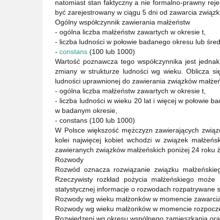
natomiast stan faktyczny a nie formalno-prawny reje
być zarejestrowany w ciągu 5 dni od zawarcia zwią
Ogólny współczynnik zawierania małżeństw
- ogólna liczba małżeństw zawartych w okresie t,
- liczba ludności w połowie badanego okresu lub śre
-
constans
(100 lub 1000)
Wartość poznawcza tego współczynnika jest jednak
zmiany w strukturze ludności wg wieku. Oblicza si
ludności uprawnionej do zawierania związków małże
- ogólna liczba małżeństw zawartych w okresie t,
- liczba ludności w wieku 20 lat i więcej w połowie b
w badanym okresie,
- constans (100 lub 1000)
W Polsce większość mężczyzn zawierających związe
kolei najwięcej kobiet wchodzi w związek małżeńsk
zawieranych związków małżeńskich poniżej 24 roku ży
Rozwody
Rozwód oznacza rozwiązanie związku małżeńskie
Rzeczywisty rozkład pożycia małżeńskiego może n
statystycznej informacje o rozwodach rozpatrywane s
Rozwody wg wieku małżonków w momencie zawarcia
Rozwody wg wieku małżonków w momencie rozpoczę
Rozwiedzeni wg okresu wspólnego zamieszkania or