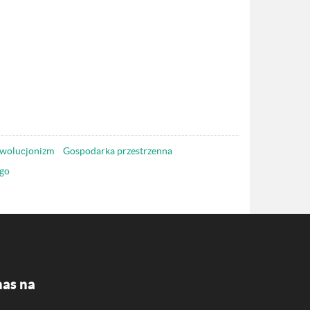
wolucjonizm
Gospodarka przestrzenna
go
nas na