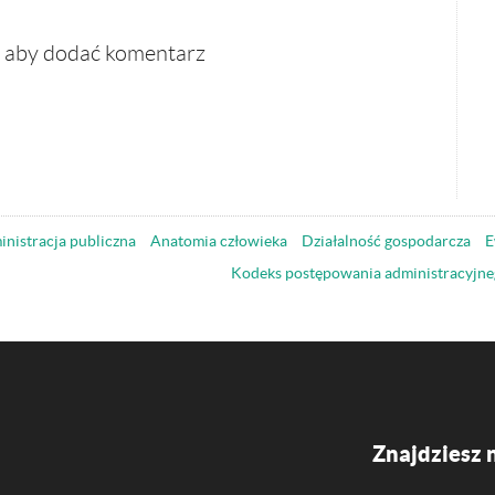
, aby dodać komentarz
nistracja publiczna
Anatomia człowieka
Działalność gospodarcza
E
Kodeks postępowania administracyjne
Znajdziesz 