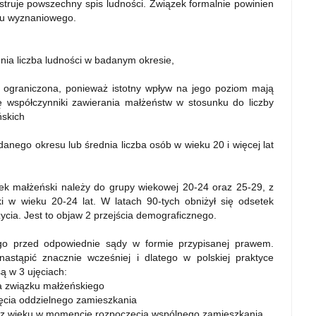
struje powszechny spis ludności. Związek formalnie powinien
zku wyznaniowego.
dnia liczba ludności w badanym okresie,
 ograniczona, ponieważ istotny wpływ na jego poziom mają
ę współczynniki zawierania małżeństw w stosunku do liczby
ńskich
adanego okresu lub średnia liczba osób w wieku 20 i więcej lat
k małżeński należy do grupy wiekowej 20-24 oraz 25-29, z
i w wieku 20-24 lat. W latach 90-tych obniżył się odsetek
cia. Jest to objaw 2 przejścia demograficznego.
go przed odpowiednie sądy w formie przypisanej prawem.
astąpić znacznie wcześniej i dlatego w polskiej praktyce
ą w 3 ujęciach:
 związku małżeńskiego
cia oddzielnego zamieszkania
az wieku w momencie rozpoczęcia wspólnego zamieszkania