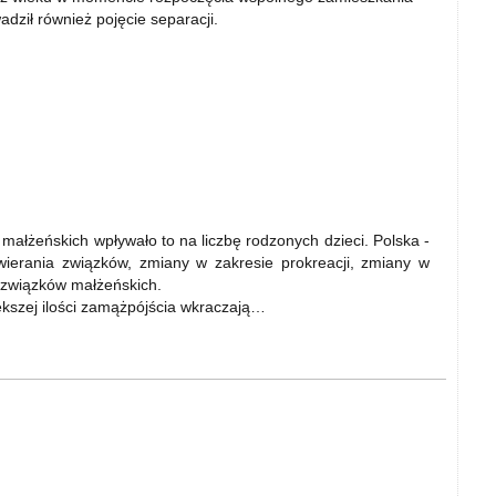
ził również pojęcie separacji.
małżeńskich wpływało to na liczbę rodzonych dzieci. Polska -
awierania związków, zmiany w zakresie prokreacji, zmiany w
 związków małżeńskich.
iększej ilości zamążpójścia wkraczają…