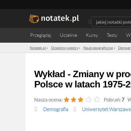
Przeglądaj
Uczelnie
Kursy
Testy
W
Notatek.pl
»
Dziedziny wiedzy
»
Nauki geograficzne
»
Demogra
Wykład - Zmiany w procesie zawierania małżeństw w
Polsce w latach 1975-
Nasza ocena:
Pobrań:
7
W
Demografia
Uniwersytet Warszaws