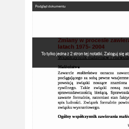
Podgląd dokumentu
To tylko jedna z 2 stron tej notatki. Zaloguj się