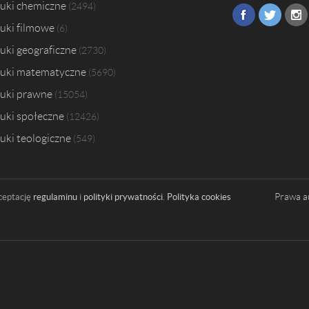
uki chemiczne
2494
uki filmowe
6
uki geograficzne
2730
uki matematyczne
5690
uki prawne
15054
uki społeczne
12426
uki teologiczne
549
Prawa a
ceptację
regulaminu
i
polityki prywatności
.
Polityka cookies