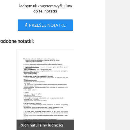
Jednym kliknięciem wyślij link
do tej notatki
PRZEŚLIJ NOTATKĘ
odobne notatki:
Ruch naturalny ludności