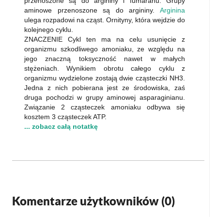
przenoszone są do argininy i fumaranu. Grupy
aminowe przenoszone są do argininy.
Arginina
ulega rozpadowi na cząst. Ornityny, która wejdzie do
kolejnego cyklu.
ZNACZENIE Cykl ten ma na celu usunięcie z
organizmu szkodliwego amoniaku, ze względu na
jego znaczną toksyczność nawet w małych
stężeniach. Wynikiem obrotu całego cyklu z
organizmu wydzielone zostają dwie cząsteczki NH3.
Jedna z nich pobierana jest ze środowiska, zaś
druga pochodzi w grupy aminowej asparaginianu.
Związanie 2 cząsteczek amoniaku odbywa się
kosztem 3 cząsteczek ATP.
... zobacz całą notatkę
Komentarze użytkowników (
0
)