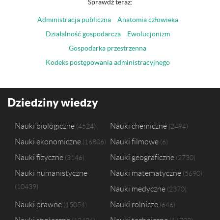
Sprawdź teraz:
Administracja publiczna
Anatomia człowieka
Działalność gospodarcza
Ewolucjonizm
Gospodarka przestrzenna
Kodeks postępowania administracyjnego
Dziedziny wiedzy
Nauki biologiczne
Nauki chemiczne
4524
2494
Nauki ekonomiczne
Nauki filmowe
16806
6
Nauki fizyczne
Nauki geograficzne
3146
2730
Nauki humanistyczne
Nauki matematyczne
5690
10439
Nauki medyczne
2370
Nauki prawne
Nauki rolnicze
15054
646