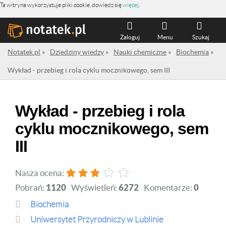
Ta witryna wykorzystuje pliki cookie, dowiedz się
więcej
.
Zaloguj
Menu
Szukaj
Notatek.pl
»
Dziedziny wiedzy
»
Nauki chemiczne
»
Biochemia
»
Wykład - przebieg i rola cyklu mocznikowego, sem III
Wykład - przebieg i rola
cyklu mocznikowego, sem
III
Nasza ocena:
Pobrań:
1120
Wyświetleń:
6272
Komentarze:
0
Biochemia
Uniwersytet Przyrodniczy w Lublinie