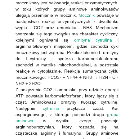
mocznikowy jest sekwencją reakcji enzymatycznych,
w toku których grupy aminowe aminokwasów
ulegają przemianie w mocznik.
Mocznik
powstaje w
następstwie reakcji enzymatycznych z dwutlenku
węgla - CO2 oraz amoniaku - NH3. Mechanizm
tworzenia się tego związku ma charakter cykliczny,
kolejnymi ogniwami są
ornityna cytrulina
i
arginina.Głównym miejscem, gdzie zachodzi cykl
mocznikowy jest wątroba. Przekształcenie L-ornityny
do L-cytruliny i synteza karbamoilofosforanu
zachodzi w matriks mitochondrialnej, a pozostałe
reakcje w cytoplazmie. Reakcja sumaryczna cyklu
mocznikowego: HCO3- + NH4+ + NH3 → H2N - C -
NH2 + 2H2O
Z połączenia CO2 i amoniaku przy udziale energii
ATP powstaje karbomylofosforan, który łączy się z
cząst. Aminokwasu ornityny tworząc cytrulinę.
Następnie
cytrulina
przyłącza cząst. Kw.
asparginowego, z którego pochodzi druga
grupa
aminowa
w wyniku czego powstaje
argininobursztynian, który rozpada się na
cząsteczkę argininy i fumarynu. Grupy aminowe