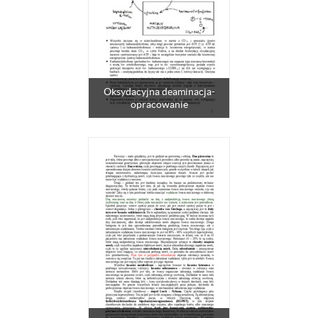
Oksydacyjna deaminacja-
opracowanie