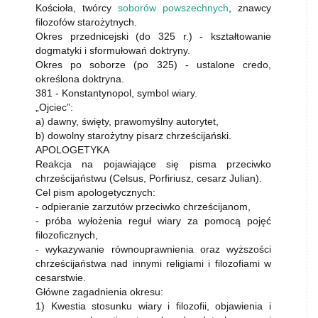
Kościoła, twórcy
soborów powszechnych
, znawcy
filozofów starożytnych.
Okres przednicejski (do 325 r.) - kształtowanie
dogmatyki i sformułowań doktryny.
Okres po soborze (po 325) - ustalone credo,
określona doktryna.
381 - Konstantynopol, symbol wiary.
„Ojciec”:
a) dawny, święty, prawomyślny autorytet,
b) dowolny starożytny pisarz chrześcijański.
APOLOGETYKA
Reakcja na pojawiające się pisma przeciwko
chrześcijaństwu (Celsus, Porfiriusz, cesarz Julian).
Cel pism apologetycznych:
- odpieranie zarzutów przeciwko chrześcijanom,
- próba wyłożenia reguł wiary za pomocą pojęć
filozoficznych,
- wykazywanie równouprawnienia oraz wyższości
chrześcijaństwa nad innymi religiami i filozofiami w
cesarstwie.
Główne zagadnienia okresu:
1) Kwestia stosunku wiary i filozofii, objawienia i