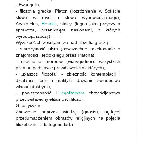
- Ewangelia,
- filozofia grecka: Platon (rozróżnienie w Sofiście
słowa w myśli i słowa wypowiedzianego),
Arystoteles,
Heraklit
, stoicy (logos jako przyczyna
sprawcza, przeniknięta nasionami, z których
wyrastają rzeczy).
Wyższość chrześcijaństwa nad filozofią grecką:
- starożytność pism (powszechne przekonanie o
znajomości Pięcioksięgu przez Platona),
- spełnienie proroctw (wiarygodność wszystkich
pism na podstawie prawdziwości niektórych),
- „płaszcz filozofa” - zbieżność kontemplacji i
działania, teorii i praktyki, dawanie świadectwa
własnej doktrynie,
- powszechność i
egalitaryzm
chrześcijaństwa
przeciwstawiony elitarności filozofii.
Gnostycyzm
Zbawienie poprzez wiedzę (gnosis), będącej
przetłumaczeniem obrazów religijnych na pojęcia
filozoficzne. 3 kategorie ludzi: