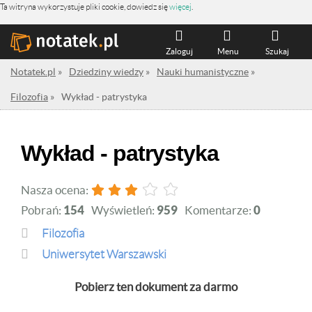
Ta witryna wykorzystuje pliki cookie, dowiedz się
więcej
.
Zaloguj
Menu
Szukaj
Notatek.pl
»
Dziedziny wiedzy
»
Nauki humanistyczne
»
Filozofia
»
Wykład - patrystyka
Wykład - patrystyka
Nasza ocena:
Pobrań:
154
Wyświetleń:
959
Komentarze:
0
Filozofia
Uniwersytet Warszawski
Pobierz ten dokument za darmo