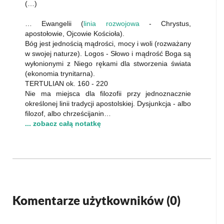
(…)
… Ewangelii (
linia rozwojowa
- Chrystus,
apostołowie, Ojcowie Kościoła).
Bóg jest jednością mądrości, mocy i woli (rozważany
w swojej naturze). Logos - Słowo i mądrość Boga są
wyłonionymi z Niego rękami dla stworzenia świata
(ekonomia trynitarna).
TERTULIAN ok. 160 - 220
Nie ma miejsca dla filozofii przy jednoznacznie
określonej linii tradycji apostolskiej. Dysjunkcja - albo
filozof, albo chrześcijanin…
... zobacz całą notatkę
Komentarze użytkowników (
0
)