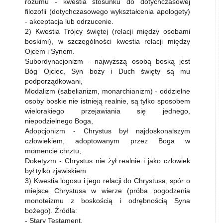
rozumu - kwestia stosunku do dotychczasowej
filozofii (dotychczasowego wykształcenia apologety)
- akceptacja lub odrzucenie.
2) Kwestia Trójcy świętej (relacji między osobami
boskimi), w szczególności kwestia relacji między
Ojcem i Synem.
Subordynacjonizm - najwyższą osobą boską jest
Bóg Ojciec, Syn boży i Duch święty są mu
podporządkowani,
Modalizm (sabelianizm, monarchianizm) - oddzielne
osoby boskie nie istnieją realnie, są tylko sposobem
wielorakiego przejawiania się jednego,
niepodzielnego Boga,
Adopcjonizm - Chrystus był najdoskonalszym
człowiekiem, adoptowanym przez Boga w
momencie chrztu,
Doketyzm - Chrystus nie żył realnie i jako człowiek
był tylko zjawiskiem.
3) Kwestia logosu i jego relacji do Chrystusa, spór o
miejsce Chrystusa w wierze (próba pogodzenia
monoteizmu z boskością i odrębnością Syna
bożego). Źródła:
- Stary Testament,