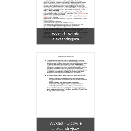
wykład - szkoła
aleksandryjska
Wykład - Ojcowie
aleksandryjscy