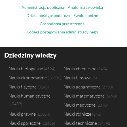
Administracja publiczna
Anatomia człowieka
Działalność gospodarcza
Ewolucjonizm
Gospodarka przestrzenna
Kodeks postępowania administracyjnego
Dziedziny wiedzy
Nauki biologiczne
Nauki chemiczne
4524
2494
Nauki ekonomiczne
Nauki filmowe
16806
6
Nauki fizyczne
Nauki geograficzne
3146
2730
Nauki humanistyczne
Nauki matematyczne
5690
10439
Nauki medyczne
2370
Nauki prawne
Nauki rolnicze
15054
646
Nauki społeczne
Nauki techniczne
12426
14792