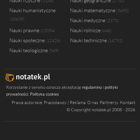
Nauki fizyczne
Nauki geograficzne
3146
2730
Nauki humanistyczne
Nauki matematyczne
5690
10439
Nauki medyczne
2370
Nauki prawne
Nauki rolnicze
15054
646
Nauki społeczne
Nauki techniczne
12426
14792
Nauki teologiczne
549
Korzystanie z serwisu oznacza akceptację
regulaminu
i
polityki
prywatności
.
Polityka cookies
Prawa autorskie
Pracodawcy | Reklama
O nas
Partnerzy
Kontakt
© Copyright notatek.pl 2008 - 2026