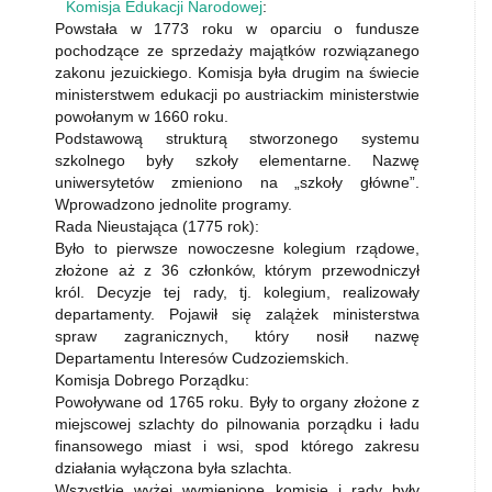
Komisja Edukacji Narodowej
:
Powstała w 1773 roku w oparciu o fundusze
pochodzące ze sprzedaży majątków rozwiązanego
zakonu jezuickiego. Komisja była drugim na świecie
ministerstwem edukacji po austriackim ministerstwie
powołanym w 1660 roku.
Podstawową strukturą stworzonego systemu
szkolnego były szkoły elementarne. Nazwę
uniwersytetów zmieniono na „szkoły główne”.
Wprowadzono jednolite programy.
Rada Nieustająca (1775 rok):
Było to pierwsze nowoczesne kolegium rządowe,
złożone aż z 36 członków, którym przewodniczył
król. Decyzje tej rady, tj. kolegium, realizowały
departamenty. Pojawił się zalążek ministerstwa
spraw zagranicznych, który nosił nazwę
Departamentu Interesów Cudzoziemskich.
Komisja Dobrego Porządku:
Powoływane od 1765 roku. Były to organy złożone z
miejscowej szlachty do pilnowania porządku i ładu
finansowego miast i wsi, spod którego zakresu
działania wyłączona była szlachta.
Wszystkie wyżej wymienione komisje i rady były