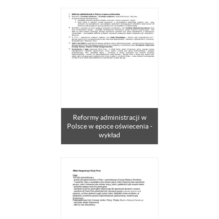
Reformy administracji w
Polsce w epoce oświecenia -
wykład