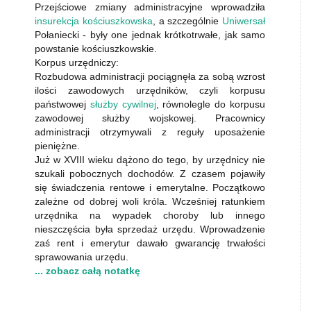
Przejściowe zmiany administracyjne wprowadziła
insurekcja kościuszkowska
, a szczególnie
Uniwersał
Połaniecki - były one jednak krótkotrwałe, jak samo
powstanie kościuszkowskie.
Korpus urzędniczy:
Rozbudowa administracji pociągnęła za sobą wzrost
ilości zawodowych urzędników, czyli korpusu
państwowej
służby cywilnej
, równolegle do korpusu
zawodowej służby wojskowej. Pracownicy
administracji otrzymywali z reguły uposażenie
pieniężne.
Już w XVIII wieku dążono do tego, by urzędnicy nie
szukali pobocznych dochodów. Z czasem pojawiły
się świadczenia rentowe i emerytalne. Początkowo
zależne od dobrej woli króla. Wcześniej ratunkiem
urzędnika na wypadek choroby lub innego
nieszczęścia była sprzedaż urzędu. Wprowadzenie
zaś rent i emerytur dawało gwarancję trwałości
sprawowania urzędu.
... zobacz całą notatkę