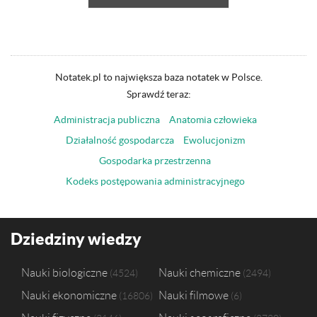
Notatek.pl to największa baza notatek w Polsce.
Sprawdź teraz:
Administracja publiczna
Anatomia człowieka
Działalność gospodarcza
Ewolucjonizm
Gospodarka przestrzenna
Kodeks postępowania administracyjnego
Dziedziny wiedzy
Nauki biologiczne
Nauki chemiczne
4524
2494
Nauki ekonomiczne
Nauki filmowe
16806
6