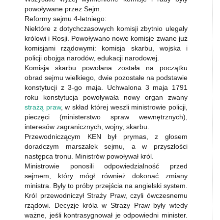
powoływane przez Sejm.
Reformy sejmu 4-letniego:
Niektóre z dotychczasowych komisji zbytnio ulegały
królowi i Rosji. Powoływano nowe komisje zwane już
komisjami rządowymi: komisja skarbu, wojska i
policji obojga narodów, edukacji narodowej.
Komisja skarbu powołana została na początku
obrad sejmu wielkiego, dwie pozostałe na podstawie
konstytucji z 3-go maja. Uchwalona 3 maja 1791
roku konstytucja powoływała nowy organ zwany
strażą praw
, w skład której weszli ministrowie policji,
pieczęci (ministerstwo spraw wewnętrznych),
interesów zagranicznych, wojny, skarbu.
Przewodniczącym KEN był prymas, z głosem
doradczym marszałek sejmu, a w przyszłości
następca tronu. Ministrów powoływał król.
Ministrowie ponosili odpowiedzialność przed
sejmem, który mógł również dokonać zmiany
ministra. Były to próby przejścia na angielski system.
Król przewodniczył Straży Praw, czyli ówczesnemu
rządowi. Decyzje króla w Straży Praw były wtedy
ważne, jeśli kontrasygnował je odpowiedni minister.