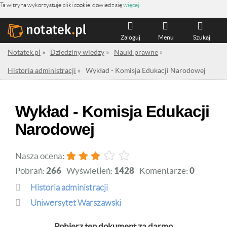
Ta witryna wykorzystuje pliki cookie, dowiedz się
więcej
.
Zaloguj
Menu
Szukaj
Notatek.pl
»
Dziedziny wiedzy
»
Nauki prawne
»
Historia administracji
»
Wykład - Komisja Edukacji Narodowej
Wykład - Komisja Edukacji
Narodowej
Nasza ocena:
Pobrań:
266
Wyświetleń:
1428
Komentarze:
0
Historia administracji
Uniwersytet Warszawski
Pobierz ten dokument za darmo