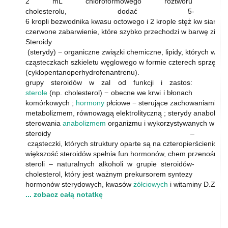
2 mL chloroformowego roztworu
cholesterolu, dodać 5-
6 kropli bezwodnika kwasu octowego i 2 krople stęż kw siarko
czerwone zabarwienie, które szybko przechodzi w barwę zielo
Steroidy
(sterydy) − organiczne związki chemiczne, lipidy, których wsp
cząsteczkach szkieletu węglowego w formie czterech sprzężonyc
(cyklopentanoperhydrofenantrenu).
grupy steroidów w zal od funkcji i zastos:
sterole
(np. cholesterol) − obecne we krwi i błonach
komórkowych ;
hormony
płciowe − sterujące zachowaniami sek
metabolizmem, równowagą elektrolityczną ; sterydy anabolicz
sterowania
anabolizmem
organizmu i wykorzystywanych w dop
steroidy –
cząsteczki, których struktury oparte są na czteropierścieniow
większość steroidów spełnia fun.hormonów, chem przenośnik
steroli – naturalnych alkoholi w grupie steroidów-
cholesterol, który jest ważnym prekursorem syntezy
hormonów sterydowych, kwasów
żółciowych
i witaminy D.Z fos
... zobacz całą notatkę