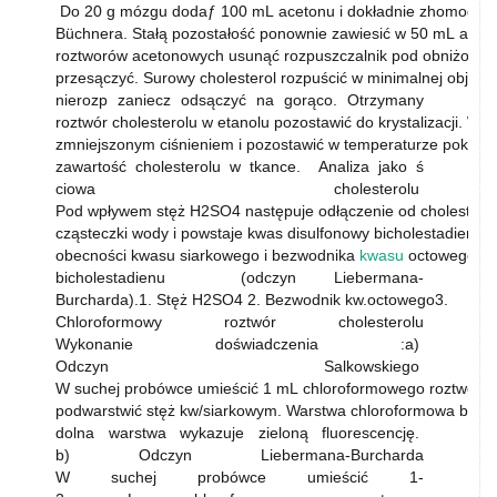
Do 20 g mózgu dodaƒ 100 mL acetonu i dokładnie zhomogeniz
Büchnera. Stałą pozostałość ponownie zawiesić w 50 mL aceto
roztworów acetonowych usunąć rozpuszczalnik pod obniżonym
przesączyć. Surowy cholesterol rozpuścić w minimalnej objętośc
nierozp zaniecz odsączyć na gorąco. Otrzymany
roztwór cholesterolu w etanolu pozostawić do krystalizacji. W
zmniejszonym ciśnieniem i pozostawić w temperaturze pokojow
zawartość cholesterolu w tkance. Analiza jako ś
ciowa cholesterolu
Pod wpływem stęż H2SO4 następuje odłączenie od cholestero
cząsteczki wody i powstaje kwas disulfonowy bicholestadienu 
obecności kwasu siarkowego i bezwodnika
kwasu
octowego tw
bicholestadienu (odczyn Liebermana-
Burcharda).1. Stęż H2SO4 2. Bezwodnik kw.octowego3.
Chloroformowy roztwór cholesterolu
Wykonanie doświadczenia :a)
Odczyn Salkowskiego
W suchej probówce umieścić 1 mL chloroformowego roztworu c
podwarstwić stęż kw/siarkowym. Warstwa chloroformowa barwi 
dolna warstwa wykazuje zieloną fluorescencję.
b) Odczyn Liebermana-Burcharda
W suchej probówce umieścić 1-