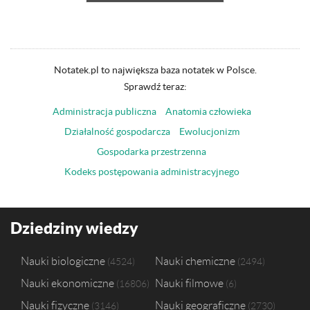
Notatek.pl to największa baza notatek w Polsce.
Sprawdź teraz:
Administracja publiczna
Anatomia człowieka
Działalność gospodarcza
Ewolucjonizm
Gospodarka przestrzenna
Kodeks postępowania administracyjnego
Dziedziny wiedzy
Nauki biologiczne
Nauki chemiczne
4524
2494
Nauki ekonomiczne
Nauki filmowe
16806
6
Nauki fizyczne
Nauki geograficzne
3146
2730