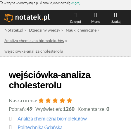
Ta witryna wykorzystuje pliki cookie, dowiedz się
więcej
.
Zaloguj
Menu
Szukaj
Notatek.pl
»
Dziedziny wiedzy
»
Nauki chemiczne
»
Analiza chemiczna biomolekułów
»
wejściówka-analiza cholesterolu
wejściówka-analiza
cholesterolu
Nasza ocena:
Pobrań:
49
Wyświetleń:
1260
Komentarze:
0
Analiza chemiczna biomolekułów
Politechnika Gdańska