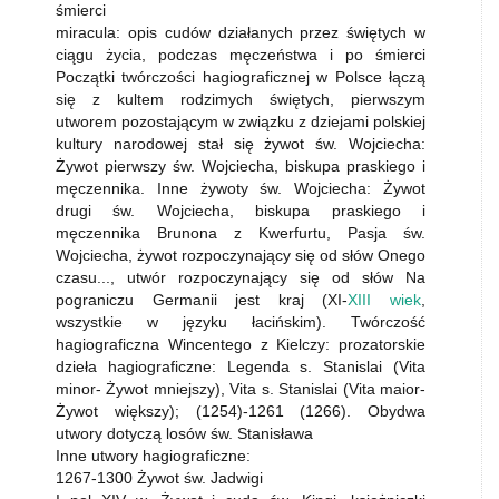
śmierci
miracula: opis cudów działanych przez świętych w
ciągu życia, podczas męczeństwa i po śmierci
Początki twórczości hagiograficznej w Polsce łączą
się z kultem rodzimych świętych, pierwszym
utworem pozostającym w związku z dziejami polskiej
kultury narodowej stał się żywot św. Wojciecha:
Żywot pierwszy św. Wojciecha, biskupa praskiego i
męczennika. Inne żywoty św. Wojciecha: Żywot
drugi św. Wojciecha, biskupa praskiego i
męczennika Brunona z Kwerfurtu, Pasja św.
Wojciecha, żywot rozpoczynający się od słów Onego
czasu..., utwór rozpoczynający się od słów Na
pograniczu Germanii jest kraj (XI-
XIII wiek
,
wszystkie w języku łacińskim). Twórczość
hagiograficzna Wincentego z Kielczy: prozatorskie
dzieła hagiograficzne: Legenda s. Stanislai (Vita
minor- Żywot mniejszy), Vita s. Stanislai (Vita maior-
Żywot większy); (1254)-1261 (1266). Obydwa
utwory dotyczą losów św. Stanisława
Inne utwory hagiograficzne:
1267-1300 Żywot św. Jadwigi