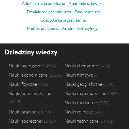
Administracja publiczna
Anatomia człowieka
Działalność gospodarcza
Ewolucjonizm
Gospodarka przestrzenna
Kodeks postępowania administracyjnego
Dziedziny wiedzy
Nauki biologiczne
Nauki chemiczne
4524
2494
Nauki ekonomiczne
Nauki filmowe
16806
6
Nauki fizyczne
Nauki geograficzne
3146
2730
Nauki humanistyczne
Nauki matematyczne
5690
10439
Nauki medyczne
2370
Nauki prawne
Nauki rolnicze
15054
646
Nauki społeczne
Nauki techniczne
12426
14792