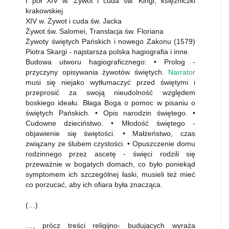
I poł XIV w. Żywot i cuda św. Kingi, księżniczki
krakowskiej
XIV w. Żywot i cuda św. Jacka
Żywot św. Salomei, Translacja św. Floriana
Żywoty świętych Pańskich i nowego Zakonu (1579)
Piotra Skargi - najstarsza polska hagiografia i inne.
Budowa utworu hagiograficznego: • Prolog -
przyczyny opisywania żywotów świętych.
Narrator
musi się niejako wytłumaczyć przed świętymi i
przeprosić za swoją nieudolność względem
boskiego ideału. Błaga Boga o pomoc w pisaniu o
świętych Pańskich. • Opis narodzin świętego. •
Cudowne dzieciństwo. • Młodość świętego -
objawienie się świętości. • Małżeństwo, czas
związany ze ślubem czystości. • Opuszczenie domu
rodzinnego przez ascetę - święci rodzili się
przeważnie w bogatych domach, co było poniekąd
symptomem ich szczególnej łaski, musieli też mieć
co porzucać, aby ich ofiara była znacząca.
(…)
…, prócz treści religijno- budujących wyraża