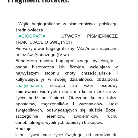
Wątki hagiograficzne w piśmiennictwie polskiego
średniowiecza
HAGIOGRAFIA
= UTWORY PIŚMIENNICZE
TRAKTUJĄCE O ŚWIĘTYCH
Pierwszy utwór hagiograficzny: Vita Antonii napisane
przez św. Atanazego (IV w.)
Bohaterem utworu hagiograficznego był święty -
osoba historyczna lub fikcyjna, wcielająca w
najwyższym stopniu cnoty chrześcijańskie i
kultywująca je w swojej działalności, obdarzona
charyzmatem
, służąca za wzór osobowy
zbiorowości wiernych i otaczana kultem jeszcze za
życia bądź po śmierci. Otaczano kultem także
apostołów, męczenników i wyznawców- ludzi
świątobliwych, poświęcających się służbie Bożej,
szczególnie eremitów, zwolenników ruchu
cenobitalnego, wybitnych papieży i biskupów.
Rodzaje:
vitae: żywot: całe życie świętego, od narodzin do