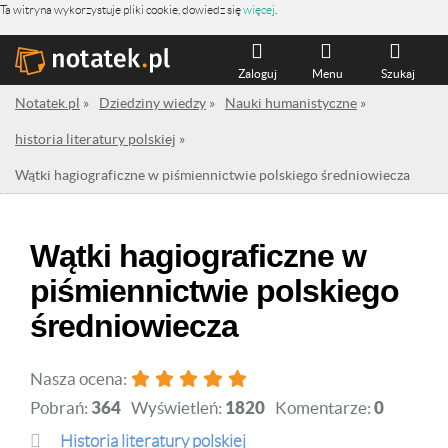
Ta witryna wykorzystuje pliki cookie, dowiedz się
więcej
.
Zaloguj
Menu
Szukaj
Notatek.pl
»
Dziedziny wiedzy
»
Nauki humanistyczne
»
historia literatury polskiej
»
Wątki hagiograficzne w piśmiennictwie polskiego średniowiecza
Wątki hagiograficzne w
piśmiennictwie polskiego
średniowiecza
Nasza ocena:
Pobrań:
364
Wyświetleń:
1820
Komentarze:
0
historia literatury polskiej