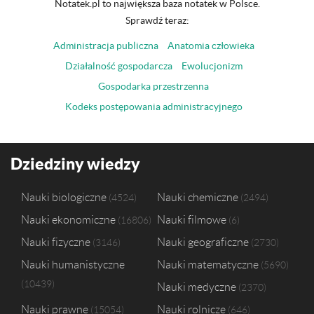
Notatek.pl to największa baza notatek w Polsce.
Sprawdź teraz:
Administracja publiczna
Anatomia człowieka
Działalność gospodarcza
Ewolucjonizm
Gospodarka przestrzenna
Kodeks postępowania administracyjnego
Dziedziny wiedzy
Nauki biologiczne
Nauki chemiczne
4524
2494
Nauki ekonomiczne
Nauki filmowe
16806
6
Nauki fizyczne
Nauki geograficzne
3146
2730
Nauki humanistyczne
Nauki matematyczne
5690
10439
Nauki medyczne
2370
Nauki prawne
Nauki rolnicze
15054
646