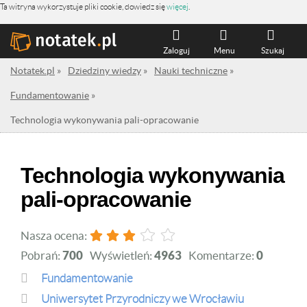
Ta witryna wykorzystuje pliki cookie, dowiedz się
więcej
.
Zaloguj
Menu
Szukaj
Notatek.pl
»
Dziedziny wiedzy
»
Nauki techniczne
»
Fundamentowanie
»
Technologia wykonywania pali-opracowanie
Technologia wykonywania
pali-opracowanie
Nasza ocena:
Pobrań:
700
Wyświetleń:
4963
Komentarze:
0
Fundamentowanie
Uniwersytet Przyrodniczy we Wrocławiu