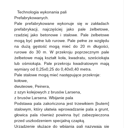
Technologia wykonania pali
Prefabrykowanych.
Pale prefabrykowane wykonuje się w zakładach
prefabrykacji, najczęściej jako pale żelbetowe,
rzadziej jako betonowe i stalowe. Pale żelbetowe
mogą być pełne lub rurowe. Pale pełne ze względu
na dużą gęstość mogą mieć do 20 m długości,
rurowe do 30 m. W przekroju poprzecznym pale
żelbetowe mają kształt koła, kwadratu, sześciokąta
lub ośmiokąta. Pale przekroju kwadratowym mają
wymiary od 0,25x0,25 do 0,40x0,40 metra.
Pale stalowe mogą mieć następujące przekroje:
kołowe,
dwuteowe, Peinera,
z szyn kolejowych z brusów Larsena,
z brusów Larsena. Wbijanie pala
Podstawa pala zakończona jest trzewikiem [butem]
stalowym, który ułatwia wprowadzanie pala a grunt,
głowica pala również powinna być zabezpieczona
przed uszkodzeniem specjalną czapką.
Urządzenie służące do wbijania pali nazywają się