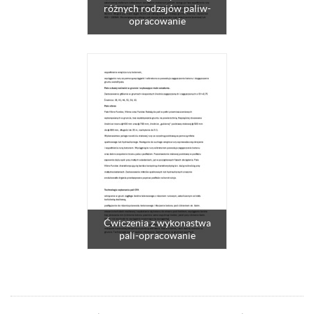
różnych rodzajów paliw-
opracowanie
Ćwiczenia z wykonastwa
pali-opracowanie