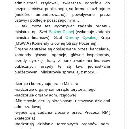
administracji rządowej, zwłaszcza odnośnie do
bezpieczeństwa publicznego, są formacje uzbrojone
(niektóre umundurowane), powoływane przez
ustawy i podległe poszczególnym…
… taki może tez wykonywać zadania organu-
ministra- np. Szef
Służby Celnej
(wykonuje zadania
ministra finansów), Szef
Obrony Cywilnej
Kraju
(MSWiA i Komendy Głównej Straży Pożarnej).
Organy centralne są obsługiwane przez: kancelarie,
komendy główne, agencje, główne inspektoraty,
urzędy, dyrekcje, kasy. Z punktu widzenia finansów
publicznych urzędy te są tzw. jednostkami
budżetowymi. Ministrowie sprawują, z mocy…
…
-kieruje i koordynuje prace Ministra
-nadzoruje organy samorządu terytorialnego
-nadzoruje organy adm. rządowej
-Ministrowie-kierują określonymi ustawowo działami
adm. rządowej
-wypełniają zadania zlecone przez Prezesa RM(
2kategoria)
-nadzorują działania terenowych organów adm.