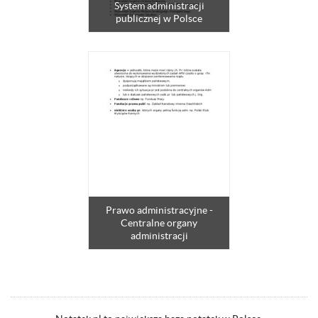
System administracji
publicznej w Polsce
Prawo administracyjne -
Centralne organy
administracji