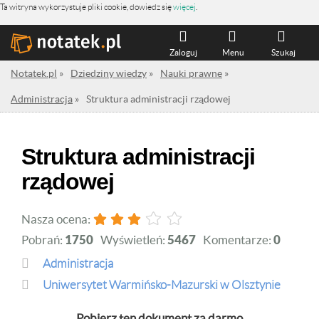
Ta witryna wykorzystuje pliki cookie, dowiedz się
więcej
.
Zaloguj
Menu
Szukaj
Notatek.pl
»
Dziedziny wiedzy
»
Nauki prawne
»
Administracja
»
Struktura administracji rządowej
Struktura administracji
rządowej
Nasza ocena:
Pobrań:
1750
Wyświetleń:
5467
Komentarze:
0
Administracja
Uniwersytet Warmińsko-Mazurski w Olsztynie
Pobierz ten dokument za darmo