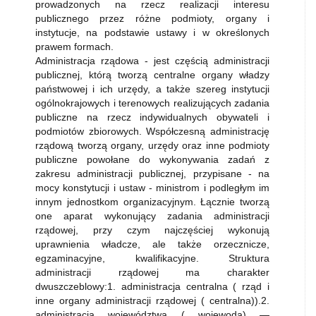
prowadzonych na rzecz realizacji interesu
publicznego przez różne podmioty, organy i
instytucje, na podstawie ustawy i w określonych
prawem formach.
Administracja rządowa - jest częścią administracji
publicznej, którą tworzą centralne organy władzy
państwowej i ich urzędy, a także szereg instytucji
ogólnokrajowych i terenowych realizujących zadania
publiczne na rzecz indywidualnych obywateli i
podmiotów zbiorowych. Współczesną administrację
rządową tworzą organy, urzędy oraz inne podmioty
publiczne powołane do wykonywania zadań z
zakresu administracji publicznej, przypisane - na
mocy konstytucji i ustaw - ministrom i podległym im
innym jednostkom organizacyjnym. Łącznie tworzą
one aparat wykonujący zadania administracji
rządowej, przy czym najczęściej wykonują
uprawnienia władcze, ale także orzecznicze,
egzaminacyjne, kwalifikacyjne. Struktura
administracji rządowej ma charakter
dwuszczeblowy:1. administracja centralna ( rząd i
inne organy administracji rządowej ( centralna)).2.
administracja województwa ( wojewoda) —