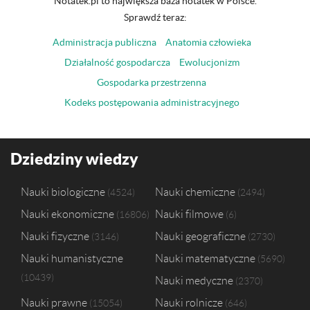
Notatek.pl to największa baza notatek w Polsce.
Sprawdź teraz:
Administracja publiczna
Anatomia człowieka
Działalność gospodarcza
Ewolucjonizm
Gospodarka przestrzenna
Kodeks postępowania administracyjnego
Dziedziny wiedzy
Nauki biologiczne
Nauki chemiczne
4524
2494
Nauki ekonomiczne
Nauki filmowe
16806
6
Nauki fizyczne
Nauki geograficzne
3146
2730
Nauki humanistyczne
Nauki matematyczne
5690
10439
Nauki medyczne
2370
Nauki prawne
Nauki rolnicze
15054
646