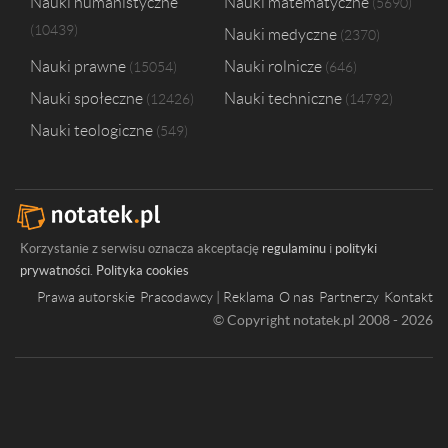
Nauki humanistyczne
Nauki matematyczne
5690
10439
Nauki medyczne
2370
Nauki prawne
Nauki rolnicze
15054
646
Nauki społeczne
Nauki techniczne
12426
14792
Nauki teologiczne
549
Korzystanie z serwisu oznacza akceptację
regulaminu
i
polityki
prywatności
.
Polityka cookies
Prawa autorskie
Pracodawcy | Reklama
O nas
Partnerzy
Kontakt
© Copyright notatek.pl 2008 - 2026