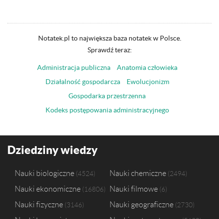
Notatek.pl to największa baza notatek w Polsce.
Sprawdź teraz:
Administracja publiczna
Anatomia człowieka
Działalność gospodarcza
Ewolucjonizm
Gospodarka przestrzenna
Kodeks postępowania administracyjnego
Dziedziny wiedzy
Nauki biologiczne
Nauki chemiczne
4524
2494
Nauki ekonomiczne
Nauki filmowe
16806
6
Nauki fizyczne
Nauki geograficzne
3146
2730