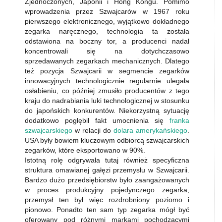
Zjednoczonych, Japonii i Hong Kongu. Pomimo
wprowadzenia przez Szwajcarów w 1967 roku
pierwszego elektronicznego, wyjątkowo dokładnego
zegarka naręcznego, technologia ta została
odstawiona na boczny tor, a producenci nadal
koncentrowali się na dotychczasowo
sprzedawanych zegarkach mechanicznych. Dlatego
też pozycja Szwajcarii w segmencie zegarków
innowacyjnych technologicznie regularnie ulegała
osłabieniu, co później zmusiło producentów z tego
kraju do nadrabiania luki technologicznej w stosunku
do japońskich konkurentów. Niekorzystną sytuację
dodatkowo pogłębił fakt umocnienia się
franka
szwajcarskiego
w relacji do
dolara amerykańskiego
.
USA były bowiem kluczowym odbiorcą szwajcarskich
zegarków, które eksportowano w 90%.
Istotną rolę odgrywała tutaj również specyficzna
struktura omawianej gałęzi przemysłu w Szwajcarii.
Bardzo dużo przedsiębiorstw było zaangażowanych
w proces produkcyjny pojedynczego zegarka,
przemysł ten był więc rozdrobniony poziomo i
pionowo. Ponadto ten sam typ zegarka mógł być
oferowany pod różnymi markami pochodzącymi