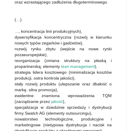
oraz wzrastającego zadłużenia długoterminowego.
(…)
…, koncentracja linii produkcyjnych),
dywersyfikacja koncentryczna (rozwój w kierunku
nowych typów zegarków i gadżetów),
rozwój rynku zbytu (wejście na nowe rynki
pozaeuropejskie),
reorganizacja (zmiana struktury na płaską i
propartnerską; elementy
lean management
),
strategia lidera kosztowego (minimalizacja kosztów
produkcji, ostra kontrola jakości),
stały rozwój produktu (ulepszanie oraz dbałość o
markę, silna promocja),
ewidentne znamiona wprowadzenia TQM
(zarządzanie przez
jakość
),
specjalizacja w dziedzinie sprzedaży i dystrybucji
firmy Swatch AG (elementy outsourcingu),
nowatorstwo technologiczne, produkcyjne i
marketingowe (nietypowa dystrybucja i nacisk na
identyfikację produktu z określonymi emocjami).