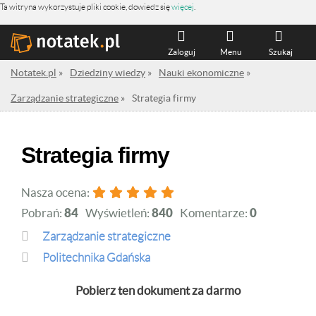
Ta witryna wykorzystuje pliki cookie, dowiedz się
więcej
.
Zaloguj
Menu
Szukaj
Notatek.pl
»
Dziedziny wiedzy
»
Nauki ekonomiczne
»
Zarządzanie strategiczne
»
Strategia firmy
Strategia firmy
Nasza ocena:
Pobrań:
84
Wyświetleń:
840
Komentarze:
0
Zarządzanie strategiczne
Politechnika Gdańska
Pobierz ten dokument za darmo