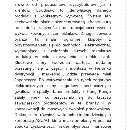
zrówno od producentów, dystrybutorów jak i
klientów. Utrudniało to identyfikację danego
produktu z konkretnym wytwórcą. System ten
cechował się lokalnie skoncentrowaną infrastrukturą
oraz dużą zależnością od umiejętności wysoko
wykwalifikowanych rzemieślników. Z tego powodu
branża ta miała ogromne kłopoty z
przystosowaniem się do technologii elektronicznej,
wymagającej z założenia dużych rozmiarów
produkcji w celu skorzystania z efektu skali.
Kluczowe sfery tworzenia wartości dodanej
przesunęły się z części i montażu w kierunku
dystrybucji i marketingu, gdzie przewagę mieli
Japończycy. Po wprowadzeniu na rynek zegarków
elektronicznych ceny zegarków mechanicznych
gwałtownie spadły. Tanie produkty z Hong Kongu
zalały rynek, co przyczyniło się do kryzysu
szwajcarskich producentów w tej branży, i w
konsekwencji do masowych zwolnień pracowników.
Dotknęło to również w latach siedemdziesiątych
korporację ASUAG, która miała problemy w postaci
spadku zyskowności, niskiej płynności finansowej