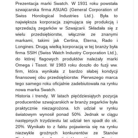
Prezentacja marki Swatch. W 1931 roku powstała
szwajcarska firma ASUAG (General Corporation of
Swiss Horological Industries Ltd.). Była to
największa korporacja zajmująca się produkcją i
sprzedażą zegarków w Szwajcarii. Składała się z
wielu przedsiębiorstw, włącznie ze znanymi
markami, takimi jak Certina, Eterna, Rado i
Longines. Drugą wielką korporacją w tej branży była
firma SSIH (Swiss Watch Industry Corporation Ltd.),
do której flagowych produktów należały marki
Omega i Tissot. W 1983 roku doszło do fuzji ww.
firm, która wynikała z bardzo słabej kondycji
finansowej obu przedsiębiorstw. Pierwszego marca
tego samego roku oficjalnie zadebiutowała na rynku
nowa marka Swatch.
Historia i trendy. W latach pięćdziesiątych pozycja
producentów szwajcarskich w branży zegarków była
praktycznie niezagrożona. Ich udział w rynku
światowym wynosił ponad 50%. Jednak w ciągu
następnych trzydziestu lat udział ten spadł do ok.
20%. Wynikało to z faktu pojawienia się na rynku
niezwykle groźnych konkurentów ze Stanów