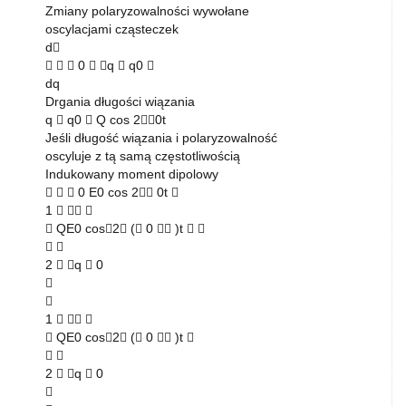
Zmiany polaryzowalności wywołane
oscylacjami cząsteczek
d
   0  q  q0 
dq
Drgania długości wiązania
q  q0  Q cos 20t
Jeśli długość wiązania i polaryzowalność
oscyluje z tą samą częstotliwością
Indukowany moment dipolowy
   0 E0 cos 2 0t 
1   
 QE0 cos2 ( 0  )t  
 
2  q  0


1   
 QE0 cos2 ( 0  )t 
 
2  q  0
