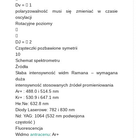
Dv =  1
polaryzowalność musi się zmieniać w czasie
oscylacji
Rotacyjne poziomy


DJ =  2
Cząsteczki pozbawione symetrii
10
Schemat spektrometru
Źródła
Słaba intensywność widm Ramana – wymagana
duża
intensywność stosowanych źródeł promieniowania
Ar+ : 488.0 i 514.5 nm
Kr+ : 530.9 i 647.1 nm
He:Ne: 632.8 nm
Diody Laserowe: 782 i 830 nm
Nd: YAG: 1064 (532 nm podwojona
częstość )
Fluorescencja
Widmo
antracenu
: Ar+