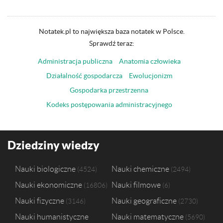
Notatek.pl to największa baza notatek w Polsce.
Sprawdź teraz:
Administracja publiczna
Anatomia człowieka
Działalność gospodarcza
Ewolucjonizm
Gospodarka przestrzenna
Kodeks postępowania administracyjnego
Dziedziny wiedzy
Nauki biologiczne
Nauki chemiczne
4524
2494
Nauki ekonomiczne
Nauki filmowe
16806
6
Nauki fizyczne
Nauki geograficzne
3146
2730
Nauki humanistyczne
Nauki matematyczne
5690