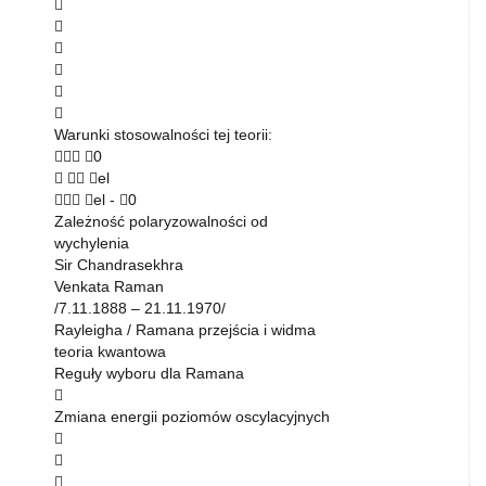






Warunki stosowalności tej teorii:
 0
  el
 el - 0
Zależność polaryzowalności od
wychylenia
Sir Chandrasekhra
Venkata Raman
/7.11.1888 – 21.11.1970/
Rayleigha / Ramana przejścia i widma
teoria kwantowa
Reguły wyboru dla Ramana

Zmiana energii poziomów oscylacyjnych


