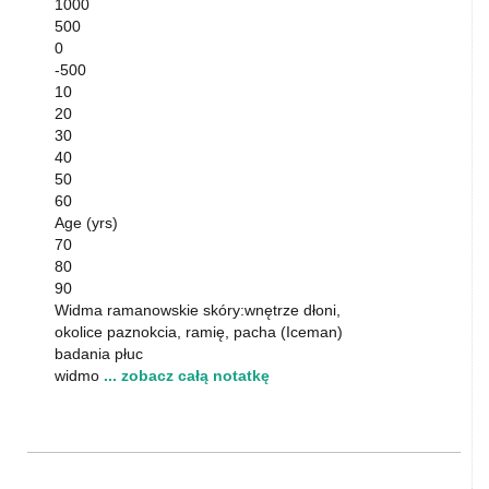
1000
500
0
-500
10
20
30
40
50
60
Age (yrs)
70
80
90
Widma ramanowskie skóry:wnętrze dłoni,
okolice paznokcia, ramię, pacha (Iceman)
badania płuc
widmo
... zobacz całą notatkę