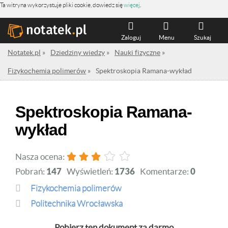
Ta witryna wykorzystuje pliki cookie, dowiedz się
więcej
.
Zaloguj
Menu
Szukaj
Notatek.pl
»
Dziedziny wiedzy
»
Nauki fizyczne
»
Fizykochemia polimerów
»
Spektroskopia Ramana-wykład
Spektroskopia Ramana-
wykład
Nasza ocena:
Pobrań:
147
Wyświetleń:
1736
Komentarze:
0
Fizykochemia polimerów
Politechnika Wrocławska
Pobierz ten dokument za darmo