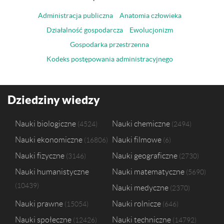
Administracja publiczna
Anatomia człowieka
Działalność gospodarcza
Ewolucjonizm
Gospodarka przestrzenna
Kodeks postępowania administracyjnego
Dziedziny wiedzy
Nauki biologiczne
Nauki chemiczne
4524
2494
Nauki ekonomiczne
Nauki filmowe
16806
6
Nauki fizyczne
Nauki geograficzne
3146
2730
Nauki humanistyczne
Nauki matematyczne
5690
10439
Nauki medyczne
2370
Nauki prawne
Nauki rolnicze
15054
646
Nauki społeczne
Nauki techniczne
12426
14792