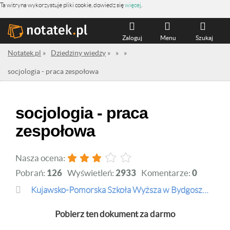
Ta witryna wykorzystuje pliki cookie, dowiedz się
więcej
.
Zaloguj
Menu
Szukaj
Notatek.pl
»
Dziedziny wiedzy
»
»
»
socjologia - praca zespołowa
socjologia - praca
zespołowa
Nasza ocena:
Pobrań:
126
Wyświetleń:
2933
Komentarze:
0
Kujawsko-Pomorska Szkoła Wyższa w Bydgoszczy
Pobierz ten dokument za darmo