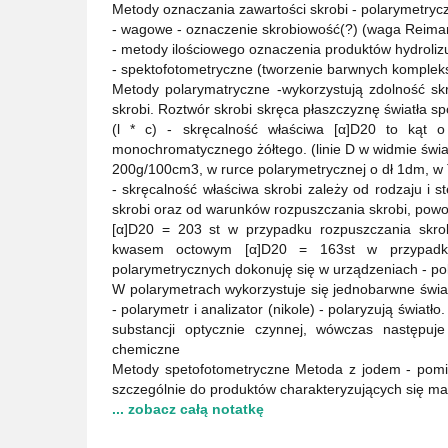
Metody oznaczania zawartości skrobi - polarymetryc
- wagowe - oznaczenie skrobiowość(?) (waga Reima
- metody ilościowego oznaczenia produktów hydroliz
- spektofotometryczne (tworzenie barwnych komplek
Metody polarymatryczne -wykorzystują zdolność sk
skrobi. Roztwór skrobi skręca płaszczyznę światła s
(l * c) - skręcalność właściwa [α]D20 to kąt o 
monochromatycznego żółtego. (linie D w widmie świa
200g/100cm3, w rurce polarymetrycznej o dł 1dm, w 
- skręcalność właściwa skrobi zależy od rodzaju i s
skrobi oraz od warunków rozpuszczania skrobi, powo
[α]D20 = 203 st w przypadku rozpuszczania skr
kwasem octowym [α]D20 = 163st w przypad
polarymetrycznych dokonuję się w urządzeniach - po
W polarymetrach wykorzystuje się jednobarwne świa
- polarymetr i analizator (nikole) - polaryzują świat
substancji optycznie czynnej, wówczas następuj
chemiczne
Metody spetofotometryczne Metoda z jodem - pomi
szczególnie do produktów charakteryzujących się ma
... zobacz całą notatkę