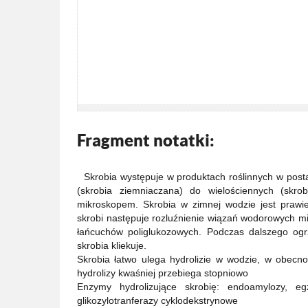
Fragment notatki:
Skrobia występuje w produktach roślinnych w posta
(skrobia ziemniaczana) do wielościennych (skr
mikroskopem. Skrobia w zimnej wodzie jest prawi
skrobi następuje rozluźnienie wiązań wodorowych mię
łańcuchów poliglukozowych. Podczas dalszego ogrz
skrobia kliekuje.
Skrobia łatwo ulega hydrolizie w wodzie, w obecn
hydrolizy kwaśniej przebiega stopniowo
Enzymy hydrolizujące skrobię: endoamylozy, eg
glikozylotranferazy cyklodekstrynowe