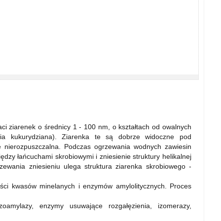
ci ziarenek o średnicy 1 - 100 nm, o kształtach od owalnych
obia kukurydziana). Ziarenka te są dobrze widoczne pod
e nierozpuszczalna. Podczas ogrzewania wodnych zawiesin
dzy łańcuchami skrobiowymi i zniesienie struktury helikalnej
ewania zniesieniu ulega struktura ziarenka skrobiowego -
ości kwasów minelanych i enzymów amylolitycznych. Proces
zoamylazy, enzymy usuwające rozgałęzienia, izomerazy,