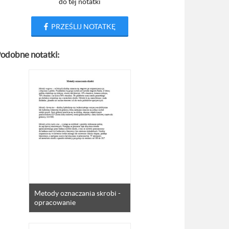
do tej notatki
PRZEŚLIJ NOTATKĘ
odobne notatki:
Metody oznaczania skrobi -
opracowanie