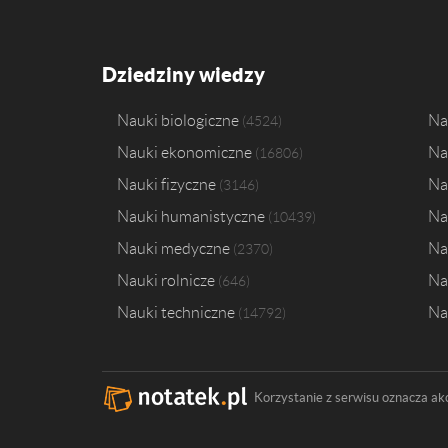
Dziedziny wiedzy
Nauki biologiczne
Na
4524
Nauki ekonomiczne
Na
16806
Nauki fizyczne
Na
3146
Nauki humanistyczne
Na
10439
Nauki medyczne
Na
2370
Nauki rolnicze
Na
646
Nauki techniczne
Na
14792
Korzystanie z serwisu oznacza ak