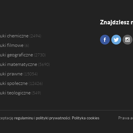
Znajdziesz 
uki chemiczne
2494
uki filmowe
6
uki geograficzne
2730
uki matematyczne
5690
uki prawne
15054
uki społeczne
12426
uki teologiczne
549
Prawa a
ceptację
regulaminu
i
polityki prywatności
.
Polityka cookies