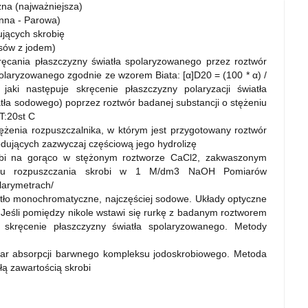
zna (najważniejsza)
nna - Parowa)
ujących skrobię
sów z jodem)
ręcania płaszczyzny światła spolaryzowanego przez roztwór
polaryzowanego zgodnie ze wzorem Biata: [α]D20 = (100 * α) /
jaki następuje skręcenie płaszczyzny polaryzacji światła
tła sodowego) poprzez roztwór badanej substancji o stężeniu
T:20st C
tężenia rozpuszczalnika, w którym jest przygotowany roztwór
dujących zazwyczaj częściową jego hydrolizę
obi na gorąco w stężonym roztworze CaCl2, zakwaszonym
ku rozpuszczania skrobi w 1 M/dm3 NaOH Pomiarów
larymetrach/
tło monochromatyczne, najczęściej sodowe. Układy optyczne
ło. Jeśli pomiędzy nikole wstawi się rurkę z badanym roztworem
e skręcenie płaszczyzny światła spolaryzowanego. Metody
ar absorpcji barwnego kompleksu jodoskrobiowego. Metoda
łą zawartością skrobi