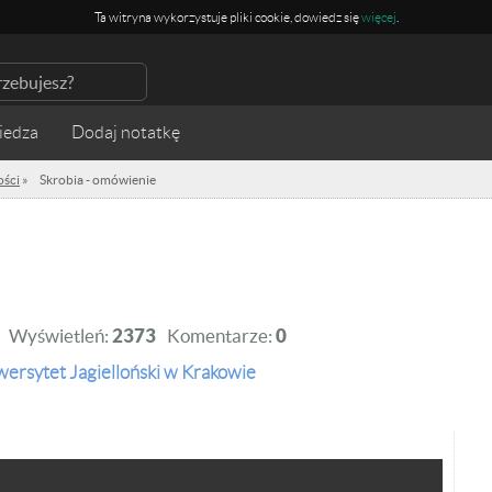
Ta witryna wykorzystuje pliki cookie, dowiedz się
więcej
.
iedza
ości
»
Skrobia - omówienie
Wyświetleń:
2373
Komentarze:
0
wersytet Jagielloński w Krakowie