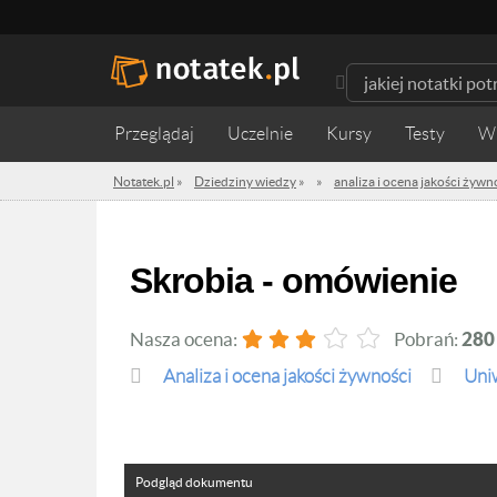
Przeglądaj
Uczelnie
Kursy
Testy
W
Notatek.pl
»
Dziedziny wiedzy
»
»
analiza i ocena jakości żywn
Skrobia - omówienie
Nasza ocena:
Pobrań:
280
analiza i ocena jakości żywności
Uni
Podgląd dokumentu