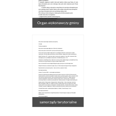
Organ wykonawczy gminy
samorządy terytorialne