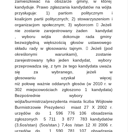
zamieszkiwać na obszarze gminy, w której
kandyduje. Prawo zgłaszania kandydatów na wójta
przysługuje: 1) partiom politycznym i
koalicjom partii politycznych; 2) stowarzyszeniom i
organizacjom społecznym; 3) wyborcom  Jeżeli
nie zostanie zarejestrowany żaden kandydat
, wyboru wójta dokonuje rada gminy
bezwzględną większością głosów ustawowego
składu rady w głosowaniu tajnym.  Jeżeli (pod
określonymi warunkami), zostanie
zarejestrowany tylko jeden kandydat, wybory
przeprowadza się, z tym że tego kandydata uważa
się za wybranego, jeżeli w
głosowaniu uzyskał więcej
niż połowę ważnie oddanych głosów (w 2010 r. w
302 miejscowościach zgłoszono 1 kandydata)
Bezpośrednie wybory
wójta/burmistrza/prezydenta miasta liczba Wójtowie
Burmistrzowie Prezydenci miast 27 X 2002 r.
urzędów do 1 596 776 106 obsadzenia
zgłoszonych 5 711 3 877 783 kandydatów
(3,6os/stan) (5os/stan.) 7,4os /stan 12 XI 2006 r.
urzędów do 1 590 781 107 obsadzenia