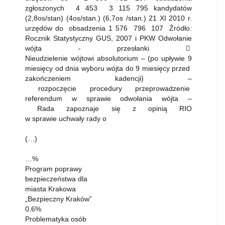
zgłoszonych 4 453 3 115 795 kandydatów
(2,8os/stan) (4os/stan.) (6,7os /stan.) 21 XI 2010 r.
urzędów do obsadzenia 1 576 796 107 Źródło:
Rocznik Statystyczny GUS, 2007 i PKW Odwołanie
wójta - przesłanki 
Nieudzielenie wójtowi absolutorium – (po upływie 9
miesięcy od dnia wyboru wójta do 9 miesięcy przed
zakończeniem kadencji) –
rozpoczęcie procedury przeprowadzenie
referendum w sprawie odwołania wójta –
Rada zapoznaje się z opinią RIO
w sprawie uchwały rady o
(…)
…%
Program poprawy
bezpieczeństwa dla
miasta Krakowa
„Bezpieczny Kraków”
0,6%
Problematyka osób