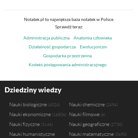
Notatek.pl to największa baza notatek w Polsce.
Sprawdź teraz:
Administracja publiczna
Anatomia człowieka
Działalność gospodarcza
Ewolucjonizm
Gospodarka przestrzenna
Kodeks postępowania administracyjnego
Dziedziny wiedzy
Nauki biologiczne
Nauki chemiczne
4524
2494
Nauki ekonomiczne
Nauki filmowe
16806
6
Nauki fizyczne
Nauki geograficzne
3146
2730
Nauki humanistyczne
Nauki matematyczne
5690