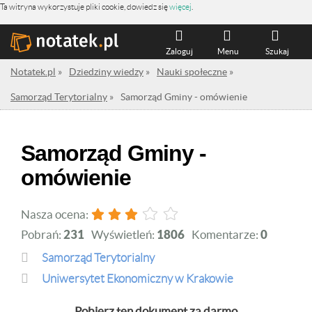
Ta witryna wykorzystuje pliki cookie, dowiedz się
więcej
.
Zaloguj
Menu
Szukaj
Notatek.pl
»
Dziedziny wiedzy
»
Nauki społeczne
»
Samorząd Terytorialny
»
Samorząd Gminy - omówienie
Samorząd Gminy -
omówienie
Nasza ocena:
Pobrań:
231
Wyświetleń:
1806
Komentarze:
0
Samorząd Terytorialny
Uniwersytet Ekonomiczny w Krakowie
Pobierz ten dokument za darmo