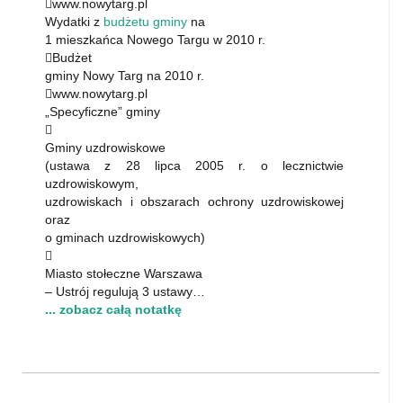
www.nowytarg.pl
Wydatki z
budżetu gminy
na
1 mieszkańca Nowego Targu w 2010 r.
Budżet
gminy Nowy Targ na 2010 r.
www.nowytarg.pl
„Specyficzne” gminy

Gminy uzdrowiskowe
(ustawa z 28 lipca 2005 r. o lecznictwie
uzdrowiskowym,
uzdrowiskach i obszarach ochrony uzdrowiskowej
oraz
o gminach uzdrowiskowych)

Miasto stołeczne Warszawa
– Ustrój regulują 3 ustawy…
... zobacz całą notatkę