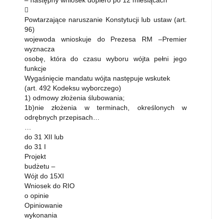

Powtarzające naruszanie Konstytucji lub ustaw (art.
96)
wojewoda wnioskuje do Prezesa RM –Premier
wyznacza
osobę, która do czasu wyboru wójta pełni jego
funkcje
Wygaśnięcie mandatu wójta następuje wskutek
(art. 492 Kodeksu wyborczego)
1) odmowy złożenia ślubowania;
1b)nie złożenia w terminach, określonych w
odrębnych przepisach…
…
do 31 XII lub
do 31 I
Projekt
budżetu –
Wójt do 15XI
Wniosek do RIO
o opinie
Opiniowanie
wykonania