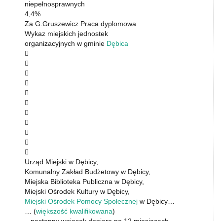
niepełnosprawnych
4,4%
Za G.Gruszewicz Praca dyplomowa
Wykaz miejskich jednostek
organizacyjnych w gminie
Dębica











Urząd Miejski w Dębicy,
Komunalny Zakład Budżetowy w Dębicy,
Miejska Biblioteka Publiczna w Dębicy,
Miejski Ośrodek Kultury w Dębicy,
Miejski Ośrodek Pomocy Społecznej
w Dębicy…
… (
większość kwalifikowana
)
– następny wniosek dopiero po 12 miesiącach