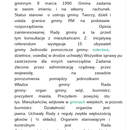
gminnym 8 marca 1990. Gmina zadania
w swoim imieniu i na własny rachunek.
Status stanowi o ustroju gminy. Tworzy, dzieli i
ustala granice gminy RM na podstawie
rozporządzenia. Opinia
zainteresowanej Rady gminy a ta przed
tym konsultacje z mieszkańcami. Z inicjatywą
referendum występuje 15 obywateli
gminy. Jednostki pomocnicze gminy-
sołectwa
,
dzielnice, osiedla( w drodze uchwały) Wszystkie sprawy public
zastrzeżone dla innych samorządów. Zadania
zlecone przez administrację rządową- przez
wojewodę, na zasadzie
porozumienia pomiędzy jednostkami.
Władze gminy: Rada
gminy- organ gminy, wójt, burmistrz,
prezydent miasta. Prezydent- powyżej stu
tys. Mieszkańców, wójtowie w
gminach
wiejskich, w pozostałyc
burmistrz. Działalność organów jest
jawna. Uchwały Rady z reguły zwykła większością
głosów ( ½ składu). Organem stanowiącym i
kontrolnym jest Rada