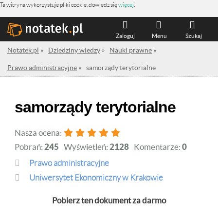
Ta witryna wykorzystuje pliki cookie, dowiedz się
więcej
.
Zaloguj
Menu
Szukaj
Notatek.pl
»
Dziedziny wiedzy
»
Nauki prawne
»
Prawo administracyjne
»
samorządy terytorialne
samorządy terytorialne
Nasza ocena:
Pobrań:
245
Wyświetleń:
2128
Komentarze:
0
Prawo administracyjne
Uniwersytet Ekonomiczny w Krakowie
Pobierz ten dokument za darmo