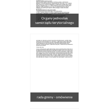
Organy jednostek
samorządu terytorialnego
rada gminy - omówienie