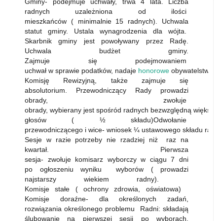
Gminy- podejmuje uchwały, trwa 4 lata. Liczba
radnych uzależniona od ilości
mieszkańców ( minimalnie 15 radnych). Uchwala
statut gminy. Ustala wynagrodzenia dla wójta.
Skarbnik gminy jest powoływany przez Radę.
Uchwala budżet gminy.
Zajmuje się podejmowaniem
uchwał w sprawie podatków, nadaje
honorowe
obywatelstwo. K
Komisję Rewizyjną, także zajmuje się
absolutorium. Przewodniczący Rady prowadzi
obrady, zwołuje
obrady, wybierany jest spośród radnych bezwzględną większoś
głosów ( ½ składu)Odwołanie
przewodniczącego i wice- wniosek ¼ ustawowego składu rady.
Sesje w razie potrzeby nie rzadziej niż raz na
kwartał. Pierwsza
sesja- zwołuje komisarz wyborczy w ciągu 7 dni
po ogłoszeniu wyniku wyborów ( prowadzi
najstarszy wiekiem radny).
Komisje stałe ( ochrony zdrowia, oświatowa)
Komisje doraźne- dla określonych zadań,
rozwiązania określonego problemu Radni: składają
ślubowanie na pierwszej sesji po wyborach.