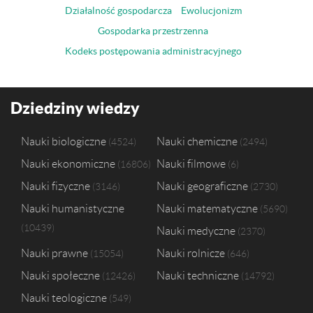
Działalność gospodarcza
Ewolucjonizm
Gospodarka przestrzenna
Kodeks postępowania administracyjnego
Dziedziny wiedzy
Nauki biologiczne
Nauki chemiczne
4524
2494
Nauki ekonomiczne
Nauki filmowe
16806
6
Nauki fizyczne
Nauki geograficzne
3146
2730
Nauki humanistyczne
Nauki matematyczne
5690
10439
Nauki medyczne
2370
Nauki prawne
Nauki rolnicze
15054
646
Nauki społeczne
Nauki techniczne
12426
14792
Nauki teologiczne
549