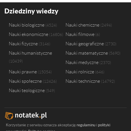
Dziedziny wiedzy
Nauki biologiczne
Nauki chemiczne
4524
2494
Nauki ekonomiczne
Nauki filmowe
16806
6
Nauki fizyczne
Nauki geograficzne
3146
2730
Nauki humanistyczne
Nauki matematyczne
5690
10439
Nauki medyczne
2370
Nauki prawne
Nauki rolnicze
15054
646
Nauki społeczne
Nauki techniczne
12426
14792
Nauki teologiczne
549
Korzystanie z serwisu oznacza akceptację
regulaminu
i
polityki