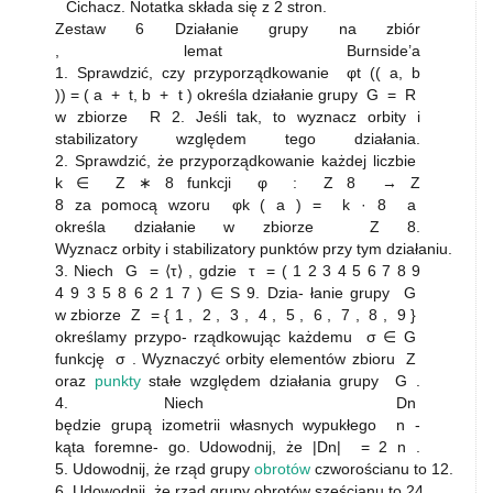
Cichacz. Notatka składa się z 2 stron.
Zestaw 6 Działanie grupy na zbiór
, lemat Burnside’a
1. Sprawdzić, czy przyporządkowanie φt (( a, b
)) = ( a + t, b + t ) określa działanie grupy G = R
w zbiorze R 2. Jeśli tak, to wyznacz orbity i
stabilizatory względem tego działania.
2. Sprawdzić, że przyporządkowanie każdej liczbie
k ∈ Z ∗ 8 funkcji φ : Z 8 → Z
8 za pomocą wzoru φk ( a ) = k · 8 a
określa działanie w zbiorze Z 8.
Wyznacz orbity i stabilizatory punktów przy tym działaniu.
3. Niech G = ⟨τ⟩ , gdzie τ = ( 1 2 3 4 5 6 7 8 9
4 9 3 5 8 6 2 1 7 ) ∈ S 9. Dzia- łanie grupy G
w zbiorze Z = { 1 , 2 , 3 , 4 , 5 , 6 , 7 , 8 , 9 }
określamy przypo- rządkowując każdemu σ ∈ G
funkcję σ . Wyznaczyć orbity elementów zbioru Z
oraz
punkty
stałe względem działania grupy G .
4. Niech Dn
będzie grupą izometrii własnych wypukłego n -
kąta foremne- go. Udowodnij, że |Dn| = 2 n .
5. Udowodnij, że rząd grupy
obrotów
czworościanu to 12.
6. Udowodnij, że rząd grupy obrotów sześcianu to 24.