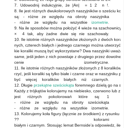
7. Udowodnij indukcyjnie, że |An| = 1 2 n !.
8. Ile jest różnych dwukolorowych naszyjników o sześciu korali
są: - różne ze względu na obroty naszyjnika
- różne ze względu na wszystkie
izometrie
.
9. Na ile sposobów można położyć 4 wieże na szachownicy 4
× 4 tak, aby żadne dwie się nie szachowały.
10. Ile istotnie różnych naszyjników złożonych z dwóch koralik
nych, czterech białych i jednego czarnego można utworzyć, jeśl
kie koraliki muszą być wykorzystane? Dwa naszyjniki uważamy 
same, jeśli jeden z nich powstaje z drugiego przez dowolne prz
cenie izometryczne.
11. Ile istotnie różnych naszyjników złożonych z 8 koralików m
rzyć, jeśli koraliki są tylko białe i czarne oraz w naszyjniku pow
być więcej koralików białych niż czarnych.
12. Długie
przekątne
sześciokąta
foremnego dzielą go na sześć
Każdy z trójkątów kolorujemy na niebiesko, czerwono lub zielon
jest różnych pokolorowań które są: 1
- różne ze względu na obroty sześciokąta
- różne ze względu na wszystkie izometrie.
13. Kolorujemy koła ﬁgury (łącznie ze środkiem) z rysunku
?? kolorami
białym i czarnym. Stosując lemat Bernside’a odpowiedz, ile jes