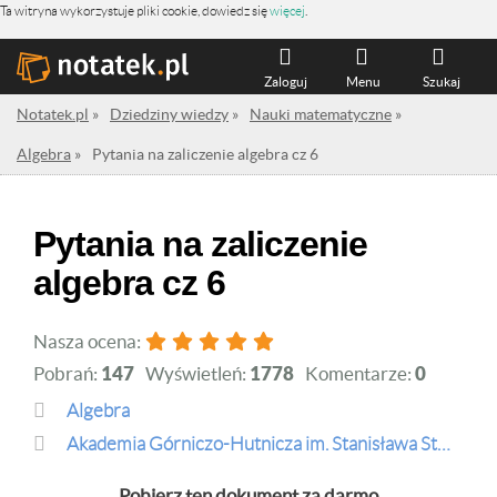
Ta witryna wykorzystuje pliki cookie, dowiedz się
więcej
.
Zaloguj
Menu
Szukaj
Notatek.pl
»
Dziedziny wiedzy
»
Nauki matematyczne
»
Algebra
»
Pytania na zaliczenie algebra cz 6
Pytania na zaliczenie
algebra cz 6
Nasza ocena:
Pobrań:
147
Wyświetleń:
1778
Komentarze:
0
Algebra
Akademia Górniczo-Hutnicza im. Stanisława Staszica w Krakowie
Pobierz ten dokument za darmo