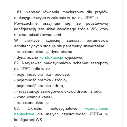
81. Napisać równania macierzowe dla prądów
małosygnałowych w zakresie w. cz. dla JFET-a.
Powszechnie przyjmuje się, że podstawową
konfiguracją jest układ wspólnego źródła WS, który
można opisać równaniami:
W praktyce częściej zamiast parametrów
admitancyjnych stosuje się parametry uniwersalne:
- transkonduktancja dynamiczna
- dynamiczna
konduktancja
wyjściowa.
82. Narysować małosygnałowy schemat zastępczy
dla JFET-a dla w. cz.
- pojemność bramka - podłoże,
- pojemność bramka - źródło,
- pojemność bramka - dren,
, - rezystancje szeregowe elektrod drenu i źródła,
- konduktancja kanału,
- transkonduktancja.
83. Określić małosygnałowe
wzmocnienie
napięciowe
dla małych częstotliwości JFET-a w
konfiguracji WS.
.