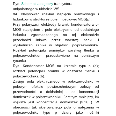
Rys.
Schemat zastępczy
tranzystora
unipolarnego w układzie WS.
84. Narysować rozkład napięcia bramkowego i
ładunków w strukturze pojemnościowej MOS(p).
Przy polaryzacji elektrody bramki kondensatora p-
MOS napięciem , pole elektryczne od dodatniego
ładunku zgromadzonego na tej elektrodzie
przechodzi liniowo przez warstwę tlenku i
wykładniczo zanika w objętości półprzewodnika.
Rozkład potencjału pomiędzy warstwą tlenku a
półprzewodnikiem przedstawiono na poniższym
rysunku.
Rys. Kondensator MOS na krzemie typu p (a);
rozkład potencjału bramki w obszarze tlenku i
półprzewodnika (b).
Zasięg pola elektrycznego w półprzewodniku w
polowym efekcie powierzchniowym zależy od
przewodności, a dokładniej - od koncentracji
domieszek w półprzewodniku. Jest tym mniejszy, im
większa jest koncentracja domieszek (tutaj ). W
obecności tak skierowanego pola o natężeniu w
półprzewodniku typu p dziury jako nośniki