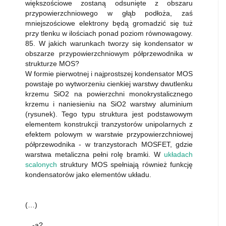
większościowe zostaną odsunięte z obszaru
przypowierzchniowego w głąb podłoża, zaś
mniejszościowe elektrony będą gromadzić się tuż
przy tlenku w ilościach ponad poziom równowagowy.
85. W jakich warunkach tworzy się kondensator w
obszarze przypowierzchniowym półprzewodnika w
strukturze MOS?
W formie pierwotnej i najprostszej kondensator MOS
powstaje po wytworzeniu cienkiej warstwy dwutlenku
krzemu SiO2 na powierzchni monokrystalicznego
krzemu i naniesieniu na SiO2 warstwy aluminium
(rysunek). Tego typu struktura jest podstawowym
elementem konstrukcji tranzystorów unipolarnych z
efektem polowym w warstwie przypowierzchniowej
półprzewodnika - w tranzystorach MOSFET, gdzie
warstwa metaliczna pełni rolę bramki. W
układach
scalonych
struktury MOS spełniają również funkcję
kondensatorów jako elementów układu.
(…)
…-a?