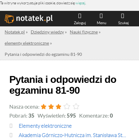
Ta witryna wykorzystuje pliki cookie, dowiedz się
więcej
.
Zaloguj
Menu
Szukaj
Notatek.pl
»
Dziedziny wiedzy
»
Nauki fizyczne
»
elementy elektroniczne
»
Pytania i odpowiedzi do egzaminu 81-90
Pytania i odpowiedzi do
egzaminu 81-90
Nasza ocena:
Pobrań:
35
Wyświetleń:
595
Komentarze:
0
elementy elektroniczne
Akademia Górniczo-Hutnicza im. Stanisława Staszica w Krakowie