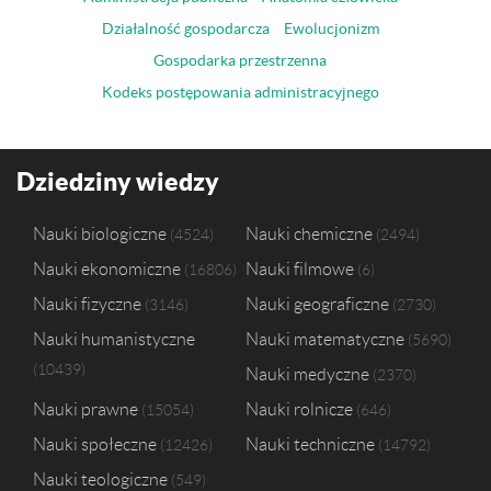
Działalność gospodarcza
Ewolucjonizm
Gospodarka przestrzenna
Kodeks postępowania administracyjnego
Dziedziny wiedzy
Nauki biologiczne
Nauki chemiczne
4524
2494
Nauki ekonomiczne
Nauki filmowe
16806
6
Nauki fizyczne
Nauki geograficzne
3146
2730
Nauki humanistyczne
Nauki matematyczne
5690
10439
Nauki medyczne
2370
Nauki prawne
Nauki rolnicze
15054
646
Nauki społeczne
Nauki techniczne
12426
14792
Nauki teologiczne
549