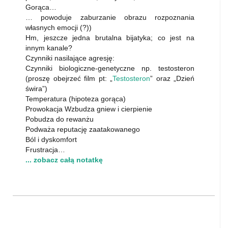
Gorąca…
… powoduje zaburzanie obrazu rozpoznania
własnych emocji (?))
Hm, jeszcze jedna brutalna bijatyka; co jest na
innym kanale?
Czynniki nasilające agresję:
Czynniki biologiczne-genetyczne np. testosteron
(proszę obejrzeć film pt: „
Testosteron
” oraz „Dzień
świra”)
Temperatura (hipoteza gorąca)
Prowokacja Wzbudza gniew i cierpienie
Pobudza do rewanżu
Podważa reputację zaatakowanego
Ból i dyskomfort
Frustracja…
... zobacz całą notatkę