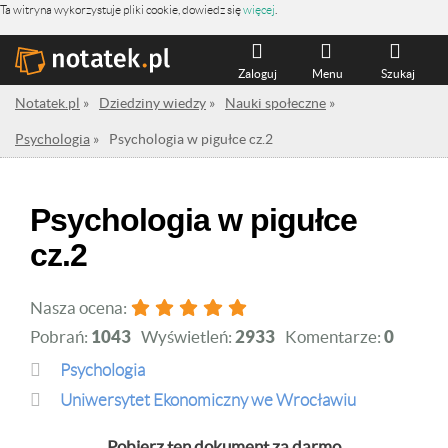
Ta witryna wykorzystuje pliki cookie, dowiedz się
więcej
.
Zaloguj
Menu
Szukaj
Notatek.pl
»
Dziedziny wiedzy
»
Nauki społeczne
»
Psychologia
»
Psychologia w pigułce cz.2
Psychologia w pigułce
cz.2
Nasza ocena:
Pobrań:
1043
Wyświetleń:
2933
Komentarze:
0
Psychologia
Uniwersytet Ekonomiczny we Wrocławiu
Pobierz ten dokument za darmo