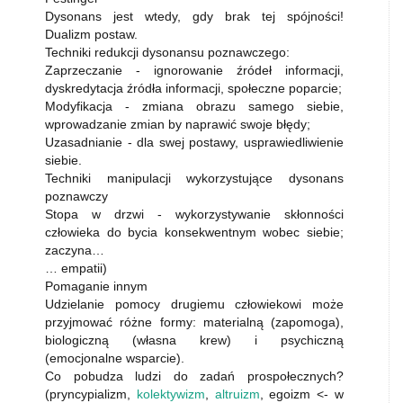
Dysonans jest wtedy, gdy brak tej spójności!
Dualizm postaw.
Techniki redukcji dysonansu poznawczego:
Zaprzeczanie - ignorowanie źródeł informacji,
dyskredytacja źródła informacji, społeczne poparcie;
Modyfikacja - zmiana obrazu samego siebie,
wprowadzanie zmian by naprawić swoje błędy;
Uzasadnianie - dla swej postawy, usprawiedliwienie
siebie.
Techniki manipulacji wykorzystujące dysonans
poznawczy
Stopa w drzwi - wykorzystywanie skłonności
człowieka do bycia konsekwentnym wobec siebie;
zaczyna…
… empatii)
Pomaganie innym
Udzielanie pomocy drugiemu człowiekowi może
przyjmować różne formy: materialną (zapomoga),
biologiczną (własna krew) i psychiczną
(emocjonalne wsparcie).
Co pobudza ludzi do zadań prospołecznych?
(pryncypializm,
kolektywizm
,
altruizm
, egoizm <- w