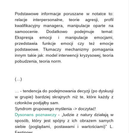
Podstawowe informacje poruszane w notatce to:
relacje interpersonalne, teorie agresji, profil
kwalifikacyjny managera, manipulacje oparte na
samoocenie. Dodatkowo podejmuje temat:
Ekspresja emocji i manipulacje emocjami,
przedstawia funkcje emocji czy też emocje
podstawowe. Tłumaczy mechanizmy pomagania
innym takie jak: model interwencji kryzysowej, teoria
pobudzenia, teoria norm.
(…)
… - tendencja do podejmowania decyzji (po dyskusji
w grupie) bardziej skrajnych niż te, które każdy z
członków podjąłby sam.
Syndrom grupowego myślenia -> doczytać!
Dysonans poznawczy
- „ludzie z natury działają w
sposób, który jest spójny z ich obrazem samych
siebie (poglądami, postawami i wartościami)” L.
Festinger