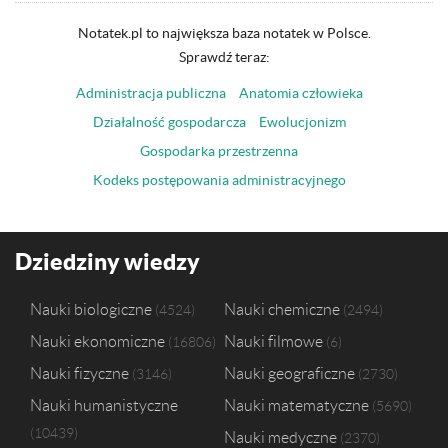
Notatek.pl to największa baza notatek w Polsce.
Sprawdź teraz:
Administracja publiczna
Anatomia człowieka
Działalność gospodarcza
Ewolucjonizm
Gospodarka przestrzenna
Kodeks postępowania administracyjnego
Dziedziny wiedzy
Nauki biologiczne
Nauki chemiczne
4524
2494
Nauki ekonomiczne
Nauki filmowe
16806
6
Nauki fizyczne
Nauki geograficzne
3146
2730
Nauki humanistyczne
Nauki matematyczne
5690
10439
Nauki medyczne
2370