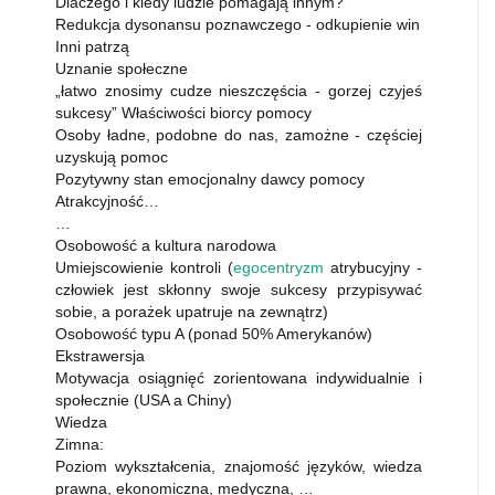
Dlaczego i kiedy ludzie pomagają innym?
Redukcja dysonansu poznawczego - odkupienie win
Inni patrzą
Uznanie społeczne
„łatwo znosimy cudze nieszczęścia - gorzej czyjeś
sukcesy” Właściwości biorcy pomocy
Osoby ładne, podobne do nas, zamożne - częściej
uzyskują pomoc
Pozytywny stan emocjonalny dawcy pomocy
Atrakcyjność…
…
Osobowość a kultura narodowa
Umiejscowienie kontroli (
egocentryzm
atrybucyjny -
człowiek jest skłonny swoje sukcesy przypisywać
sobie, a porażek upatruje na zewnątrz)
Osobowość typu A (ponad 50% Amerykanów)
Ekstrawersja
Motywacja osiągnięć zorientowana indywidualnie i
społecznie (USA a Chiny)
Wiedza
Zimna:
Poziom wykształcenia, znajomość języków, wiedza
prawna, ekonomiczna, medyczna, …