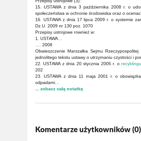
Przepisy ustrojowe (3):
15. USTAWA z dnia 3 października 2008 r. o udost
społeczeństwa w ochronie środowiska oraz o ocena
16. USTAWA z dnia 17 lipca 2009 r. o systemie zar
Dz.U. 2009 nr 130 poz. 1070
Przepisy ustrojowe rownież w:
1. USTAWA…
…. 2008
Obwieszczenie Marszałka Sejmu Rzeczypospolitej P
jednolitego tekstu ustawy o utrzymaniu czystości i 
22. USTAWA z dnia 20 stycznia 2005 r. o
recykling
202
23. USTAWA z dnia 11 maja 2001 r. o obowiązkac
odpadami…
... zobacz całą notatkę
Komentarze użytkowników (
0
)