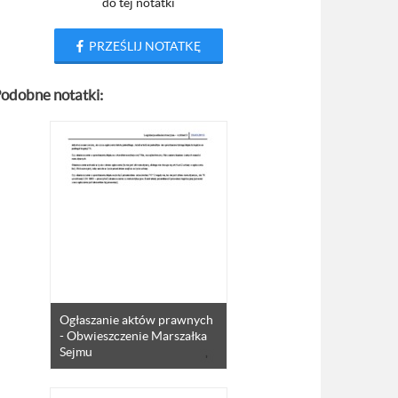
do tej notatki
PRZEŚLIJ NOTATKĘ
odobne notatki:
Ogłaszanie aktów prawnych
- Obwieszczenie Marszałka
Sejmu