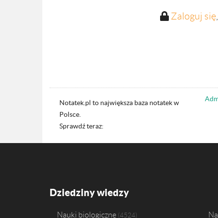
Zaloguj się
Admi
Notatek.pl to największa baza notatek w
Polsce.
Sprawdź teraz:
Dziedziny wiedzy
Nauki biologiczne
Na
4524