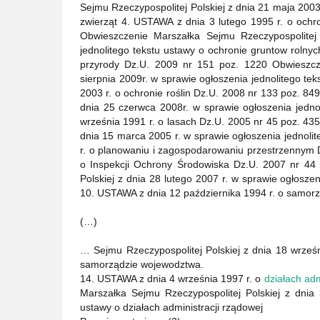
Sejmu Rzeczypospolitej Polskiej z dnia 21 maja 2003
zwierząt 4. USTAWA z dnia 3 lutego 1995 r. o ochr
Obwieszczenie Marszałka Sejmu Rzeczypospolitej 
jednolitego tekstu ustawy o ochronie gruntow rolnyc
przyrody Dz.U. 2009 nr 151 poz. 1220 Obwieszcze
sierpnia 2009r. w sprawie ogłoszenia jednolitego te
2003 r. o ochronie roślin Dz.U. 2008 nr 133 poz. 84
dnia 25 czerwca 2008r. w sprawie ogłoszenia jedno
września 1991 r. o lasach Dz.U. 2005 nr 45 poz. 43
dnia 15 marca 2005 r. w sprawie ogłoszenia jednoli
r. o planowaniu i zagospodarowaniu przestrzennym D
o Inspekcji Ochrony Środowiska Dz.U. 2007 nr 44
Polskiej z dnia 28 lutego 2007 r. w sprawie ogłosze
10. USTAWA z dnia 12 października 1994 r. o samor
(…)
… Sejmu Rzeczypospolitej Polskiej z dnia 18 wrześn
samorządzie wojewodztwa.
14. USTAWA z dnia 4 września 1997 r. o
działach adm
Marszałka Sejmu Rzeczypospolitej Polskiej z dnia 
ustawy o działach administracji rządowej