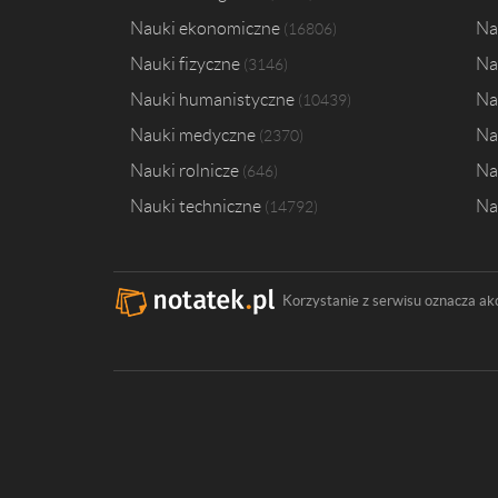
Nauki ekonomiczne
Na
16806
Nauki fizyczne
Na
3146
Nauki humanistyczne
Na
10439
Nauki medyczne
Na
2370
Nauki rolnicze
Na
646
Nauki techniczne
Na
14792
Korzystanie z serwisu oznacza ak