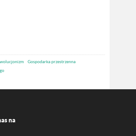
wolucjonizm
Gospodarka przestrzenna
go
nas na