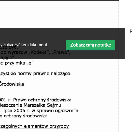
P
Zobacz całą notatkę
 aby zobaczyć ten dokument.