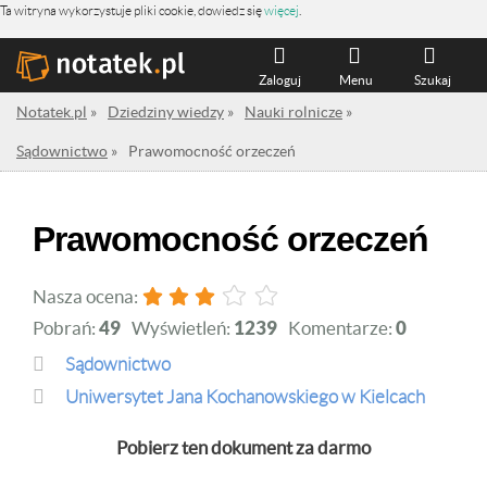
Ta witryna wykorzystuje pliki cookie, dowiedz się
więcej
.
Zaloguj
Menu
Szukaj
Notatek.pl
»
Dziedziny wiedzy
»
Nauki rolnicze
»
Sądownictwo
»
Prawomocność orzeczeń
Prawomocność orzeczeń
Nasza ocena:
Pobrań:
49
Wyświetleń:
1239
Komentarze:
0
Sądownictwo
Uniwersytet Jana Kochanowskiego w Kielcach
Pobierz ten dokument za darmo