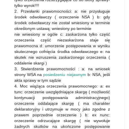
tylko wyrok!!!!
2. Przesłanki prawomocności: a: nie przysługuje
środek odwoławczy ( orzeczenie NSA ) b: gdy
środek odwoławczy nie został wniesiony w terminie
określonym ustawą: wniesiony po terminie
nie wniesiony w ogóle c: zaskarżona tylko część
orzeczenia część niezaskarżona staje się
prawomocna d: umorzenie postępowania w wyniku
skutecznego cofnięcia środka odwoławczego e: na
skutek nie wzruszenia zaskarżonego orzeczenia (
oddalenie skargi )
3. Stwierdzenie prawomocności : a: na wniosek
strony WSA na
posiedzeniu niejawnym
b: NSA, jeśli
akta sprawy w tym sądzie
4. Moc wiążąca orzeczenia prawomocnego: a: ex
tunc: orzeczenie uwzględniające skargę ( możliwość
kontynuacji postępowania administracyjnego)
orzeczenie oddalające skargę ( ma charakter
deklaratoryjny i utrzymuje w mocy jako zgodne z
prawem poprzednie orzeczenie ) b: ex nunc:
orzeczenie odrzucające skargę ( nie wywołuje
żadnych skutków na ukończone postępowanie