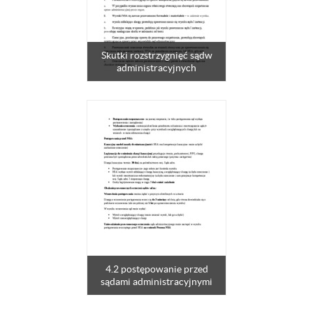
Skutki rozstrzygnięć sądw
administracyjnych
4.2 postępowanie przed
sądami administracyjnymi