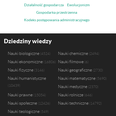
Działalność gospodarcza
Ewolucjonizm
Gospodarka przestrzenna
Kodeks postępowania administracyjnego
Dziedziny wiedzy
Nauki biologiczne
Nauki chemiczne
4524
2494
Nauki ekonomiczne
Nauki filmowe
16806
6
Nauki fizyczne
Nauki geograficzne
3146
2730
Nauki humanistyczne
Nauki matematyczne
5690
10439
Nauki medyczne
2370
Nauki prawne
Nauki rolnicze
15054
646
Nauki społeczne
Nauki techniczne
12426
14792
Nauki teologiczne
549