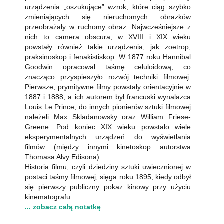
urządzenia „oszukujące” wzrok, które ciąg szybko
zmieniających się nieruchomych obrazków
przeobrażały w ruchomy obraz. Najwcześniejsze z
nich to camera obscura; w XVIII i XIX wieku
powstały również takie urządzenia, jak zoetrop,
praksinoskop i fenakistiskop. W 1877 roku Hannibal
Goodwin opracował taśmę celuloidową, co
znacząco przyspieszyło rozwój techniki filmowej.
Pierwsze, prymitywne filmy powstały orientacyjnie w
1887 i 1888, a ich autorem był francuski wynalazca
Louis Le Prince; do innych pionierów sztuki filmowej
należeli Max Skladanowsky oraz William Friese-
Greene. Pod koniec XIX wieku powstało wiele
eksperymentalnych urządzeń do wyświetlania
filmów (między innymi kinetoskop autorstwa
Thomasa Alvy Edisona).
Historia filmu, czyli dziedziny sztuki uwiecznionej w
postaci taśmy filmowej, sięga roku 1895, kiedy odbył
się pierwszy publiczny pokaz kinowy przy użyciu
kinematografu.
... zobacz całą notatkę