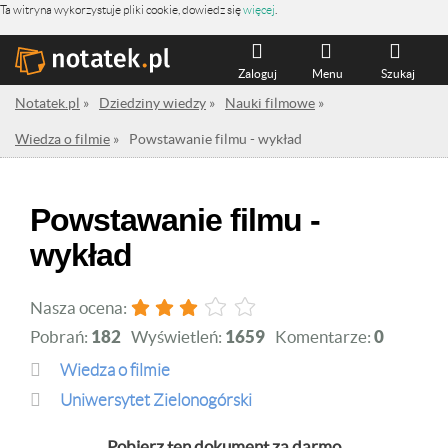
Ta witryna wykorzystuje pliki cookie, dowiedz się
więcej
.
Zaloguj
Menu
Szukaj
Notatek.pl
»
Dziedziny wiedzy
»
Nauki filmowe
»
Wiedza o filmie
»
Powstawanie filmu - wykład
Powstawanie filmu -
wykład
Nasza ocena:
Pobrań:
182
Wyświetleń:
1659
Komentarze:
0
Wiedza o filmie
Uniwersytet Zielonogórski
Pobierz ten dokument za darmo