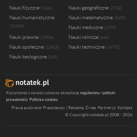
Nauki fizyczne
Nauki geograficzne
3146
2730
Nauki humanistyczne
Nauki matematyczne
5690
10439
Nauki medyczne
2370
Nauki prawne
Nauki rolnicze
15054
646
Nauki społeczne
Nauki techniczne
12426
14792
Nauki teologiczne
549
Korzystanie z serwisu oznacza akceptację
regulaminu
i
polityki
prywatności
.
Polityka cookies
Prawa autorskie
Pracodawcy | Reklama
O nas
Partnerzy
Kontakt
© Copyright notatek.pl 2008 - 2026