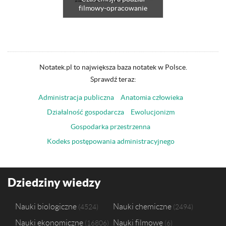
filmowy-opracowanie
Notatek.pl to największa baza notatek w Polsce.
Sprawdź teraz:
Administracja publiczna
Anatomia człowieka
Działalność gospodarcza
Ewolucjonizm
Gospodarka przestrzenna
Kodeks postępowania administracyjnego
Dziedziny wiedzy
Nauki biologiczne
Nauki chemiczne
4524
2494
Nauki ekonomiczne
Nauki filmowe
16806
6