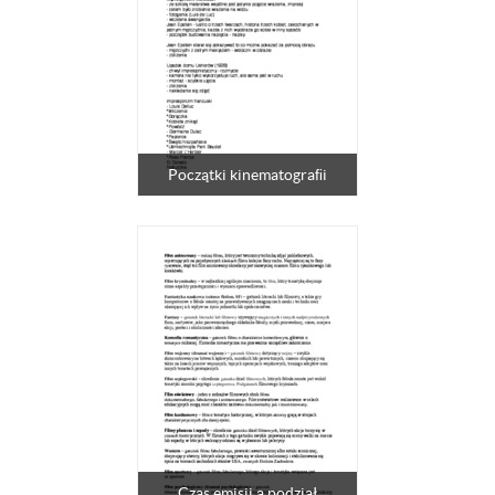
Początki kinematograﬁi
Czas emisji a podział