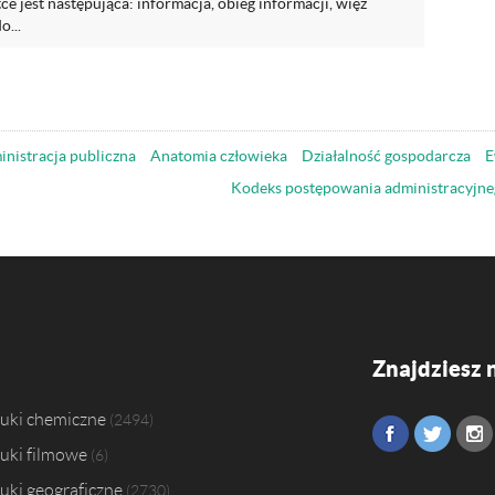
e jest następująca: informacja, obieg informacji, więź
...
nistracja publiczna
Anatomia człowieka
Działalność gospodarcza
E
Kodeks postępowania administracyjne
Znajdziesz 
uki chemiczne
2494
uki filmowe
6
uki geograficzne
2730