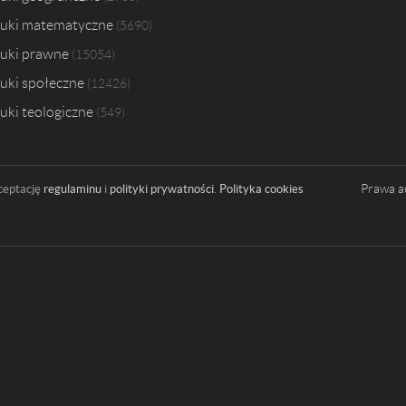
uki matematyczne
5690
uki prawne
15054
uki społeczne
12426
uki teologiczne
549
Prawa a
ceptację
regulaminu
i
polityki prywatności
.
Polityka cookies