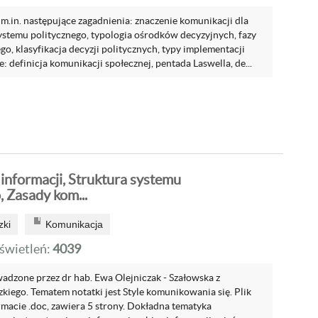
m.in. następujące zagadnienia: znaczenie komunikacji dla
stemu politycznego, typologia ośrodków decyzyjnych, fazy
o, klasyfikacja decyzji politycznych, typy implementacji
e: definicja komunikacji społecznej, pentada Laswella, de...
informacji, Struktura systemu
 Zasady kom...
zki
Komunikacja
wietleń:
4039
dzone przez dr hab. Ewa Olejniczak - Szałowska z
kiego. Tematem notatki jest Style komunikowania się. Plik
rmacie .doc, zawiera 5 strony. Dokładna tematyka