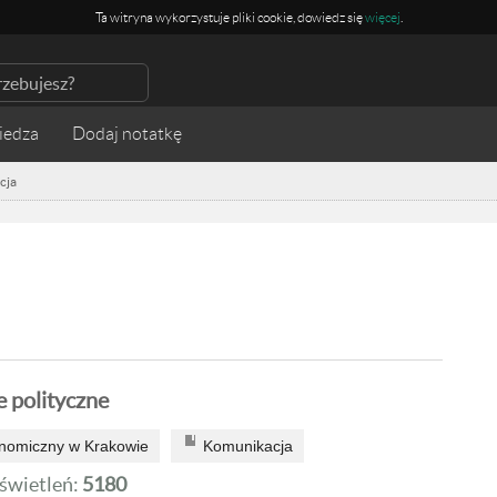
Ta witryna wykorzystuje pliki cookie, dowiedz się
więcej
.
iedza
cja
 polityczne
onomiczny w Krakowie
Komunikacja
wietleń:
5180