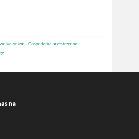
wolucjonizm
Gospodarka przestrzenna
go
nas na