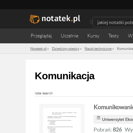
Przeglądaj
Uczelnie
Kursy
Testy
W
Notatek.pl
»
Dziedziny wiedzy
»
Nauki techniczne
»
Komunika
Komunikacja
note /search
Komunikowanie
Uniwersytet Ek
Pobrań:
826
Wyś