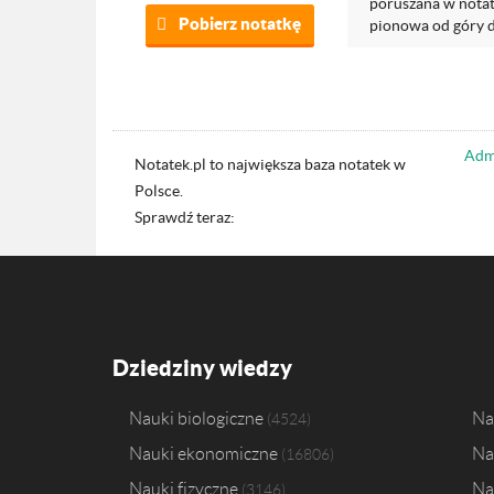
poruszana w notatc
Pobierz notatkę
pionowa od góry do
Admi
Notatek.pl to największa baza notatek w
Polsce.
Sprawdź teraz:
Dziedziny wiedzy
Nauki biologiczne
Na
4524
Nauki ekonomiczne
Na
16806
Nauki fizyczne
Na
3146