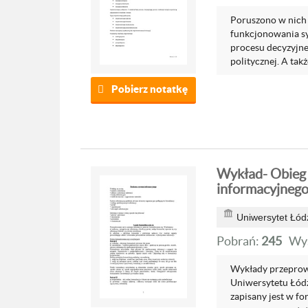
Poruszono w nich 
funkcjonowania sy
procesu decyzyjneg
politycznej. A takż
Pobierz notatkę
Wykład- Obieg 
informacyjnego,
Uniwersytet Łód
Pobrań:
245
Wyś
Wykłady przeprowa
Uniwersytetu Łódz
zapisany jest w fo