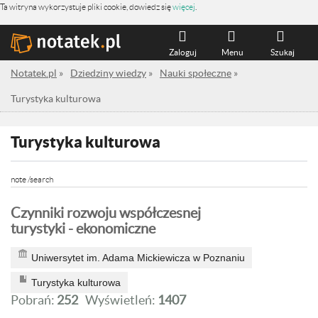
Ta witryna wykorzystuje pliki cookie, dowiedz się
więcej
.
Zaloguj
Menu
Szukaj
Notatek.pl
»
Dziedziny wiedzy
»
Nauki społeczne
»
Turystyka kulturowa
Turystyka kulturowa
note /search
Czynniki rozwoju współczesnej
turystyki - ekonomiczne
Uniwersytet im. Adama Mickiewicza w Poznaniu
Turystyka kulturowa
Pobrań:
252
Wyświetleń:
1407