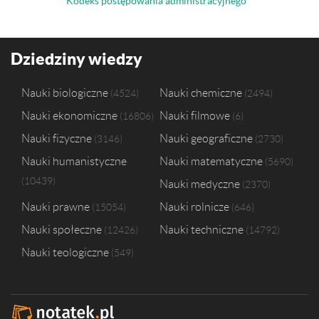
Kodeks postępowania administracyjnego
Dziedziny wiedzy
Nauki biologiczne
Nauki chemiczne
4524
2494
Nauki ekonomiczne
Nauki filmowe
16806
6
Nauki fizyczne
Nauki geograficzne
3146
2730
Nauki humanistyczne
Nauki matematyczne
5690
10439
Nauki medyczne
2370
Nauki prawne
Nauki rolnicze
15054
646
Nauki społeczne
Nauki techniczne
12426
14792
Nauki teologiczne
549